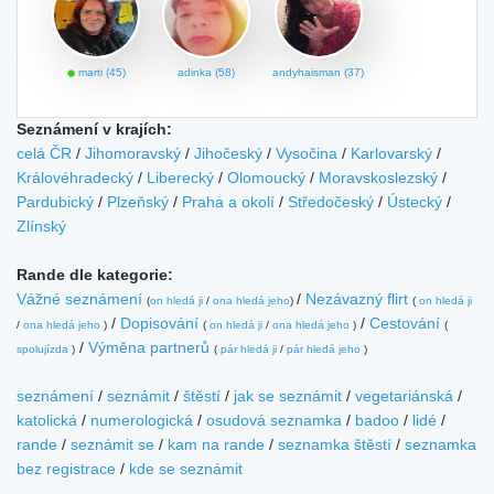
marti (45)
adinka (58)
andyhaisman (37)
Seznámení v krajích:
celá ČR
/
Jihomoravský
/
Jihočeský
/
Vysočina
/
Karlovarský
/
Královéhradecký
/
Liberecký
/
Olomoucký
/
Moravskoslezský
/
Pardubický
/
Plzeňský
/
Praha a okolí
/
Středočeský
/
Ústecký
/
Zlínský
Rande dle kategorie:
Vážné seznámení
/
Nezávazný flirt
(
on hledá ji
/
ona hledá jeho
)
(
on hledá ji
/
Dopisování
/
Cestování
/
ona hledá jeho
)
(
on hledá ji
/
ona hledá jeho
)
(
/
Výměna partnerů
spolujízda
)
(
pár hledá ji
/
pár hledá jeho
)
seznámení
/
seznámit
/
štěstí
/
jak se seznámit
/
vegetariánská
/
katolická
/
numerologická
/
osudová seznamka
/
badoo
/
lidé
/
rande
/
seznámit se
/
kam na rande
/
seznamka štěstí
/
seznamka
bez registrace
/
kde se seznámit