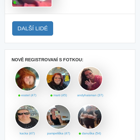
DALŠÍ LIDÉ
NOVĚ REGISTROVANÍ S FOTKOU:
esstel (47)
marti (45)
andyhaisman (37)
kacka (47)
pampeliška (47)
danuška (54)