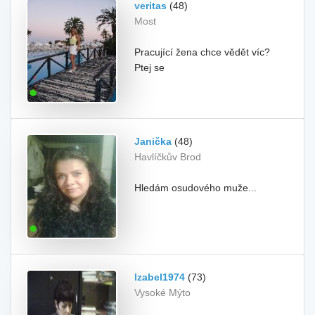
veritas
(48)
Most
Pracující žena chce vědět víc?
Ptej se
Janička
(48)
Havlíčkův Brod
Hledám osudového muže...
Izabel1974
(73)
Vysoké Mýto