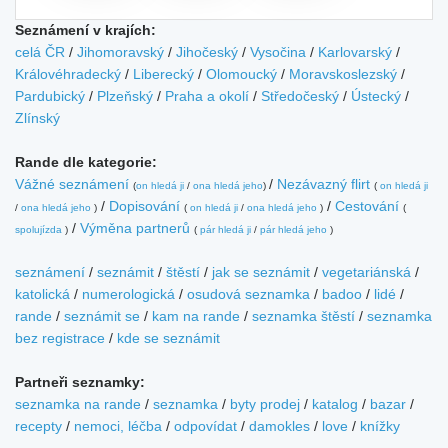
Seznámení v krajích:
celá ČR
/
Jihomoravský
/
Jihočeský
/
Vysočina
/
Karlovarský
/
Královéhradecký
/
Liberecký
/
Olomoucký
/
Moravskoslezský
/
Pardubický
/
Plzeňský
/
Praha a okolí
/
Středočeský
/
Ústecký
/
Zlínský
Rande dle kategorie:
Vážné seznámení
/
Nezávazný flirt
(
on hledá ji
/
ona hledá jeho
)
(
on hledá ji
/
Dopisování
/
Cestování
/
ona hledá jeho
)
(
on hledá ji
/
ona hledá jeho
)
(
/
Výměna partnerů
spolujízda
)
(
pár hledá ji
/
pár hledá jeho
)
seznámení
/
seznámit
/
štěstí
/
jak se seznámit
/
vegetariánská
/
katolická
/
numerologická
/
osudová seznamka
/
badoo
/
lidé
/
rande
/
seznámit se
/
kam na rande
/
seznamka štěstí
/
seznamka
bez registrace
/
kde se seznámit
Partneři seznamky:
seznamka na rande
/
seznamka
/
byty prodej
/
katalog
/
bazar
/
recepty
/
nemoci, léčba
/
odpovídat
/
damokles
/
love
/
knížky