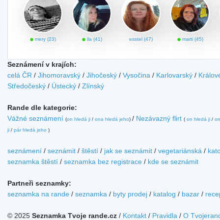
mery (23)
ila (41)
esstel (47)
marti (45)
Seznámení v krajích:
celá ČR
/
Jihomoravský
/
Jihočeský
/
Vysočina
/
Karlovarský
/
Králov
Středočeský
/
Ústecký
/
Zlínský
Rande dle kategorie:
Vážné seznámení
/
Nezávazný flirt
(
on hledá ji
/
ona hledá jeho
)
(
on hledá ji
/
on
ji
/
pár hledá jeho
)
seznámení
/
seznámit
/
štěstí
/
jak se seznámit
/
vegetariánská
/
kato
seznamka štěstí
/
seznamka bez registrace
/
kde se seznámit
Partneři seznamky:
seznamka na rande
/
seznamka
/
byty prodej
/
katalog
/
bazar
/
rece
© 2025
Seznamka Tvoje rande.cz
/
Kontakt
/
Pravidla
/
O Tvojeran