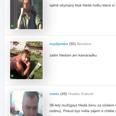
úplně obyčejný kluk hledá holku která ví
roydjemba
(55)
Benešov
zatim hledam jen kamaradku
romix
(49)
Hradec Králové
38-letý muž(gay) hledá ženu za účelem n
rodinu). Pokud bys měla zájem a chtěla 