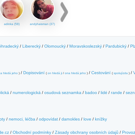
adinka (58)
andyhaisman (37)
éhradecký
/
Liberecký
/
Olomoucký
/
Moravskoslezský
/
Pardubický
/
Pl
/
Dopisování
/
Cestování
/
a hledá jeho
)
(
on hledá ji
/
ona hledá jeho
)
(
spolujízda
)
lická
/
numerologická
/
osudová seznamka
/
badoo
/
lidé
/
rande
/
sezn
pty
/
nemoci, léčba
/
odpovídat
/
damokles
/
love
/
knížky
de.cz
/
Obchodní podmínky
/
Zásady obchrany osobních údajů
/
Provo