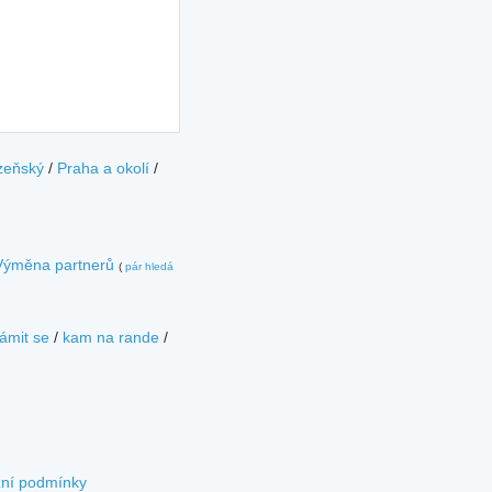
zeňský
/
Praha a okolí
/
Výměna partnerů
(
pár hledá
ámit se
/
kam na rande
/
zní podmínky