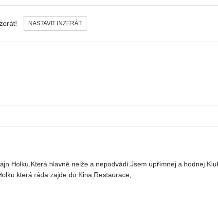
nzerát!
NASTAVIT INZERÁT
fajn Holku.Která hlavně nelže a nepodvádí.Jsem upřímnej a hodnej Kl
lku která ráda zajde do Kina,Restaurace,