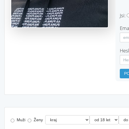
Jsi:
Emai
Hesl
P
Muži
Ženy