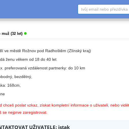
 muž (32 let)
dlí ve městě Rožnov pod Radhoštěm (Zlínský kraj)
edá ženu věkem od 18 do 40 let
x. preferovaná vzdálenost partnerky: do 10 km
obodný, bezdětný,
ška: 168cm,
ne
 chceš poslat vzkaz, získat kompletní informace o uživateli, nebo vidět
 se nejprve zaregistrovat.
TAKTOVAT UŽIVATELE: istak