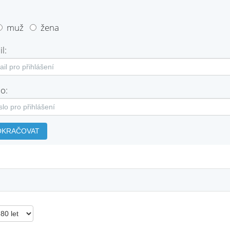
muž
žena
l:
o:
OKRAČOVAT