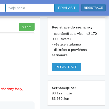
PŘIHLÁSIT
REGISTRACE
< zpět
Registrace do seznamky
- seznámíš se s více než 170
000 uživateli
- vše zcela zdarma
- diskrétní a prověřená
seznamka
REGISTRACE
Seznamuje se:
 všechny fotky,
98 122 mužů
83 950 žen