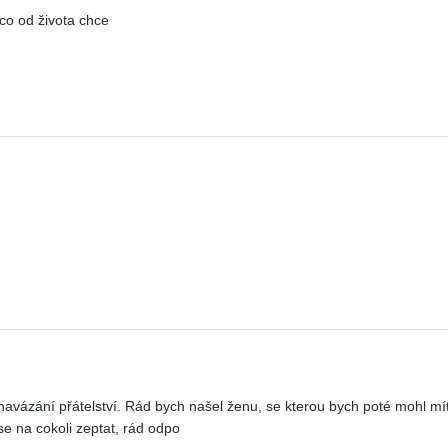
 co od života chce
avázání přátelství. Rád bych našel ženu, se kterou bych poté mohl mít 
se na cokoli zeptat, rád odpo