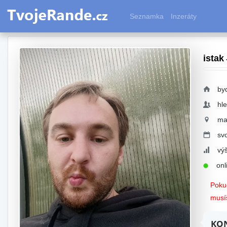
Seznamka
Inzeráty
istak
-
by
hl
ma
sv
vý
onli
Pokud
musíš
KON