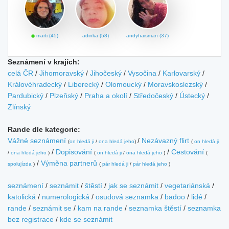
marti (45)
adinka (58)
andyhaisman (37)
Seznámení v krajích:
celá ČR
/
Jihomoravský
/
Jihočeský
/
Vysočina
/
Karlovarský
/
Královéhradecký
/
Liberecký
/
Olomoucký
/
Moravskoslezský
/
Pardubický
/
Plzeňský
/
Praha a okolí
/
Středočeský
/
Ústecký
/
Zlínský
Rande dle kategorie:
Vážné seznámení
/
Nezávazný flirt
(
on hledá ji
/
ona hledá jeho
)
(
on hledá ji
/
Dopisování
/
Cestování
/
ona hledá jeho
)
(
on hledá ji
/
ona hledá jeho
)
(
/
Výměna partnerů
spolujízda
)
(
pár hledá ji
/
pár hledá jeho
)
seznámení
/
seznámit
/
štěstí
/
jak se seznámit
/
vegetariánská
/
katolická
/
numerologická
/
osudová seznamka
/
badoo
/
lidé
/
rande
/
seznámit se
/
kam na rande
/
seznamka štěstí
/
seznamka
bez registrace
/
kde se seznámit