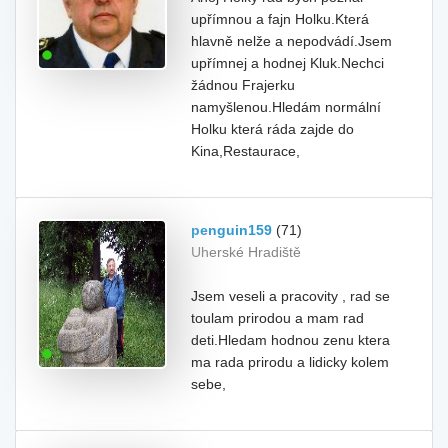
upřímnou a fajn Holku.Která
hlavně nelže a nepodvádí.Jsem
upřímnej a hodnej Kluk.Nechci
žádnou Frajerku
namyšlenou.Hledám normální
Holku která ráda zajde do
Kina,Restaurace,
penguin159
(71)
Uherské Hradiště
Jsem veseli a pracovity , rad se
toulam prirodou a mam rad
deti.Hledam hodnou zenu ktera
ma rada prirodu a lidicky kolem
sebe,