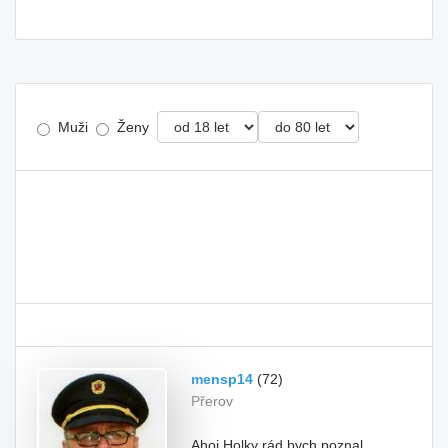
Muži
Ženy
mensp14
(72)
Přerov
Ahoj Holky rád bych poznal