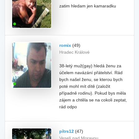
zatim hledam jen kamaradku
romix
(49)
Hradec Králové
38-letý muž(gay) hledá ženu za
účelem navázání přátelství. Rád
bych našel ženu, se kterou bych
poté mohl mít dítě (založit
případně rodinu). Pokud bys měla
zájem a chtěla se na cokoli zeptat,
rád odpo
pítrs12
(47)
Veselí nad Moravou