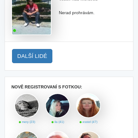
Nerad prohrávám.
DALŠÍ LIDÉ
NOVĚ REGISTROVANÍ S FOTKOU:
mery (23)
ila (41)
esstel (47)