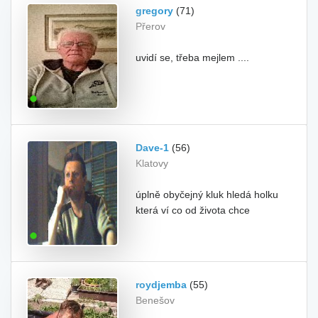
gregory
(71)
Přerov
uvidí se, třeba mejlem ....
Dave-1
(56)
Klatovy
úplně obyčejný kluk hledá holku
která ví co od života chce
roydjemba
(55)
Benešov