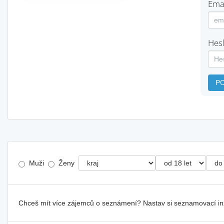
Emai
Hesl
P
Muži
Ženy
Chceš mít více zájemců o seznámení? Nastav si seznamovací i