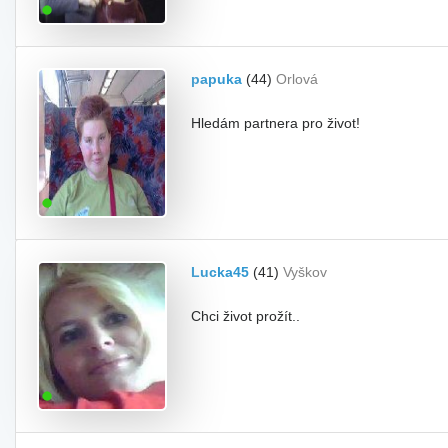
papuka
(44)
Orlová
Hledám partnera pro život!
Lucka45
(41)
Vyškov
Chci život prožít..