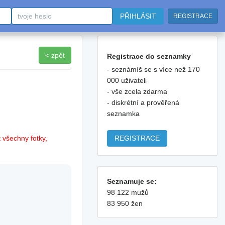
PŘIHLÁSIT
REGISTRACE
< zpět
Registrace do seznamky
- seznámíš se s více než 170
000 uživateli
- vše zcela zdarma
- diskrétní a prověřená
seznamka
REGISTRACE
 všechny fotky,
Seznamuje se:
98 122 mužů
83 950 žen