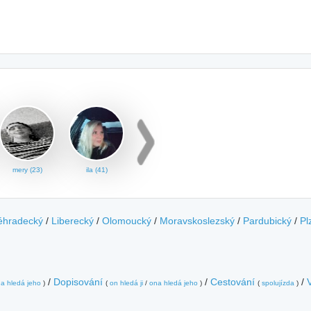
mery (23)
ila (41)
éhradecký
/
Liberecký
/
Olomoucký
/
Moravskoslezský
/
Pardubický
/
Pl
/
Dopisování
/
Cestování
/
a hledá jeho
)
(
on hledá ji
/
ona hledá jeho
)
(
spolujízda
)