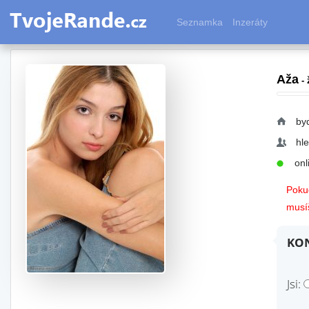
Seznamka
Inzeráty
Aža
- 
by
hl
onli
Pokud
musíš
KON
Jsi: