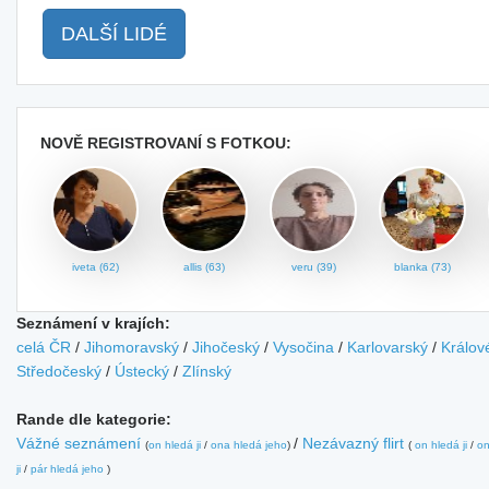
DALŠÍ LIDÉ
NOVĚ REGISTROVANÍ S FOTKOU:
iveta (62)
allis (63)
veru (39)
blanka (73)
Seznámení v krajích:
celá ČR
/
Jihomoravský
/
Jihočeský
/
Vysočina
/
Karlovarský
/
Králov
Středočeský
/
Ústecký
/
Zlínský
Rande dle kategorie:
Vážné seznámení
/
Nezávazný flirt
(
on hledá ji
/
ona hledá jeho
)
(
on hledá ji
/
on
ji
/
pár hledá jeho
)