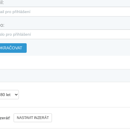
l:
o:
OKRAČOVAT
nzerát!
NASTAVIT INZERÁT