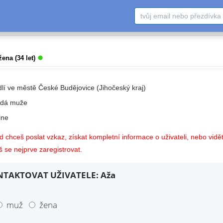
žena (34 let)
dlí ve městě České Budějovice (Jihočeský kraj)
edá muže
ne
 chceš poslat vzkaz, získat kompletní informace o uživateli, nebo vidět
 se nejprve zaregistrovat.
TAKTOVAT UŽIVATELE: Aža
muž
žena