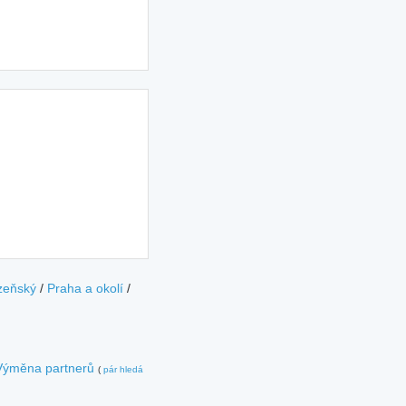
zeňský
/
Praha a okolí
/
Výměna partnerů
(
pár hledá