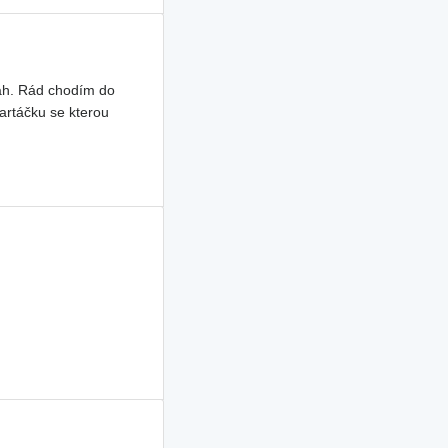
tah. Rád chodím do
artáčku se kterou