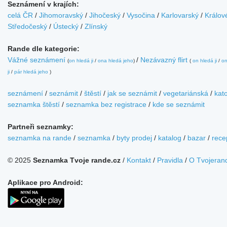
Seznámení v krajích:
celá ČR
/
Jihomoravský
/
Jihočeský
/
Vysočina
/
Karlovarský
/
Králov
Středočeský
/
Ústecký
/
Zlínský
Rande dle kategorie:
Vážné seznámení
/
Nezávazný flirt
(
on hledá ji
/
ona hledá jeho
)
(
on hledá ji
/
on
ji
/
pár hledá jeho
)
seznámení
/
seznámit
/
štěstí
/
jak se seznámit
/
vegetariánská
/
kato
seznamka štěstí
/
seznamka bez registrace
/
kde se seznámit
Partneři seznamky:
seznamka na rande
/
seznamka
/
byty prodej
/
katalog
/
bazar
/
rece
© 2025
Seznamka Tvoje rande.cz
/
Kontakt
/
Pravidla
/
O Tvojeran
Aplikace pro Android: