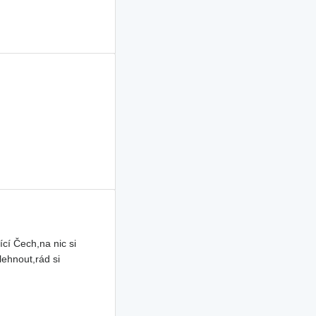
cí Čech,na nic si
ehnout,rád si