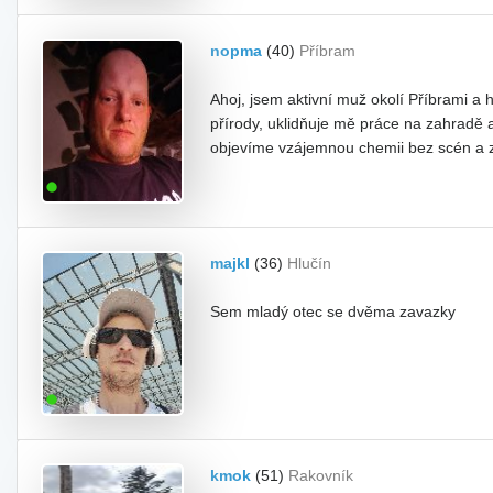
nopma
(40)
Příbram
Ahoj, jsem aktivní muž okolí Příbrami a
přírody, uklidňuje mě práce na zahradě
objevíme vzájemnou chemii bez scén a záv
majkl
(36)
Hlučín
Sem mladý otec se dvěma zavazky
kmok
(51)
Rakovník