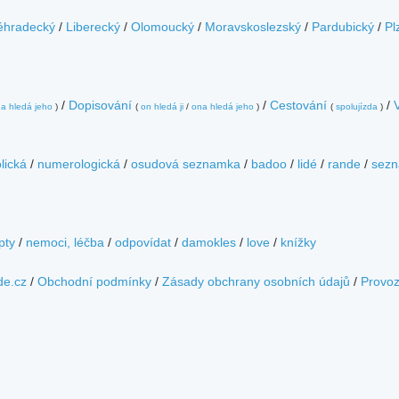
éhradecký
/
Liberecký
/
Olomoucký
/
Moravskoslezský
/
Pardubický
/
Pl
/
Dopisování
/
Cestování
/
a hledá jeho
)
(
on hledá ji
/
ona hledá jeho
)
(
spolujízda
)
lická
/
numerologická
/
osudová seznamka
/
badoo
/
lidé
/
rande
/
sezn
pty
/
nemoci, léčba
/
odpovídat
/
damokles
/
love
/
knížky
de.cz
/
Obchodní podmínky
/
Zásady obchrany osobních údajů
/
Provo