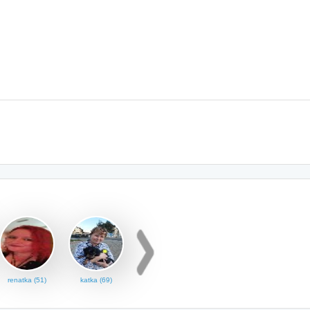
renatka (51)
katka (69)