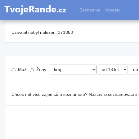
Seznamka
Inzeráty
Uživatel nebyl nalezen. 371853
Muži
Ženy
Chceš mít více zájemců o seznámení? Nastav si seznamovací i