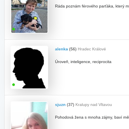
Ráda poznám férového parťáka, který má 
alenka
(56)
Hradec Králové
Úroveň, inteligence, reciprocita
sjuzn
(37)
Kralupy nad Vltavou
Pohodová žena s mnoha zájmy, baví mě p