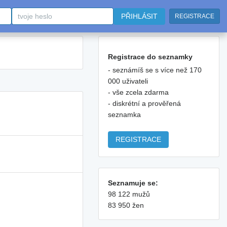
PŘIHLÁSIT
REGISTRACE
Registrace do seznamky
- seznámíš se s více než 170
000 uživateli
- vše zcela zdarma
- diskrétní a prověřená
seznamka
REGISTRACE
Seznamuje se:
98 122 mužů
83 950 žen