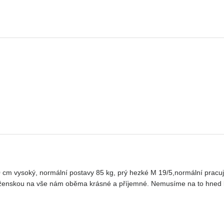
cm vysoký, normální postavy 85 kg, prý hezké M 19/5,normální pracují
u ženskou na vše nám oběma krásné a příjemné. Nemusíme na to hned l