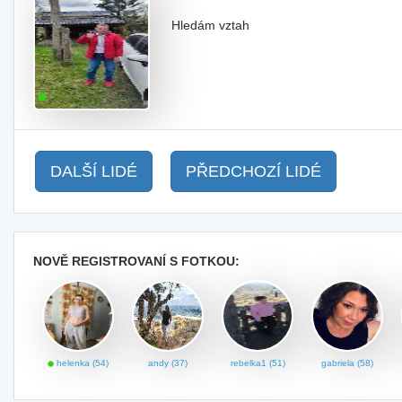
Hledám vztah
DALŠÍ LIDÉ
PŘEDCHOZÍ LIDÉ
NOVĚ REGISTROVANÍ S FOTKOU:
helenka (54)
andy (37)
rebelka1 (51)
gabriela (58)