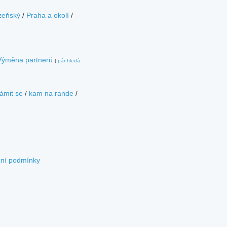
zeňský
/
Praha a okolí
/
Výměna partnerů
(
pár hledá
ámit se
/
kam na rande
/
zní podmínky