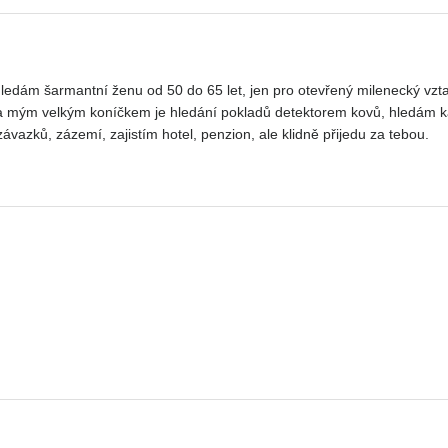
 hledám šarmantní ženu od 50 do 65 let, jen pro otevřený milenecký vz
 a mým velkým koníčkem je hledání pokladů detektorem kovů, hledám k
azků, zázemí, zajistím hotel, penzion, ale klidně přijedu za tebou.