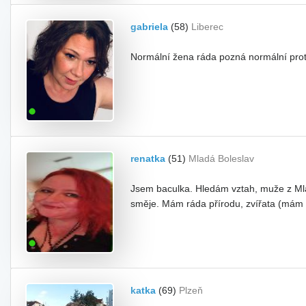
gabriela
(58)
Liberec
Normální žena ráda pozná normální pro
renatka
(51)
Mladá Boleslav
Jsem baculka. Hledám vztah, muže z Mladé
směje. Mám ráda přírodu, zvířata (mám p
katka
(69)
Plzeň