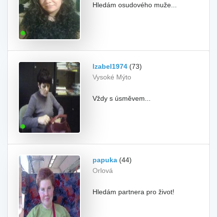
Hledám osudového muže...
Izabel1974
(73)
Vysoké Mýto
Vždy s úsměvem...
papuka
(44)
Orlová
Hledám partnera pro život!