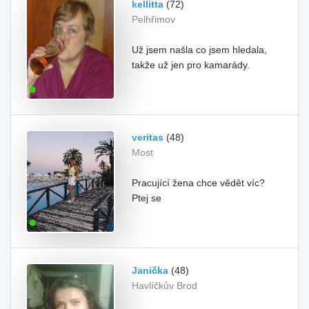
kellitta
(72)
Pelhřimov
Už jsem našla co jsem hledala,
takže už jen pro kamarády.
veritas
(48)
Most
Pracující žena chce vědět víc?
Ptej se
Janička
(48)
Havlíčkův Brod