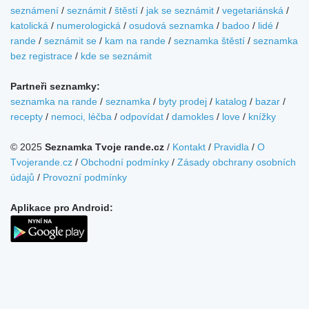
seznámení
/
seznámit
/
štěstí
/
jak se seznámit
/
vegetariánská
/
katolická
/
numerologická
/
osudová seznamka
/
badoo
/
lidé
/
rande
/
seznámit se
/
kam na rande
/
seznamka štěstí
/
seznamka
bez registrace
/
kde se seznámit
Partneři seznamky:
seznamka na rande
/
seznamka
/
byty prodej
/
katalog
/
bazar
/
recepty
/
nemoci, léčba
/
odpovídat
/
damokles
/
love
/
knížky
© 2025
Seznamka Tvoje rande.cz
/
Kontakt
/
Pravidla
/
O
Tvojerande.cz
/
Obchodní podmínky
/
Zásady obchrany osobních
údajů
/
Provozní podmínky
Aplikace pro Android: