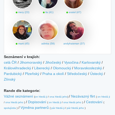
mery (23)
ila (41)
esstel (47)
marti (45)
adinka (58)
andyhaisman (37)
Seznámení v krajích:
celá ČR
/
Jihomoravský
/
Jihočeský
/
Vysočina
/
Karlovarský
/
Královéhradecký
/
Liberecký
/
Olomoucký
/
Moravskoslezský
/
Pardubický
/
Plzeňský
/
Praha a okolí
/
Středočeský
/
Ústecký
/
Zlínský
Rande dle kategorie:
Vážné seznámení
/
Nezávazný flirt
(
on hledá ji
/
ona hledá jeho
)
(
on hledá ji
/
Dopisování
/
Cestování
/
ona hledá jeho
)
(
on hledá ji
/
ona hledá jeho
)
(
/
Výměna partnerů
spolujízda
)
(
pár hledá ji
/
pár hledá jeho
)