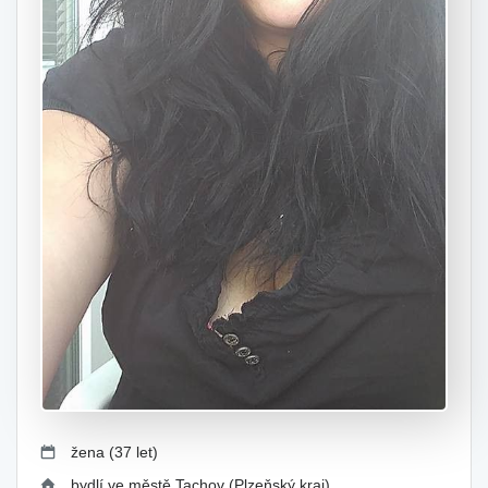
žena (37 let)
bydlí ve městě Tachov (Plzeňský kraj)