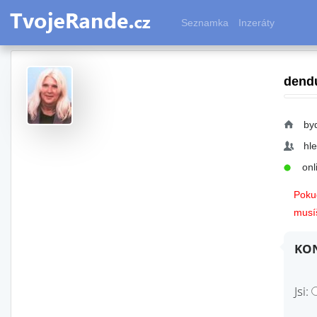
Seznamka
Inzeráty
dend
by
hl
onli
Pokud
musíš
KON
Jsi: