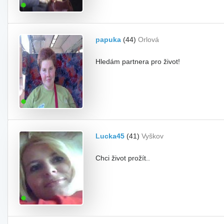
papuka
(44)
Orlová
Hledám partnera pro život!
Lucka45
(41)
Vyškov
Chci život prožít..