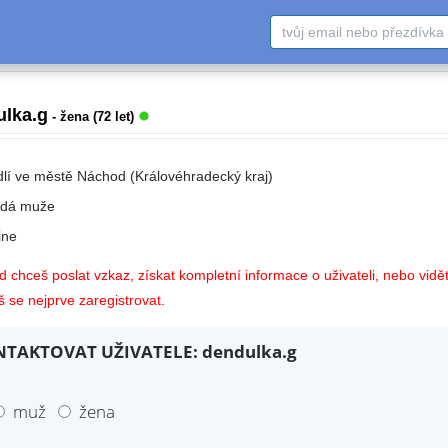
ulka.g
- žena (72 let)
dlí ve městě Náchod (Královéhradecký kraj)
edá muže
ne
 chceš poslat vzkaz, získat kompletní informace o uživateli, nebo vidět
 se nejprve zaregistrovat.
TAKTOVAT UŽIVATELE: dendulka.g
muž
žena