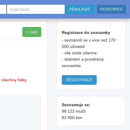
PŘIHLÁSIT
REGISTRACE
< zpět
Registrace do seznamky
- seznámíš se s více než 170
000 uživateli
- vše zcela zdarma
- diskrétní a prověřená
seznamka
REGISTRACE
 všechny fotky,
Seznamuje se:
98 122 mužů
83 950 žen