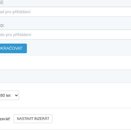
l:
o:
OKRAČOVAT
nzerát!
NASTAVIT INZERÁT