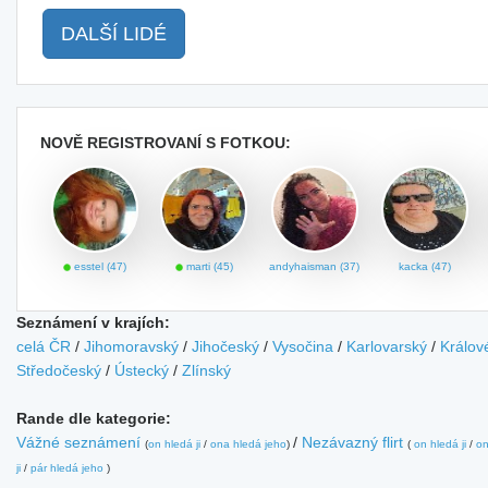
DALŠÍ LIDÉ
NOVĚ REGISTROVANÍ S FOTKOU:
esstel (47)
marti (45)
andyhaisman (37)
kacka (47)
Seznámení v krajích:
celá ČR
/
Jihomoravský
/
Jihočeský
/
Vysočina
/
Karlovarský
/
Králov
Středočeský
/
Ústecký
/
Zlínský
Rande dle kategorie:
Vážné seznámení
/
Nezávazný flirt
(
on hledá ji
/
ona hledá jeho
)
(
on hledá ji
/
on
ji
/
pár hledá jeho
)