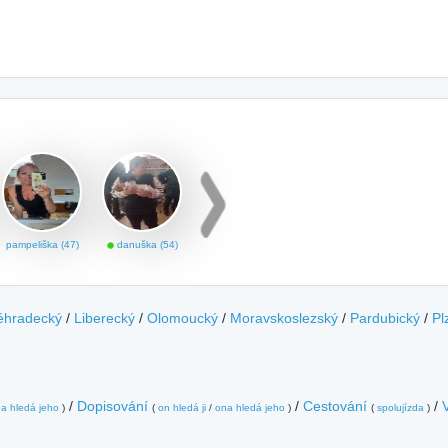
pampeliška (47)
danuška (54)
éhradecký
/
Liberecký
/
Olomoucký
/
Moravskoslezský
/
Pardubický
/
Pl
/
Dopisování
/
Cestování
/
a hledá jeho
)
(
on hledá ji
/
ona hledá jeho
)
(
spolujízda
)