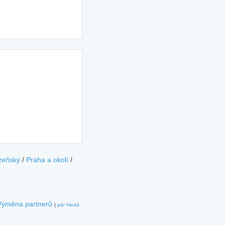
zeňský
/
Praha a okolí
/
Výměna partnerů
(
pár hledá