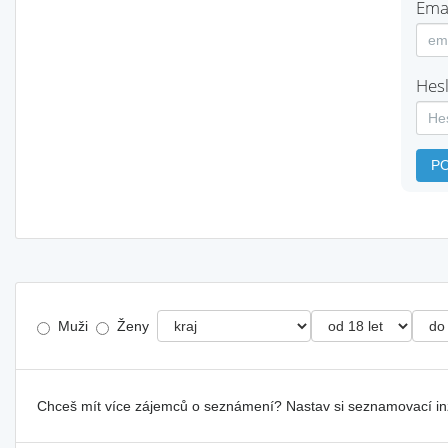
Emai
Hesl
P
Muži
Ženy
Chceš mít více zájemců o seznámení? Nastav si seznamovací i