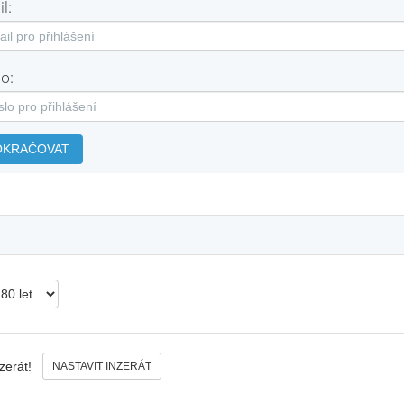
l:
o:
OKRAČOVAT
nzerát!
NASTAVIT INZERÁT