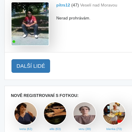
pítrs12
(47)
Veselí nad Moravou
Nerad prohrávám.
DALŠÍ LIDÉ
NOVĚ REGISTROVANÍ S FOTKOU:
iveta (62)
allis (63)
veru (39)
blanka (73)