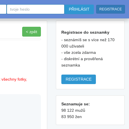
PŘIHLÁSIT
REGISTRACE
< zpět
Registrace do seznamky
- seznámíš se s více než 170
000 uživateli
- vše zcela zdarma
- diskrétní a prověřená
seznamka
REGISTRACE
 všechny fotky,
Seznamuje se:
98 122 mužů
83 950 žen