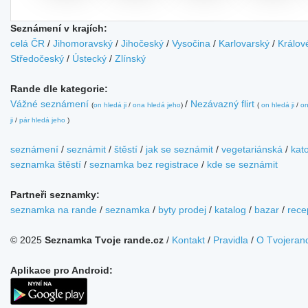
Seznámení v krajích:
celá ČR
/
Jihomoravský
/
Jihočeský
/
Vysočina
/
Karlovarský
/
Králov
Středočeský
/
Ústecký
/
Zlínský
Rande dle kategorie:
Vážné seznámení
/
Nezávazný flirt
(
on hledá ji
/
ona hledá jeho
)
(
on hledá ji
/
on
ji
/
pár hledá jeho
)
seznámení
/
seznámit
/
štěstí
/
jak se seznámit
/
vegetariánská
/
kato
seznamka štěstí
/
seznamka bez registrace
/
kde se seznámit
Partneři seznamky:
seznamka na rande
/
seznamka
/
byty prodej
/
katalog
/
bazar
/
rece
© 2025
Seznamka Tvoje rande.cz
/
Kontakt
/
Pravidla
/
O Tvojeran
Aplikace pro Android: