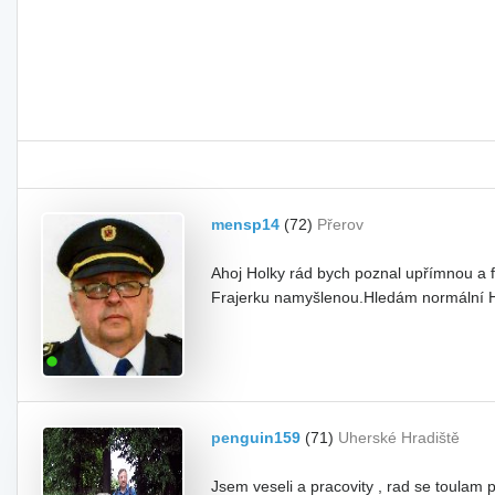
mensp14
(72)
Přerov
Ahoj Holky rád bych poznal upřímnou a 
Frajerku namyšlenou.Hledám normální Ho
penguin159
(71)
Uherské Hradiště
Jsem veseli a pracovity , rad se toulam