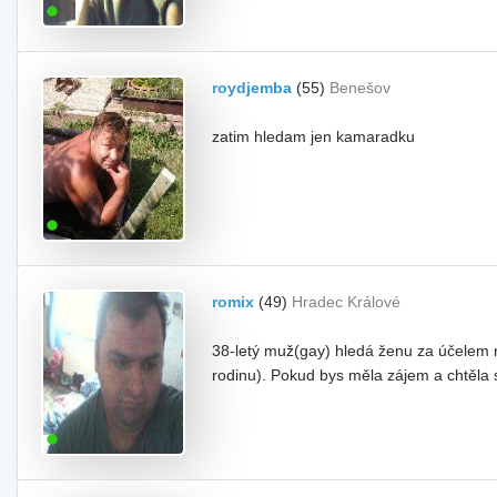
roydjemba
(55)
Benešov
zatim hledam jen kamaradku
romix
(49)
Hradec Králové
38-letý muž(gay) hledá ženu za účelem n
rodinu). Pokud bys měla zájem a chtěla 