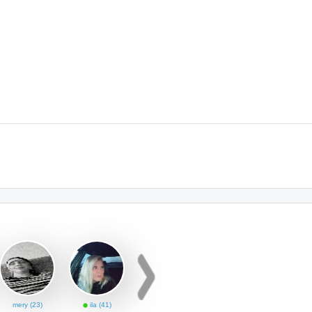
mery (23)
ila (41)