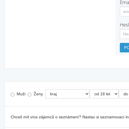
Emai
Hesl
P
Muži
Ženy
Chceš mít více zájemců o seznámení? Nastav si seznamovací i