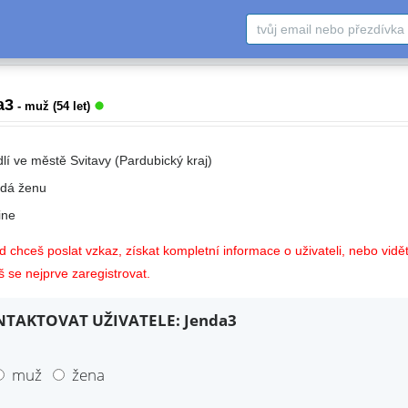
a3
- muž (54 let)
lí ve městě Svitavy (Pardubický kraj)
edá ženu
ne
 chceš poslat vzkaz, získat kompletní informace o uživateli, nebo vidět
 se nejprve zaregistrovat.
TAKTOVAT UŽIVATELE: Jenda3
muž
žena