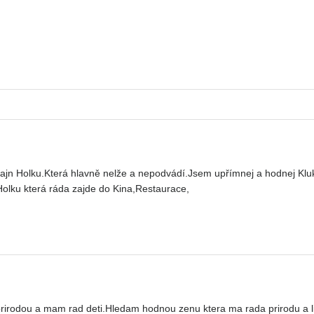
fajn Holku.Která hlavně nelže a nepodvádí.Jsem upřímnej a hodnej Kl
lku která ráda zajde do Kina,Restaurace,
 prirodou a mam rad deti.Hledam hodnou zenu ktera ma rada prirodu a l