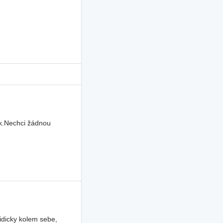
uk.Nechci žádnou
idicky kolem sebe,