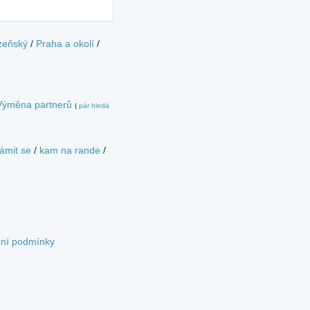
zeňský
/
Praha a okolí
/
Výměna partnerů
(
pár hledá
ámit se
/
kam na rande
/
zní podmínky