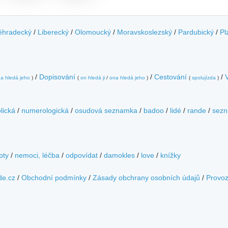
éhradecký
/
Liberecký
/
Olomoucký
/
Moravskoslezský
/
Pardubický
/
Pl
/
Dopisování
/
Cestování
/
a hledá jeho
)
(
on hledá ji
/
ona hledá jeho
)
(
spolujízda
)
lická
/
numerologická
/
osudová seznamka
/
badoo
/
lidé
/
rande
/
sezn
pty
/
nemoci, léčba
/
odpovídat
/
damokles
/
love
/
knížky
de.cz
/
Obchodní podmínky
/
Zásady obchrany osobních údajů
/
Provo