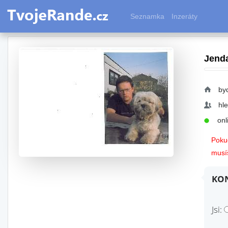
Seznamka
Inzeráty
Jend
byd
hl
onli
Pokud
musíš
KON
Jsi: