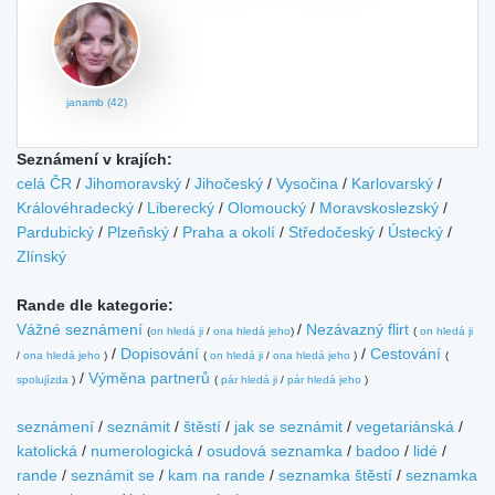
janamb (42)
Seznámení v krajích:
celá ČR
/
Jihomoravský
/
Jihočeský
/
Vysočina
/
Karlovarský
/
Královéhradecký
/
Liberecký
/
Olomoucký
/
Moravskoslezský
/
Pardubický
/
Plzeňský
/
Praha a okolí
/
Středočeský
/
Ústecký
/
Zlínský
Rande dle kategorie:
Vážné seznámení
/
Nezávazný flirt
(
on hledá ji
/
ona hledá jeho
)
(
on hledá ji
/
Dopisování
/
Cestování
/
ona hledá jeho
)
(
on hledá ji
/
ona hledá jeho
)
(
/
Výměna partnerů
spolujízda
)
(
pár hledá ji
/
pár hledá jeho
)
seznámení
/
seznámit
/
štěstí
/
jak se seznámit
/
vegetariánská
/
katolická
/
numerologická
/
osudová seznamka
/
badoo
/
lidé
/
rande
/
seznámit se
/
kam na rande
/
seznamka štěstí
/
seznamka