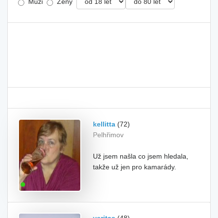
Muži
Ženy
kellitta
(72)
Pelhřimov
Už jsem našla co jsem hledala,
takže už jen pro kamarády.