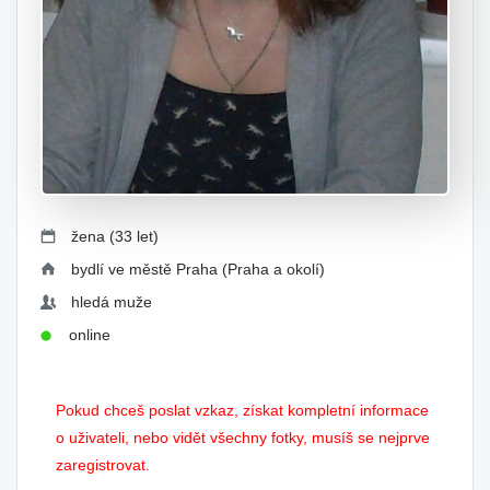
žena (33 let)
bydlí ve městě Praha (Praha a okolí)
hledá muže
online
Pokud chceš poslat vzkaz, získat kompletní informace
o uživateli, nebo vidět všechny fotky, musíš se nejprve
zaregistrovat.