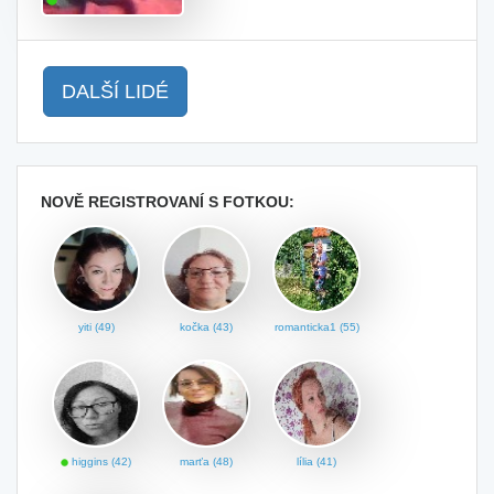
DALŠÍ LIDÉ
NOVĚ REGISTROVANÍ S FOTKOU:
yiti (49)
kočka (43)
romanticka1 (55)
higgins (42)
marťa (48)
lília (41)