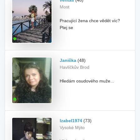
veritas
(48)
Most
Pracující žena chce vědět víc?
Ptej se
Janička
(48)
Havlíčkův Brod
Hledám osudového muže...
Izabel1974
(73)
Vysoké Mýto