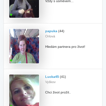
Vždy s úsměvem...
papuka
(44)
Orlová
Hledám partnera pro život!
Lucka45
(41)
Vyškov
Chci život prožít..