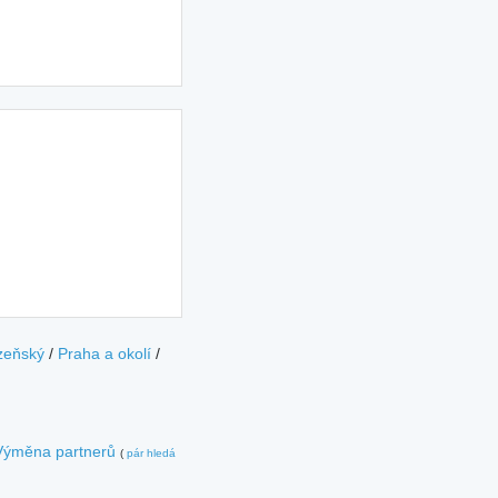
zeňský
/
Praha a okolí
/
Výměna partnerů
(
pár hledá