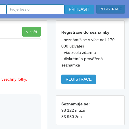
PŘIHLÁSIT
REGISTRACE
< zpět
Registrace do seznamky
- seznámíš se s více než 170
000 uživateli
- vše zcela zdarma
- diskrétní a prověřená
seznamka
REGISTRACE
 všechny fotky,
Seznamuje se:
98 122 mužů
83 950 žen