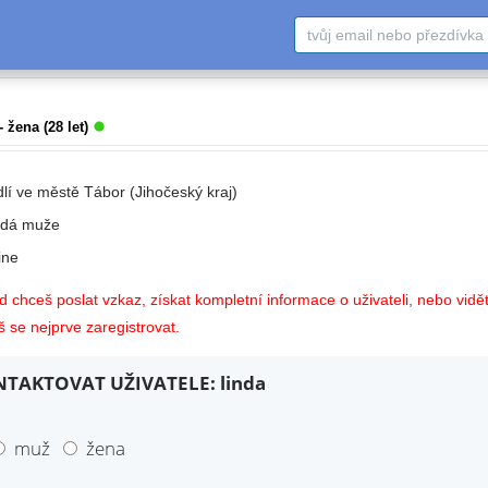
- žena (28 let)
dlí ve městě Tábor (Jihočeský kraj)
edá muže
ne
 chceš poslat vzkaz, získat kompletní informace o uživateli, nebo vidět
 se nejprve zaregistrovat.
TAKTOVAT UŽIVATELE: linda
muž
žena