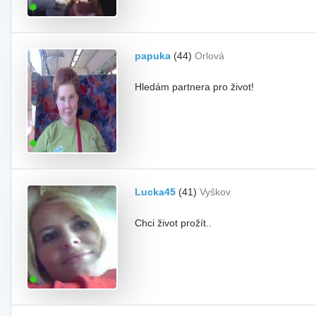
papuka
(44)
Orlová
Hledám partnera pro život!
Lucka45
(41)
Vyškov
Chci život prožít..