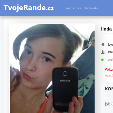
Seznamka
Inzeráty
linda
by
hl
onli
Pokud
musíš
KON
Jsi: