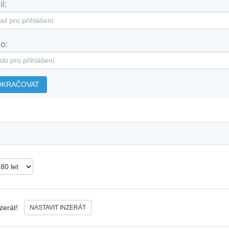
l:
o:
OKRAČOVAT
nzerát!
NASTAVIT INZERÁT