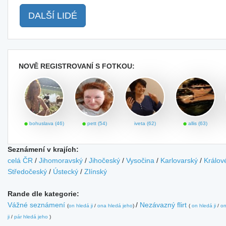
DALŠÍ LIDÉ
NOVĚ REGISTROVANÍ S FOTKOU:
bohuslava (46)
pett (54)
iveta (62)
allis (63)
Seznámení v krajích:
celá ČR
/
Jihomoravský
/
Jihočeský
/
Vysočina
/
Karlovarský
/
Králov
Středočeský
/
Ústecký
/
Zlínský
Rande dle kategorie:
Vážné seznámení
/
Nezávazný flirt
(
on hledá ji
/
ona hledá jeho
)
(
on hledá ji
/
on
ji
/
pár hledá jeho
)