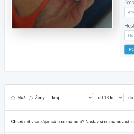
Emai
Hesl
P
Muži
Ženy
Chceš mít více zájemců o seznámení? Nastav si seznamovací i