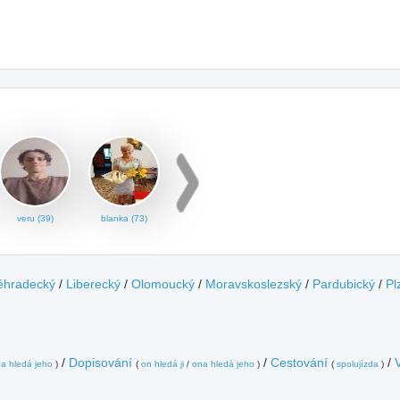
veru (39)
blanka (73)
éhradecký
/
Liberecký
/
Olomoucký
/
Moravskoslezský
/
Pardubický
/
Pl
/
Dopisování
/
Cestování
/
a hledá jeho
)
(
on hledá ji
/
ona hledá jeho
)
(
spolujízda
)