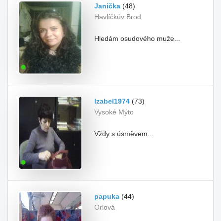
Janička
(48)
Havlíčkův Brod
Hledám osudového muže...
Izabel1974
(73)
Vysoké Mýto
Vždy s úsměvem...
papuka
(44)
Orlová