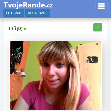
PŘIHLÁSIT
REGISTRACE
<
Irííí
(33)