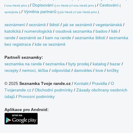
/
Dopisování
/
Cestování
/
ona hledá jeho
)
(
on hledá ji
/
ona hledá jeho
)
(
/
Výměna partnerů
spolujízda
)
(
pár hledá ji
/
pár hledá jeho
)
seznámení
/
seznámit
/
štěstí
/
jak se seznámit
/
vegetariánská
/
katolická
/
numerologická
/
osudová seznamka
/
badoo
/
lidé
/
rande
/
seznámit se
/
kam na rande
/
seznamka štěstí
/
seznamka
bez registrace
/
kde se seznámit
Partneři seznamky:
seznamka na rande
/
seznamka
/
byty prodej
/
katalog
/
bazar
/
recepty
/
nemoci, léčba
/
odpovídat
/
damokles
/
love
/
knížky
© 2025
Seznamka Tvoje rande.cz
/
Kontakt
/
Pravidla
/
O
Tvojerande.cz
/
Obchodní podmínky
/
Zásady obchrany osobních
údajů
/
Provozní podmínky
Aplikace pro Android: