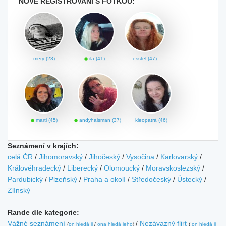
NOVĚ REGISTROVANÍ S FOTKOU:
mery (23)
ila (41)
esstel (47)
marti (45)
andyhaisman (37)
kleopatrá (46)
Seznámení v krajích:
celá ČR
/
Jihomoravský
/
Jihočeský
/
Vysočina
/
Karlovarský
/
Královéhradecký
/
Liberecký
/
Olomoucký
/
Moravskoslezský
/
Pardubický
/
Plzeňský
/
Praha a okolí
/
Středočeský
/
Ústecký
/
Zlínský
Rande dle kategorie:
Vážné seznámení
/
Nezávazný flirt
(
on hledá ji
/
ona hledá jeho
)
(
on hledá ji