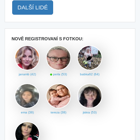
DALŠÍ LIDÉ
NOVĚ REGISTROVANÍ S FOTKOU:
janamb (42)
perla (53)
babka62 (64)
ema (38)
tereza (38)
jiskra (53)