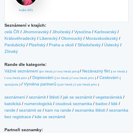
bujka (42)
Seznámení v krajích:
celá ČR
/
Jihomoravský
/
Jihočeský
/
Vysočina
/
Karlovarský
/
Královéhradecký
/
Liberecký
/
Olomoucký
/
Moravskoslezský
/
Pardubický
/
Plzeňský
/
Praha a okolí
/
Středočeský
/
Ústecký
/
Zlínský
Rande dle kategorie:
Vážné seznámení
/
Nezávazný flirt
(
on hledá ji
/
ona hledá jeho
)
(
on hledá ji
/
Dopisování
/
Cestování
/
ona hledá jeho
)
(
on hledá ji
/
ona hledá jeho
)
(
/
Výměna partnerů
spolujízda
)
(
pár hledá ji
/
pár hledá jeho
)
seznámení
/
seznámit
/
štěstí
/
jak se seznámit
/
vegetariánská
/
katolická
/
numerologická
/
osudová seznamka
/
badoo
/
lidé
/
rande
/
seznámit se
/
kam na rande
/
seznamka štěstí
/
seznamka
bez registrace
/
kde se seznámit
Partneři seznamky: