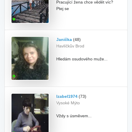
Pracující žena chce vědět víc?
Ptej se
Janička
(48)
Havlíčkův Brod
Hledám osudového muže...
Izabel1974
(73)
Vysoké Mýto
Vždy s úsměvem...