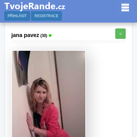
PŘIHLÁSIT
REGISTRACE
<
jana pavez
(30)