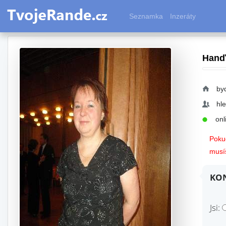
Seznamka
Inzeráty
Hanď
by
hl
onli
Pokud
musíš
KON
Jsi: