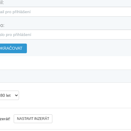
l:
o:
OKRAČOVAT
nzerát!
NASTAVIT INZERÁT