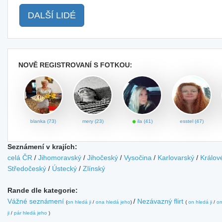
DALŠÍ LIDÉ
NOVĚ REGISTROVANÍ S FOTKOU:
blanka (73)
mery (23)
ila (41)
esstel (47)
Seznámení v krajích:
celá ČR
/
Jihomoravský
/
Jihočeský
/
Vysočina
/
Karlovarský
/
Králov
Středočeský
/
Ústecký
/
Zlínský
Rande dle kategorie:
Vážné seznámení
/
Nezávazný flirt
(
on hledá ji
/
ona hledá jeho
)
(
on hledá ji
/
on
ji
/
pár hledá jeho
)