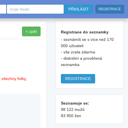
PŘIHLÁSIT
REGISTRACE
< zpět
Registrace do seznamky
- seznámíš se s více než 170
000 uživateli
- vše zcela zdarma
- diskrétní a prověřená
seznamka
REGISTRACE
 všechny fotky,
Seznamuje se:
98 122 mužů
83 950 žen