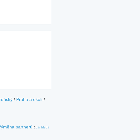
zeňský
/
Praha a okolí
/
Výměna partnerů
(
pár hledá