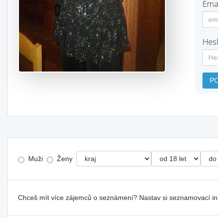
Emai
Hesl
P
Muži
Ženy
Chceš mít více zájemců o seznámení? Nastav si seznamovací i