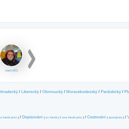
marti (45)
éhradecký
/
Liberecký
/
Olomoucký
/
Moravskoslezský
/
Pardubický
/
Pl
/
Dopisování
/
Cestování
/
a hledá jeho
)
(
on hledá ji
/
ona hledá jeho
)
(
spolujízda
)