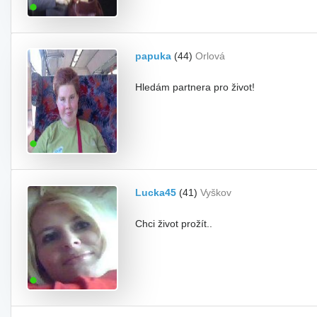
papuka
(44)
Orlová
Hledám partnera pro život!
Lucka45
(41)
Vyškov
Chci život prožít..