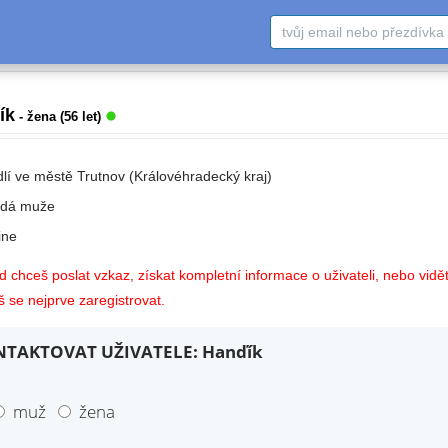
ík
- žena (56 let)
dlí ve městě Trutnov (Královéhradecký kraj)
edá muže
ne
 chceš poslat vzkaz, získat kompletní informace o uživateli, nebo vidět
 se nejprve zaregistrovat.
TAKTOVAT UŽIVATELE: Hanďík
muž
žena