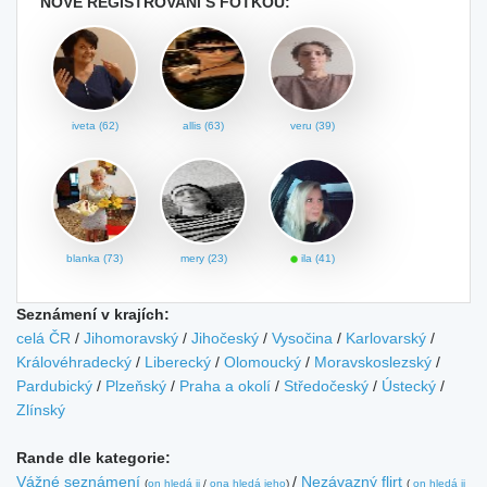
NOVĚ REGISTROVANÍ S FOTKOU:
iveta (62)
allis (63)
veru (39)
blanka (73)
mery (23)
ila (41)
Seznámení v krajích:
celá ČR
/
Jihomoravský
/
Jihočeský
/
Vysočina
/
Karlovarský
/
Královéhradecký
/
Liberecký
/
Olomoucký
/
Moravskoslezský
/
Pardubický
/
Plzeňský
/
Praha a okolí
/
Středočeský
/
Ústecký
/
Zlínský
Rande dle kategorie:
Vážné seznámení
/
Nezávazný flirt
(
on hledá ji
/
ona hledá jeho
)
(
on hledá ji