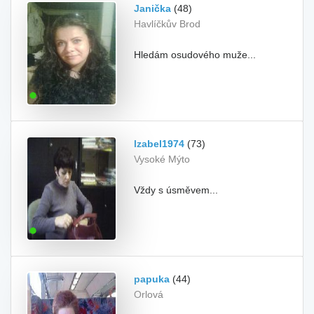
Janička
(48)
Havlíčkův Brod
Hledám osudového muže...
Izabel1974
(73)
Vysoké Mýto
Vždy s úsměvem...
papuka
(44)
Orlová