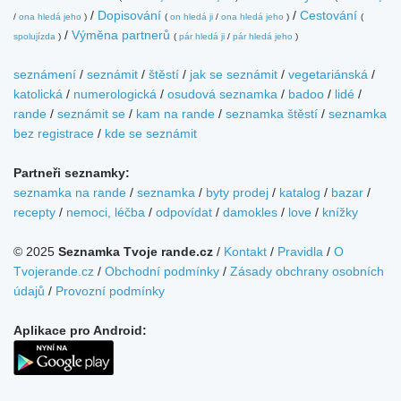
/
Dopisování
/
Cestování
/
ona hledá jeho
)
(
on hledá ji
/
ona hledá jeho
)
(
/
Výměna partnerů
spolujízda
)
(
pár hledá ji
/
pár hledá jeho
)
seznámení
/
seznámit
/
štěstí
/
jak se seznámit
/
vegetariánská
/
katolická
/
numerologická
/
osudová seznamka
/
badoo
/
lidé
/
rande
/
seznámit se
/
kam na rande
/
seznamka štěstí
/
seznamka
bez registrace
/
kde se seznámit
Partneři seznamky:
seznamka na rande
/
seznamka
/
byty prodej
/
katalog
/
bazar
/
recepty
/
nemoci, léčba
/
odpovídat
/
damokles
/
love
/
knížky
© 2025
Seznamka Tvoje rande.cz
/
Kontakt
/
Pravidla
/
O
Tvojerande.cz
/
Obchodní podmínky
/
Zásady obchrany osobních
údajů
/
Provozní podmínky
Aplikace pro Android: