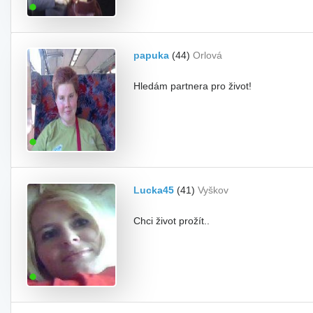
papuka
(44)
Orlová
Hledám partnera pro život!
Lucka45
(41)
Vyškov
Chci život prožít..