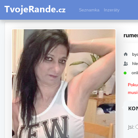
Seznamka
Inzeráty
rume
by
hl
onli
Pokud
musíš
KON
Jsi: