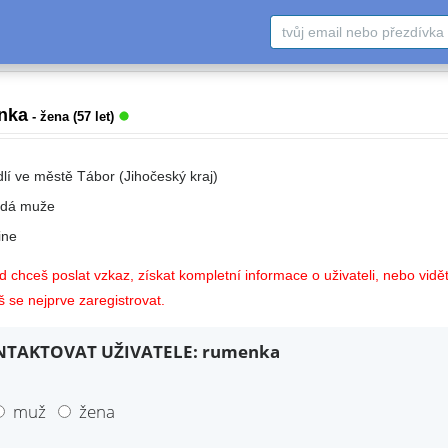
nka
- žena (57 let)
dlí ve městě Tábor (Jihočeský kraj)
edá muže
ne
 chceš poslat vzkaz, získat kompletní informace o uživateli, nebo vidět
 se nejprve zaregistrovat.
TAKTOVAT UŽIVATELE: rumenka
muž
žena