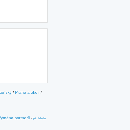
zeňský
/
Praha a okolí
/
Výměna partnerů
(
pár hledá