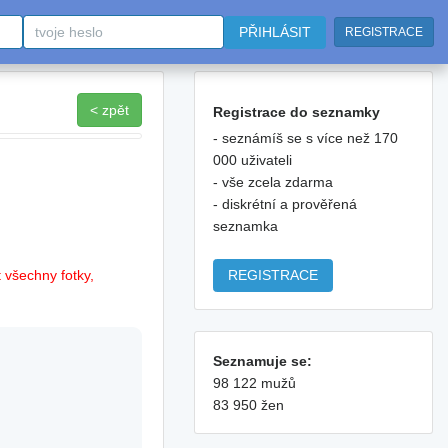
PŘIHLÁSIT
REGISTRACE
< zpět
Registrace do seznamky
- seznámíš se s více než 170
000 uživateli
- vše zcela zdarma
- diskrétní a prověřená
seznamka
REGISTRACE
 všechny fotky,
Seznamuje se:
98 122 mužů
83 950 žen