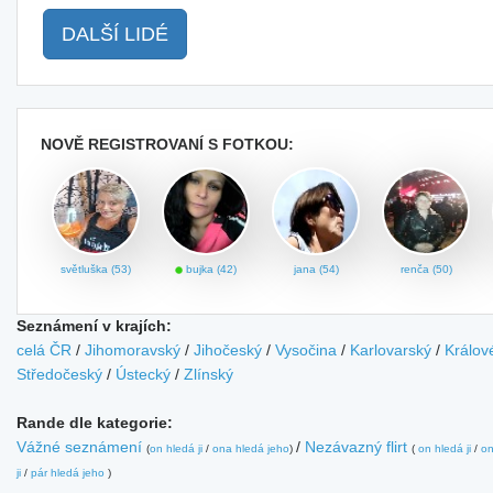
DALŠÍ LIDÉ
NOVĚ REGISTROVANÍ S FOTKOU:
světluška (53)
bujka (42)
jana (54)
renča (50)
Seznámení v krajích:
celá ČR
/
Jihomoravský
/
Jihočeský
/
Vysočina
/
Karlovarský
/
Králov
Středočeský
/
Ústecký
/
Zlínský
Rande dle kategorie:
Vážné seznámení
/
Nezávazný flirt
(
on hledá ji
/
ona hledá jeho
)
(
on hledá ji
/
on
ji
/
pár hledá jeho
)