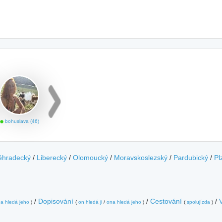
bohuslava (46)
éhradecký
/
Liberecký
/
Olomoucký
/
Moravskoslezský
/
Pardubický
/
Pl
/
Dopisování
/
Cestování
/
a hledá jeho
)
(
on hledá ji
/
ona hledá jeho
)
(
spolujízda
)