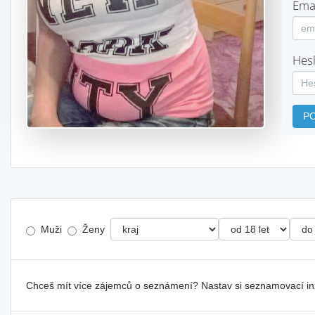
Emai
Hesl
P
Muži
Ženy
Chceš mít více zájemců o seznámení? Nastav si seznamovací i