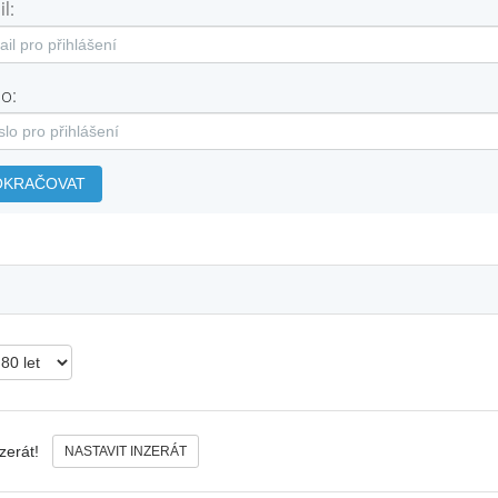
l:
o:
OKRAČOVAT
nzerát!
NASTAVIT INZERÁT