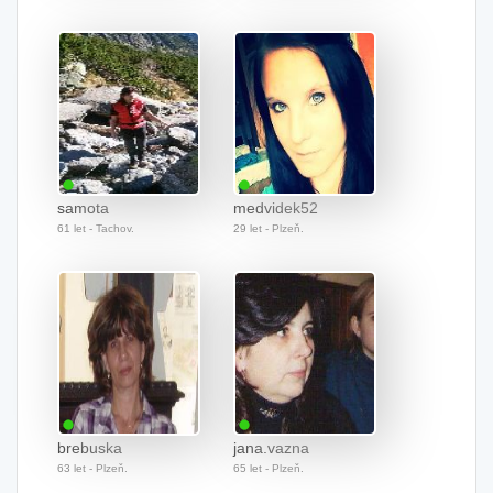
samota
medvidek52
61 let - Tachov.
29 let - Plzeň.
brebuska
jana.vazna
63 let - Plzeň.
65 let - Plzeň.