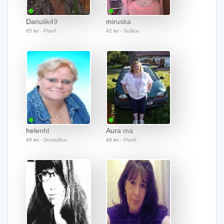
Danulik49
miruska
65 let - Plzeň.
42 let - Sušice.
helenhl
Aura ma
48 let - Domažlice.
48 let - Plzeň.