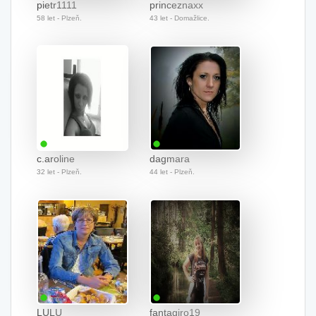
pietr1111
princeznaxx
58 let - Plzeň.
43 let - Domažlice.
c.aroline
dagmara
32 let - Plzeň.
44 let - Plzeň.
LULU
fantagiro19