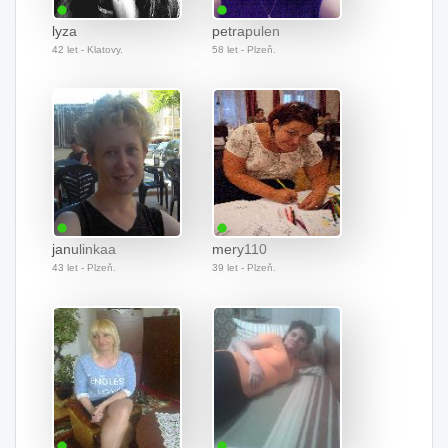
lyza
petrapulen
42 let - Klatovy.
58 let - Plzeň.
janulinkaa
mery110
43 let - Plzeň.
39 let - Plzeň.