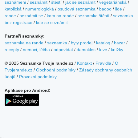
seznámení
/
seznámit
/
štěstí
/
jak se seznámit
/
vegetariánská
/
katolická
/
numerologická
/
osudová seznamka
/
badoo
/
lidé
/
rande
/
seznámit se
/
kam na rande
/
seznamka štěstí
/
seznamka
bez registrace
/
kde se seznámit
Partneři seznamky:
seznamka na rande
/
seznamka
/
byty prodej
/
katalog
/
bazar
/
recepty
/
nemoci, léčba
/
odpovídat
/
damokles
/
love
/
knížky
© 2025
Seznamka Tvoje rande.cz
/
Kontakt
/
Pravidla
/
O
Tvojerande.cz
/
Obchodní podmínky
/
Zásady obchrany osobních
údajů
/
Provozní podmínky
Aplikace pro Android:
...