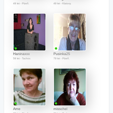
49 let - Plzeň.
49 let - Klatovy.
Haninaxxx
Pusinka25
59 let - Tachov.
79 let - Plzeň.
Ame
misschel