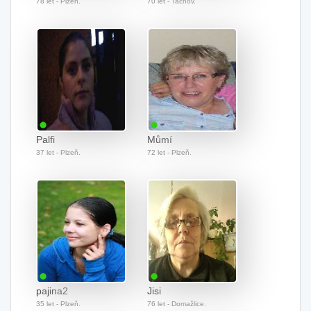
78 let - Plzeň.
70 let - Tachov.
Palfi
Můmí
37 let - Plzeň.
72 let - Plzeň.
pajina2
Jisi
35 let - Plzeň.
76 let - Domažlice.