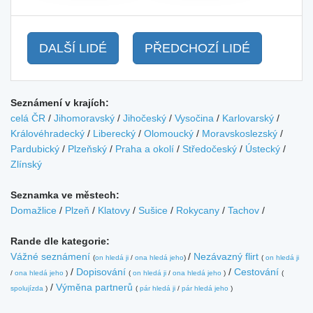
DALŠÍ LIDÉ
PŘEDCHOZÍ LIDÉ
Seznámení v krajích:
celá ČR
/
Jihomoravský
/
Jihočeský
/
Vysočina
/
Karlovarský
/
Královéhradecký
/
Liberecký
/
Olomoucký
/
Moravskoslezský
/
Pardubický
/
Plzeňský
/
Praha a okolí
/
Středočeský
/
Ústecký
/
Zlínský
Seznamka ve městech:
Domažlice
/
Plzeň
/
Klatovy
/
Sušice
/
Rokycany
/
Tachov
/
Rande dle kategorie:
Vážné seznámení
/
Nezávazný flirt
(
on hledá ji
/
ona hledá jeho
)
(
on hledá ji
/
Dopisování
/
Cestování
/
ona hledá jeho
)
(
on hledá ji
/
ona hledá jeho
)
(
/
Výměna partnerů
spolujízda
)
(
pár hledá ji
/
pár hledá jeho
)