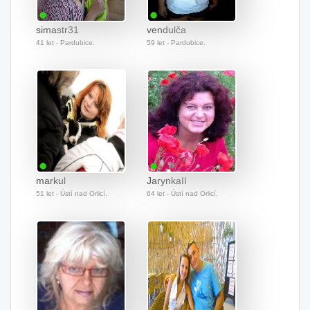
simastr31
vendulča
41 let - Pardubice.
59 let - Pardubice.
markul
JarynkaII
51 let - Ústí nad Orlicí.
64 let - Ústí nad Orlicí.