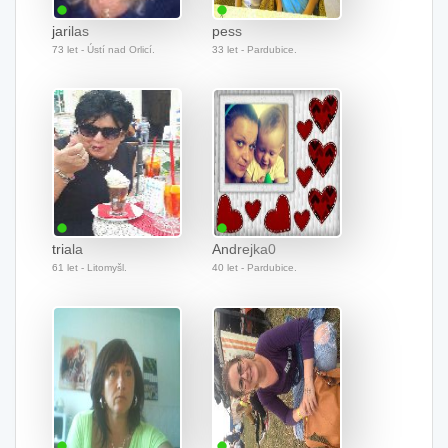
jarilas
pess
73 let - Ústí nad Orlicí.
33 let - Pardubice.
triala
Andrejka0
61 let - Litomyšl.
40 let - Pardubice.