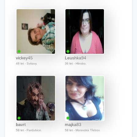
vickey45
Leushka94
48 let - Svitavy.
36 let - Hlinsko.
bavrt
majka83
58 let - Pardubice.
58 let - Moravská Třebov.