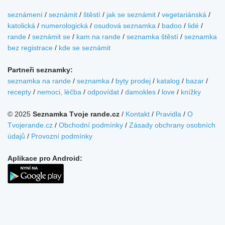
seznámení
/
seznámit
/
štěstí
/
jak se seznámit
/
vegetariánská
/
katolická
/
numerologická
/
osudová seznamka
/
badoo
/
lidé
/
rande
/
seznámit se
/
kam na rande
/
seznamka štěstí
/
seznamka
bez registrace
/
kde se seznámit
Partneři seznamky:
seznamka na rande
/
seznamka
/
byty prodej
/
katalog
/
bazar
/
recepty
/
nemoci, léčba
/
odpovídat
/
damokles
/
love
/
knížky
© 2025
Seznamka Tvoje rande.cz
/
Kontakt
/
Pravidla
/
O
Tvojerande.cz
/
Obchodní podmínky
/
Zásady obchrany osobních
údajů
/
Provozní podmínky
Aplikace pro Android: