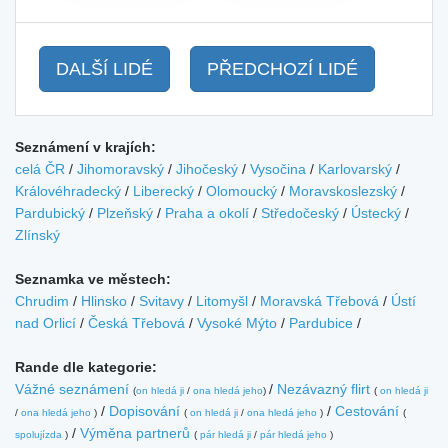
DALŠÍ LIDÉ
PŘEDCHOZÍ LIDÉ
Seznámení v krajích:
celá ČR
/
Jihomoravský
/
Jihočeský
/
Vysočina
/
Karlovarský
/
Královéhradecký
/
Liberecký
/
Olomoucký
/
Moravskoslezský
/
Pardubický
/
Plzeňský
/
Praha a okolí
/
Středočeský
/
Ústecký
/
Zlínský
Seznamka ve městech:
Chrudim
/
Hlinsko
/
Svitavy
/
Litomyšl
/
Moravská Třebová
/
Ústí
nad Orlicí
/
Česká Třebová
/
Vysoké Mýto
/
Pardubice
/
Rande dle kategorie:
Vážné seznámení
/
Nezávazný flirt
(
on hledá ji
/
ona hledá jeho
)
(
on hledá ji
/
Dopisování
/
Cestování
/
ona hledá jeho
)
(
on hledá ji
/
ona hledá jeho
)
(
/
Výměna partnerů
spolujízda
)
(
pár hledá ji
/
pár hledá jeho
)