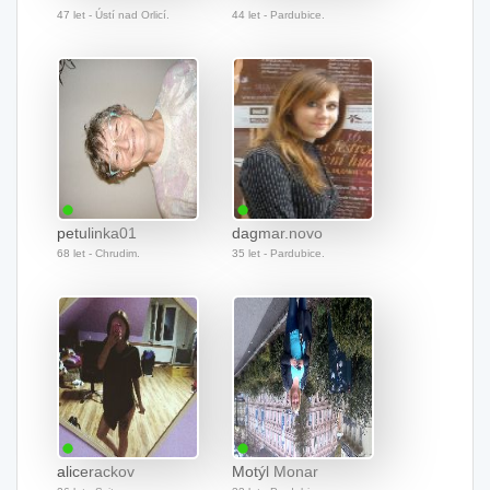
47 let - Ústí nad Orlicí.
44 let - Pardubice.
petulinka01
dagmar.novo
68 let - Chrudim.
35 let - Pardubice.
alicerackov
Motýl Monar