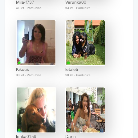
Mila-f737
Verunka00
41 let - Pardubice.
53 let - Pardubice.
Kikouš
letaleti
33 let - Pardubice.
58 let - Pardubice.
lenka0159
Darin