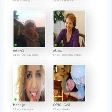
26 let - Svitavy.
33 let - Pardubice.
miniie2
aknaJ
44 let - Ústí nad Orlicí.
67 let - Moravská Třebov.
Hannije
OPIČÍ ČAJ
55 let - Pardubice.
37 let - Hlinsko.