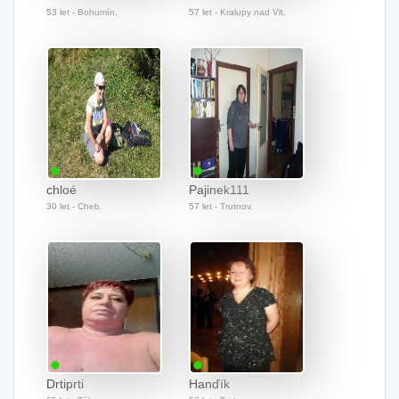
53 let - Bohumín.
57 let - Kralupy nad Vlt.
chloé
Pajinek111
30 let - Cheb.
57 let - Trutnov.
Drtiprti
Hanďík