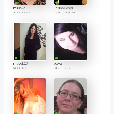
miluska
TerinaPospi
55 let - Litovel.
42 let - Pardubice.
macek13
peva
54 let - Kolín.
28 let - Přerov.