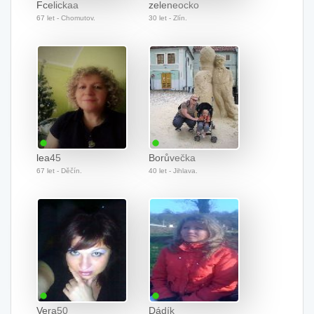
Fcelickaa
zeleneocko
67 let - Chomutov.
30 let - Zlín.
lea45
Borůvečka
67 let - Děčín.
40 let - Jihlava.
Vera50
Dádík