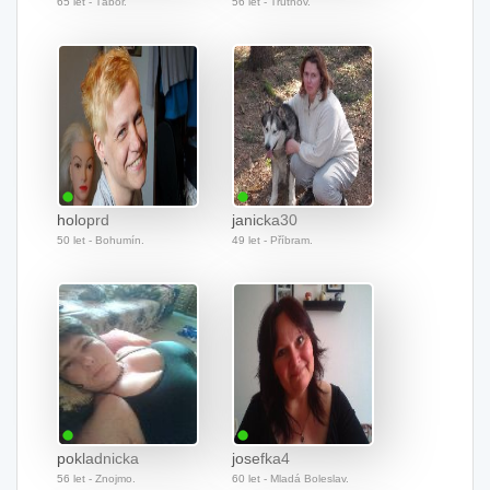
65 let - Tábor.
56 let - Trutnov.
holoprd
janicka30
50 let - Bohumín.
49 let - Příbram.
pokladnicka
josefka4
56 let - Znojmo.
60 let - Mladá Boleslav.