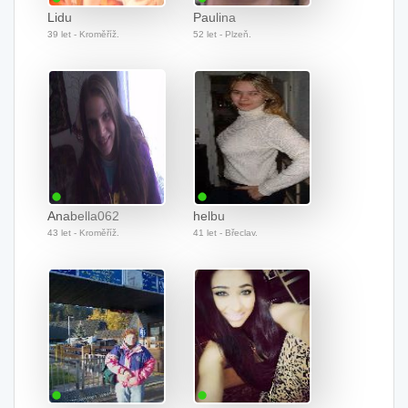
Lidu
Paulina
39 let - Kroměříž.
52 let - Plzeň.
Anabella062
helbu
43 let - Kroměříž.
41 let - Břeclav.