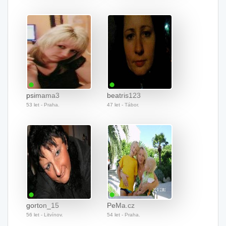
psimama3
beatris123
53 let - Praha.
47 let - Tábor.
gorton_15
PeMa.cz
56 let - Litvínov.
54 let - Praha.