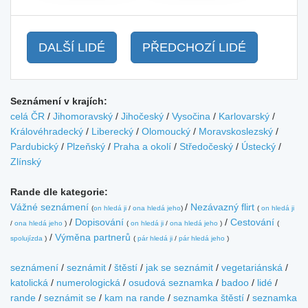
DALŠÍ LIDÉ
PŘEDCHOZÍ LIDÉ
Seznámení v krajích:
celá ČR
/
Jihomoravský
/
Jihočeský
/
Vysočina
/
Karlovarský
/
Královéhradecký
/
Liberecký
/
Olomoucký
/
Moravskoslezský
/
Pardubický
/
Plzeňský
/
Praha a okolí
/
Středočeský
/
Ústecký
/
Zlínský
Rande dle kategorie:
Vážné seznámení
/
Nezávazný flirt
(
on hledá ji
/
ona hledá jeho
)
(
on hledá ji
/
Dopisování
/
Cestování
/
ona hledá jeho
)
(
on hledá ji
/
ona hledá jeho
)
(
/
Výměna partnerů
spolujízda
)
(
pár hledá ji
/
pár hledá jeho
)
seznámení
/
seznámit
/
štěstí
/
jak se seznámit
/
vegetariánská
/
katolická
/
numerologická
/
osudová seznamka
/
badoo
/
lidé
/
rande
/
seznámit se
/
kam na rande
/
seznamka štěstí
/
seznamka