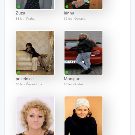
Zuza
lénna
33 let - Praha.
66 let - Ostrava.
pekelnice
Monigue
48 let - Česká Lípa.
68 let - Praha.