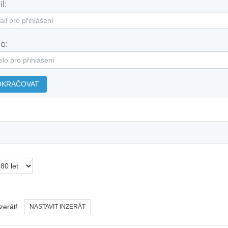
l:
o:
OKRAČOVAT
nzerát!
NASTAVIT INZERÁT