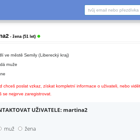
na2
- žena (51 let)
lí ve městě Semily (Liberecký kraj)
edá muže
ne
 chceš poslat vzkaz, získat kompletní informace o uživateli, nebo vidět
 se nejprve zaregistrovat.
TAKTOVAT UŽIVATELE: martina2
muž
žena