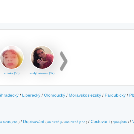
adinka (58)
andyhaisman (37)
éhradecký
/
Liberecký
/
Olomoucký
/
Moravskoslezský
/
Pardubický
/
Pl
/
Dopisování
/
Cestování
/
a hledá jeho
)
(
on hledá ji
/
ona hledá jeho
)
(
spolujízda
)