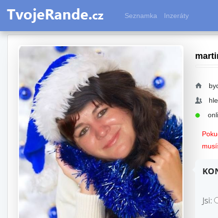
Seznamka
Inzeráty
marti
byd
hl
onli
Pokud
musíš
KON
Jsi: