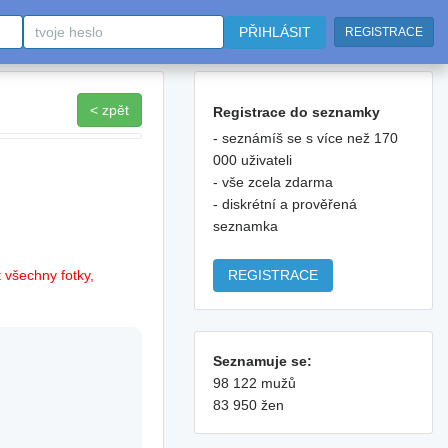
PŘIHLÁSIT
REGISTRACE
< zpět
Registrace do seznamky
- seznámíš se s více než 170
000 uživateli
- vše zcela zdarma
- diskrétní a prověřená
seznamka
REGISTRACE
 všechny fotky,
Seznamuje se:
98 122 mužů
83 950 žen