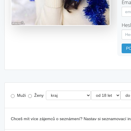
Emai
Hesl
P
Muži
Ženy
Chceš mít více zájemců o seznámení? Nastav si seznamovací i