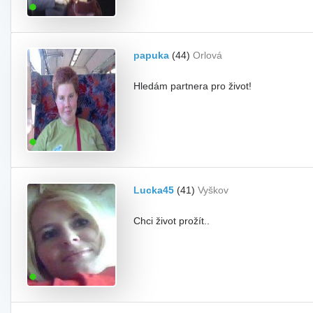
papuka
(44)
Orlová
Hledám partnera pro život!
Lucka45
(41)
Vyškov
Chci život prožít..