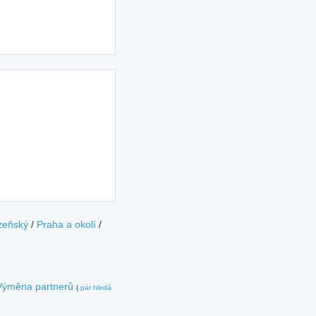
zeňský
/
Praha a okolí
/
Výměna partnerů
(
pár hledá