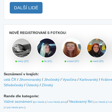
DALŠÍ LIDÉ
NOVĚ REGISTROVANÍ S FOTKOU:
mery (23)
ila (41)
esstel (47)
marti (45)
Seznámení v krajích:
celá ČR
/
Jihomoravský
/
Jihočeský
/
Vysočina
/
Karlovarský
/
Králov
Středočeský
/
Ústecký
/
Zlínský
Rande dle kategorie:
Vážné seznámení
/
Nezávazný flirt
(
on hledá ji
/
ona hledá jeho
)
(
on hledá ji
/
on
ji
/
pár hledá jeho
)