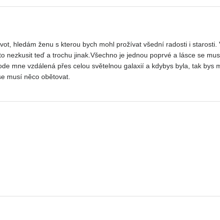
vot, hledám ženu s kterou bych mohl prožívat všední radosti i starosti. V
 to nezkusit teď a trochu jinak.Všechno je jednou poprvé a lásce se musí 
 ode mne vzdálená přes celou světelnou galaxií a kdybys byla, tak bys mn
se musí něco obětovat.