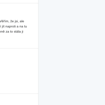
ěřím, že jsi, ale
jít naproti a na tu
ě za to stála ji