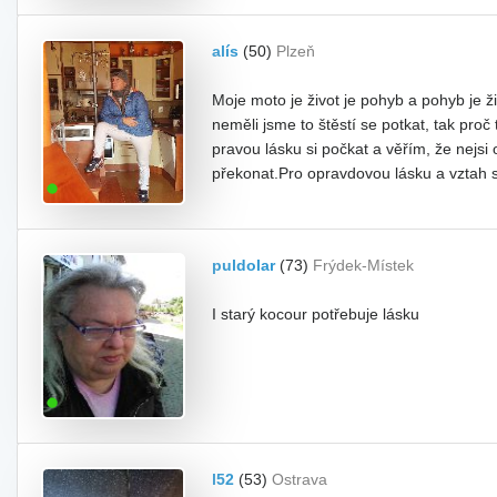
alís
(50)
Plzeň
Moje moto je život je pohyb a pohyb je ži
neměli jsme to štěstí se potkat, tak proč
pravou lásku si počkat a věřím, že nejsi
překonat.Pro opravdovou lásku a vztah 
puldolar
(73)
Frýdek-Místek
I starý kocour potřebuje lásku
l52
(53)
Ostrava