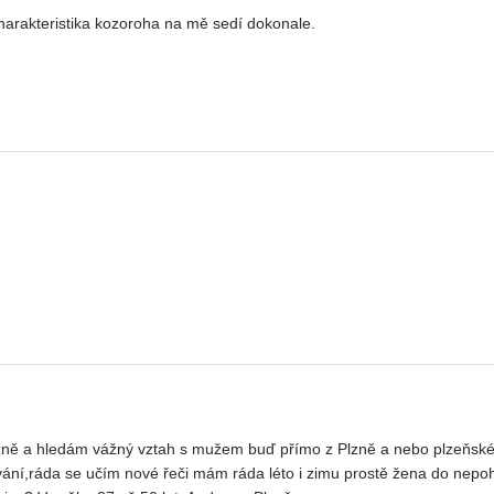
arakteristika kozoroha na mě sedí dokonale.
lzně a hledám vážný vztah s mužem buď přímo z Plzně a nebo plzeňské
ání,ráda se učím nové řeči mám ráda léto i zimu prostě žena do nepo