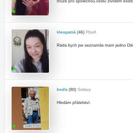
může pro společnou.cestu životem existu
kleopatrá
(46)
Plzeň
Ráda bych jse seznamila mam jedno Ditě 
boďa
(80)
Svitavy
Hledám přátelství.