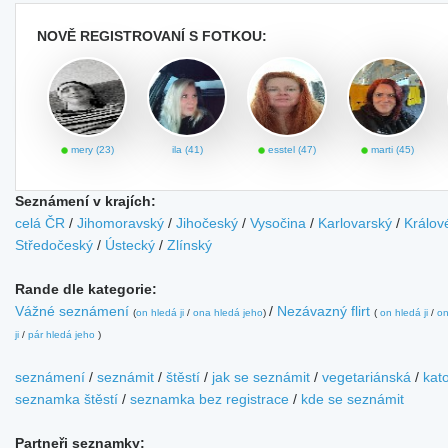
NOVĚ REGISTROVANÍ S FOTKOU:
mery (23)
ila (41)
esstel (47)
marti (45)
Seznámení v krajích:
celá ČR
/
Jihomoravský
/
Jihočeský
/
Vysočina
/
Karlovarský
/
Králov
Středočeský
/
Ústecký
/
Zlínský
Rande dle kategorie:
Vážné seznámení
/
Nezávazný flirt
(
on hledá ji
/
ona hledá jeho
)
(
on hledá ji
/
on
ji
/
pár hledá jeho
)
seznámení
/
seznámit
/
štěstí
/
jak se seznámit
/
vegetariánská
/
kato
seznamka štěstí
/
seznamka bez registrace
/
kde se seznámit
Partneři seznamky: