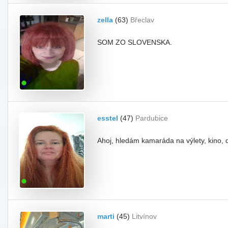
zella
(63)
Břeclav
SOM ZO SLOVENSKA.
esstel
(47)
Pardubice
Ahoj, hledám kamaráda na výlety, kino, d
marti
(45)
Litvínov