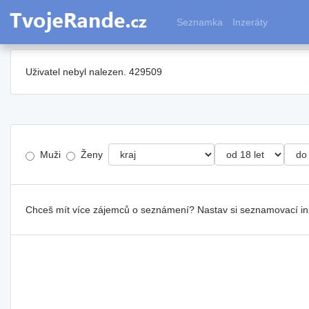
Seznamka
Inzeráty
Uživatel nebyl nalezen. 429509
Muži
Ženy
Chceš mít více zájemců o seznámení? Nastav si seznamovací i