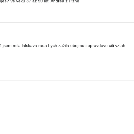
jes? Ve věku 37 až 50 let. Andrea z Plzně
jsem mila lalskava rada bych zažila obejmuti opravdove citi vztah