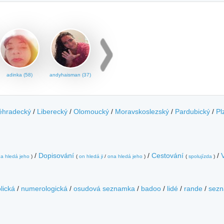
adinka (58)
andyhaisman (37)
éhradecký
/
Liberecký
/
Olomoucký
/
Moravskoslezský
/
Pardubický
/
Pl
/
Dopisování
/
Cestování
/
a hledá jeho
)
(
on hledá ji
/
ona hledá jeho
)
(
spolujízda
)
lická
/
numerologická
/
osudová seznamka
/
badoo
/
lidé
/
rande
/
sezn