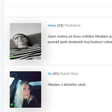
mery
(23)
Pardubice
Jsem mama od dvou rošťáka Hkadam parťá
poznáš jestli dostaneš muj budoucí odva
ila
(41)
Kutná Hora
Hledám z blízkého okolí...