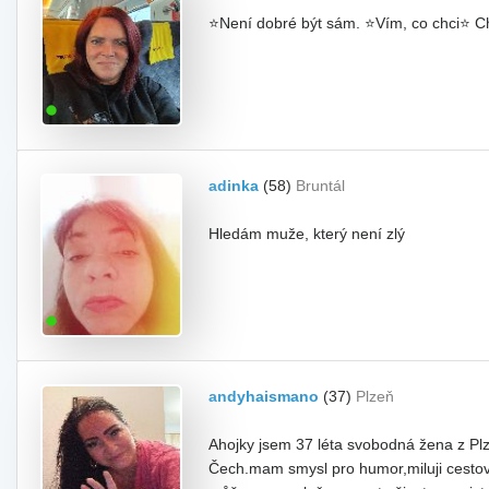
⭐Není dobré být sám. ⭐Vím, co chci⭐ Ch
adinka
(58)
Bruntál
Hledám muže, který není zlý
andyhaismano
(37)
Plzeň
Ahojky jsem 37 léta svobodná žena z P
Čech.mam smysl pro humor,miluji cestov