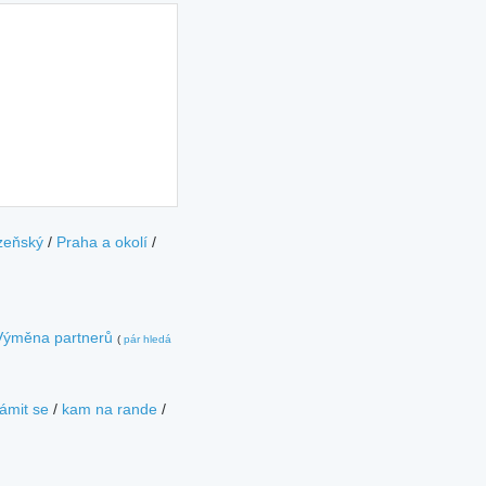
zeňský
/
Praha a okolí
/
Výměna partnerů
(
pár hledá
ámit se
/
kam na rande
/