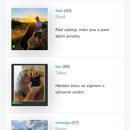
dan
(43)
Plzeň
Rád výletuji, mám psa a jsem
akční povahy.
lev
(69)
Tábor
Hledám ženu se zájmem o
výtvarné umění.
runcajs
(57)
Praha