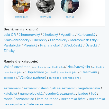
blanka (73)
mery (23)
ila (41)
Seznámení v krajích:
celá ČR
/
Jihomoravský
/
Jihočeský
/
Vysočina
/
Karlovarský
/
Královéhradecký
/
Liberecký
/
Olomoucký
/
Moravskoslezský
/
Pardubický
/
Plzeňský
/
Praha a okolí
/
Středočeský
/
Ústecký
/
Zlínský
Rande dle kategorie:
Vážné seznámení
/
Nezávazný flirt
(
on hledá ji
/
ona hledá jeho
)
(
on hledá ji
/
Dopisování
/
Cestování
/
ona hledá jeho
)
(
on hledá ji
/
ona hledá jeho
)
(
/
Výměna partnerů
spolujízda
)
(
pár hledá ji
/
pár hledá jeho
)
seznámení
/
seznámit
/
štěstí
/
jak se seznámit
/
vegetariánská
/
katolická
/
numerologická
/
osudová seznamka
/
badoo
/
lidé
/
rande
/
seznámit se
/
kam na rande
/
seznamka štěstí
/
seznamka
bez registrace
/
kde se seznámit