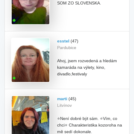
SOM ZO SLOVENSKA.
esstel
(47)
Pardubice
Ahoj, jsem rozvedená a hledám
kamaráda na výlety, kino,
divadlo,festivaly
marti
(45)
Litvínov
⭐Není dobré být sám. ⭐Vím, co
chci⭐ Charakteristika kozoroha na
mě sedí dokonale.