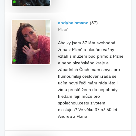
andyhaismano
(37)
Plzeň
Ahojky jsem 37 léta svobodná
žena z Plzně a hledám vážný
vztah s mužem buď přímo z Plzně
a nebo plzeňského kraje a
západních Čech.mam smysl pro
humor,miluji cestování,ráda se
učím nové řeči mám ráda léto i
zimu prostě žena do nepohody
hledám fajn může pro
společnou.cestu životem
existujes? Ve věku 37 až 50 let.
Andrea z Plzně