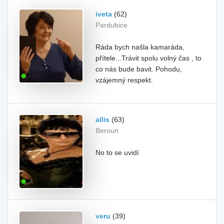
iveta
(62)
Pardubice
Ráda bych našla kamaráda,
přítele...Trávit spolu volný čas , to
co nás bude bavit. Pohodu,
vzájemný respekt.
allis
(63)
Beroun
No to se uvidí
veru
(39)