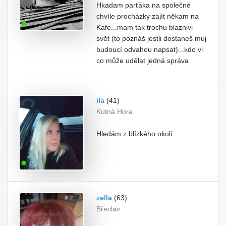
Hkadam parťáka na společné
chvíle procházky zajít někam na
Kafe...mam tak trochu blaznivi
svět (to poznáš jestli dostaneš muj
budoucí odvahou napsat)...kdo vi
co může udělat jedná správa
ila
(41)
Kutná Hora
Hledám z blízkého okolí...
zella
(63)
Břeclav