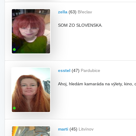
zella
(63)
Břeclav
SOM ZO SLOVENSKA.
esstel
(47)
Pardubice
Ahoj, hledám kamaráda na výlety, kino, d
marti
(45)
Litvínov