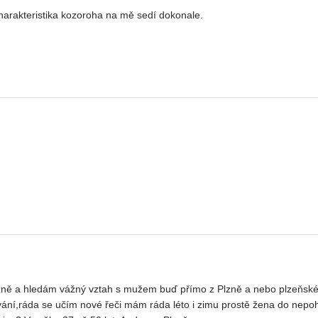
arakteristika kozoroha na mě sedí dokonale.
lzně a hledám vážný vztah s mužem buď přímo z Plzně a nebo plzeňské
ání,ráda se učím nové řeči mám ráda léto i zimu prostě žena do nepo