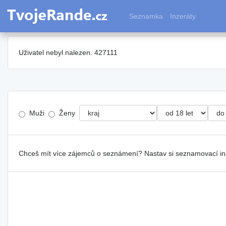
Seznamka
Inzeráty
Uživatel nebyl nalezen. 427111
Muži
Ženy
Chceš mít více zájemců o seznámení? Nastav si seznamovací i