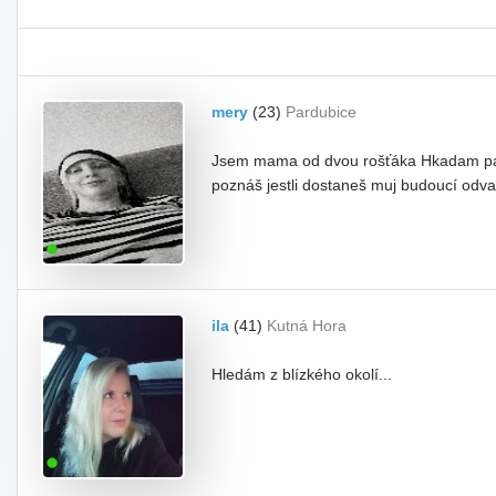
mery
(23)
Pardubice
Jsem mama od dvou rošťáka Hkadam parťá
poznáš jestli dostaneš muj budoucí odva
ila
(41)
Kutná Hora
Hledám z blízkého okolí...