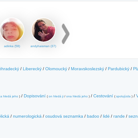
adinka (58)
andyhaisman (37)
éhradecký
/
Liberecký
/
Olomoucký
/
Moravskoslezský
/
Pardubický
/
Pl
/
Dopisování
/
Cestování
/
a hledá jeho
)
(
on hledá ji
/
ona hledá jeho
)
(
spolujízda
)
lická
/
numerologická
/
osudová seznamka
/
badoo
/
lidé
/
rande
/
sezn