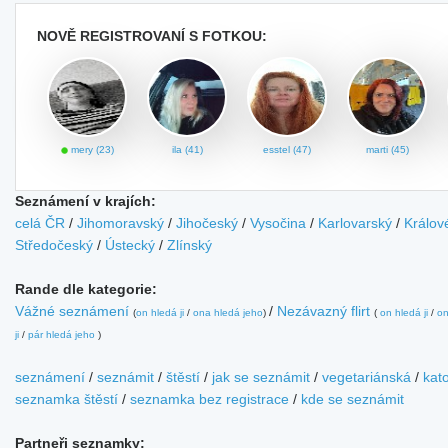
NOVĚ REGISTROVANÍ S FOTKOU:
mery (23)
ila (41)
esstel (47)
marti (45)
Seznámení v krajích:
celá ČR
/
Jihomoravský
/
Jihočeský
/
Vysočina
/
Karlovarský
/
Králov
Středočeský
/
Ústecký
/
Zlínský
Rande dle kategorie:
Vážné seznámení
/
Nezávazný flirt
(
on hledá ji
/
ona hledá jeho
)
(
on hledá ji
/
on
ji
/
pár hledá jeho
)
seznámení
/
seznámit
/
štěstí
/
jak se seznámit
/
vegetariánská
/
kato
seznamka štěstí
/
seznamka bez registrace
/
kde se seznámit
Partneři seznamky: