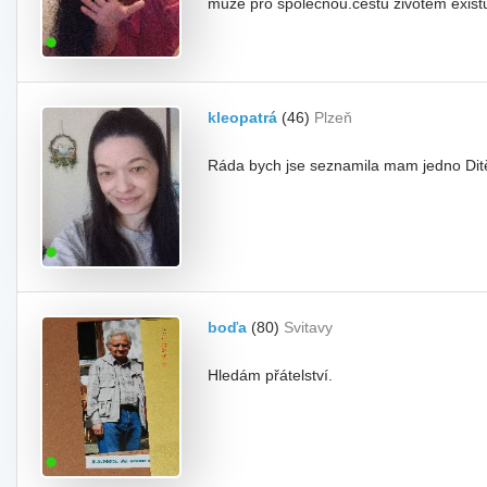
může pro společnou.cestu životem existu
kleopatrá
(46)
Plzeň
Ráda bych jse seznamila mam jedno Ditě 
boďa
(80)
Svitavy
Hledám přátelství.