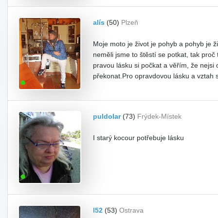
alís
(50)
Plzeň
Moje moto je život je pohyb a pohyb je ži
neměli jsme to štěstí se potkat, tak proč
pravou lásku si počkat a věřím, že nejsi
překonat.Pro opravdovou lásku a vztah 
puldolar
(73)
Frýdek-Místek
I starý kocour potřebuje lásku
l52
(53)
Ostrava