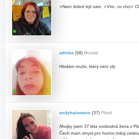
⭐Není dobré být sám. ⭐Vím, co chci⭐ Ch
adinka
(58)
Bruntál
Hledám muže, který není zlý
andyhaismano
(37)
Plzeň
Ahojky jsem 37 léta svobodná žena z P
Čech.mam smysl pro humor,miluji cestov