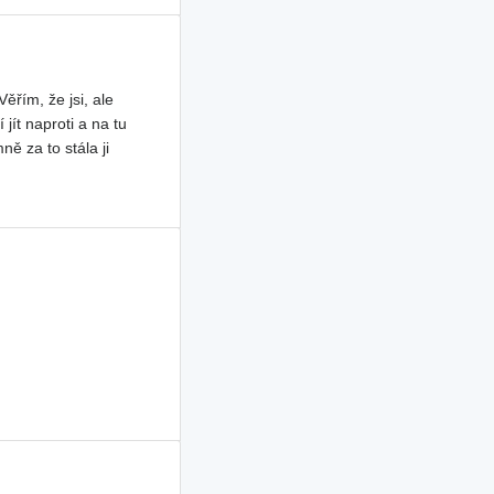
ěřím, že jsi, ale
jít naproti a na tu
ě za to stála ji