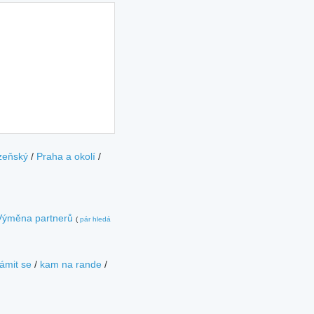
zeňský
/
Praha a okolí
/
Výměna partnerů
(
pár hledá
ámit se
/
kam na rande
/