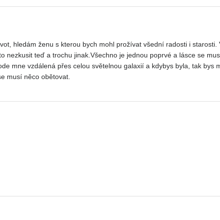
vot, hledám ženu s kterou bych mohl prožívat všední radosti i starosti. V
 to nezkusit teď a trochu jinak.Všechno je jednou poprvé a lásce se musí 
 ode mne vzdálená přes celou světelnou galaxií a kdybys byla, tak bys mn
se musí něco obětovat.