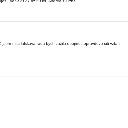
jes? Ve věku 37 až 50 let. Andrea z Plzně
jsem mila lalskava rada bych zažila obejmuti opravdove citi vztah