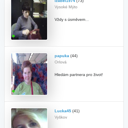
Izabel1974
(73)
Vysoké Mýto
Vždy s úsměvem...
papuka
(44)
Orlová
Hledám partnera pro život!
Lucka45
(41)
Vyškov