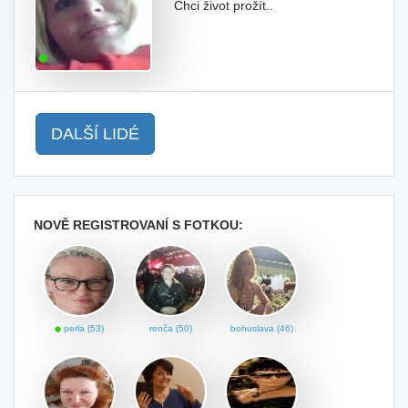
Chci život prožít..
DALŠÍ LIDÉ
NOVĚ REGISTROVANÍ S FOTKOU:
perla (53)
renča (50)
bohuslava (46)