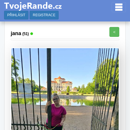
PŘIHLÁSIT
REGISTRACE
<
jana
(51)