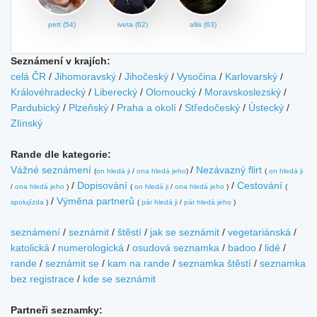
pett (54)
iveta (62)
allis (63)
Seznámení v krajích:
celá ČR
/
Jihomoravský
/
Jihočeský
/
Vysočina
/
Karlovarský
/
Královéhradecký
/
Liberecký
/
Olomoucký
/
Moravskoslezský
/
Pardubický
/
Plzeňský
/
Praha a okolí
/
Středočeský
/
Ústecký
/
Zlínský
Rande dle kategorie:
Vážné seznámení
/
Nezávazný flirt
(
on hledá ji
/
ona hledá jeho
)
(
on hledá ji
/
Dopisování
/
Cestování
/
ona hledá jeho
)
(
on hledá ji
/
ona hledá jeho
)
(
/
Výměna partnerů
spolujízda
)
(
pár hledá ji
/
pár hledá jeho
)
seznámení
/
seznámit
/
štěstí
/
jak se seznámit
/
vegetariánská
/
katolická
/
numerologická
/
osudová seznamka
/
badoo
/
lidé
/
rande
/
seznámit se
/
kam na rande
/
seznamka štěstí
/
seznamka
bez registrace
/
kde se seznámit
Partneři seznamky: