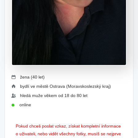
žena (40 let)
bydlí ve městě Ostrava (Moravskoslezský kraj)
hledá muže věkem od 18 do 80 let
online
Pokud chceš poslat vzkaz, získat kompletní informace
o uživateli, nebo vidět všechny fotky, musíš se nejprve