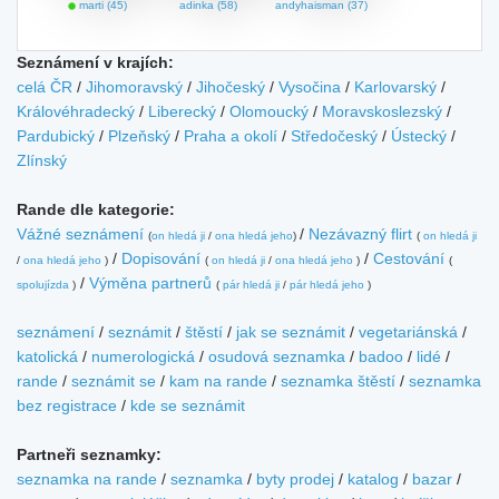
marti (45)
adinka (58)
andyhaisman (37)
Seznámení v krajích:
celá ČR
/
Jihomoravský
/
Jihočeský
/
Vysočina
/
Karlovarský
/
Královéhradecký
/
Liberecký
/
Olomoucký
/
Moravskoslezský
/
Pardubický
/
Plzeňský
/
Praha a okolí
/
Středočeský
/
Ústecký
/
Zlínský
Rande dle kategorie:
Vážné seznámení
/
Nezávazný flirt
(
on hledá ji
/
ona hledá jeho
)
(
on hledá ji
/
Dopisování
/
Cestování
/
ona hledá jeho
)
(
on hledá ji
/
ona hledá jeho
)
(
/
Výměna partnerů
spolujízda
)
(
pár hledá ji
/
pár hledá jeho
)
seznámení
/
seznámit
/
štěstí
/
jak se seznámit
/
vegetariánská
/
katolická
/
numerologická
/
osudová seznamka
/
badoo
/
lidé
/
rande
/
seznámit se
/
kam na rande
/
seznamka štěstí
/
seznamka
bez registrace
/
kde se seznámit
Partneři seznamky:
seznamka na rande
/
seznamka
/
byty prodej
/
katalog
/
bazar
/