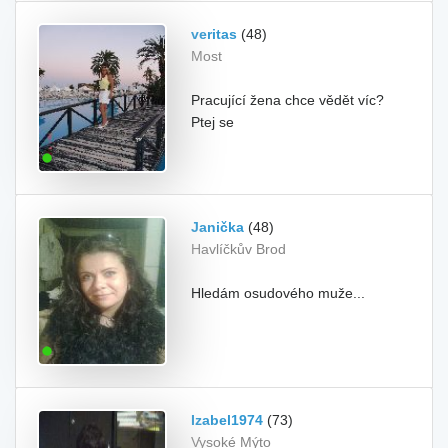
veritas
(48)
Most
Pracující žena chce vědět víc?
Ptej se
Janička
(48)
Havlíčkův Brod
Hledám osudového muže...
Izabel1974
(73)
Vysoké Mýto