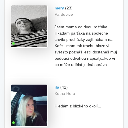
mery
(23)
Pardubice
Jsem mama od dvou rošťáka
Hkadam parťáka na společné
chvíle procházky zajít někam na
Kafe...mam tak trochu blaznivi
svět (to poznáš jestli dostaneš muj
budoucí odvahou napsat)...kdo vi
co může udělat jedná správa
ila
(41)
Kutná Hora
Hledám z blízkého okolí...