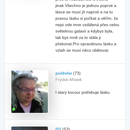
jinak.Všechno je jednou poprvé a
lásce se musí jít naproti a na tu
pravou lásku si počkat a věřím, že
nejsi ode mne vzdálená přes celou
světelnou galaxií a kdybys byla,
tak bys mně za to stála ji
překonat.Pro opravdovou lásku a
vztah se musí něco obětovat.
puldolar
(73)
Frýdek-Místek
I starý kocour potřebuje lásku
l52
(53)