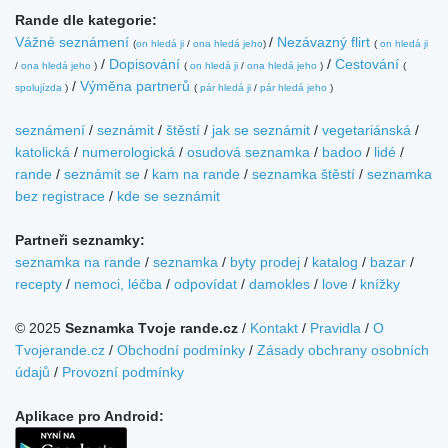
Rande dle kategorie:
Vážné seznámení
/
Nezávazný flirt
(
on hledá ji
/
ona hledá jeho
)
(
on hledá ji
/
Dopisování
/
Cestování
/
ona hledá jeho
)
(
on hledá ji
/
ona hledá jeho
)
(
/
Výměna partnerů
spolujízda
)
(
pár hledá ji
/
pár hledá jeho
)
seznámení
/
seznámit
/
štěstí
/
jak se seznámit
/
vegetariánská
/
katolická
/
numerologická
/
osudová seznamka
/
badoo
/
lidé
/
rande
/
seznámit se
/
kam na rande
/
seznamka štěstí
/
seznamka
bez registrace
/
kde se seznámit
Partneři seznamky:
seznamka na rande
/
seznamka
/
byty prodej
/
katalog
/
bazar
/
recepty
/
nemoci, léčba
/
odpovídat
/
damokles
/
love
/
knížky
© 2025
Seznamka Tvoje rande.cz
/
Kontakt
/
Pravidla
/
O
Tvojerande.cz
/
Obchodní podmínky
/
Zásady obchrany osobních
údajů
/
Provozní podmínky
Aplikace pro Android: