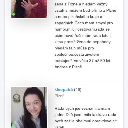
žena z Plzně a hledám vážný
vztah s mužem buď přímo z Plzně
a nebo plzeňského kraje a
západních Čech.mam smysl pro
humor,miluji cestování,ráda se
učím nové řeči mám ráda léto i
zimu prostě žena do nepohody
hledám fajn může pro
společnou.cestu životem
existujes? Ve věku 37 až 50 let.
Andrea z Plzně
kleopatrá
(46)
Plzeň
Ráda bych jse seznamila mam
jedno Ditě jsem mila lalskava rada
bych zažila obejmuti opravdove citi
vztah