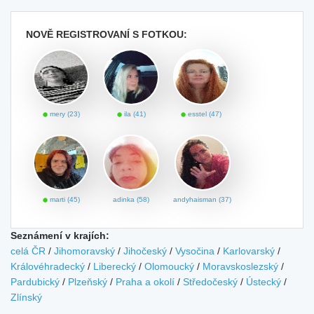
NOVĚ REGISTROVANÍ S FOTKOU:
mery (23)
ila (41)
esstel (47)
marti (45)
adinka (58)
andyhaisman (37)
Seznámení v krajích:
celá ČR
/
Jihomoravský
/
Jihočeský
/
Vysočina
/
Karlovarský
/
Královéhradecký
/
Liberecký
/
Olomoucký
/
Moravskoslezský
/
Pardubický
/
Plzeňský
/
Praha a okolí
/
Středočeský
/
Ústecký
/
Zlínský