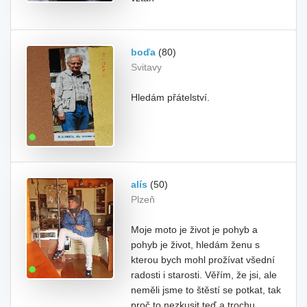
boďa
(80)
Svitavy
Hledám přátelství.
alís
(50)
Plzeň
Moje moto je život je pohyb a
pohyb je život, hledám ženu s
kterou bych mohl prožívat všední
radosti i starosti. Věřím, že jsi, ale
neměli jsme to štěstí se potkat, tak
proč to nezkusit teď a trochu