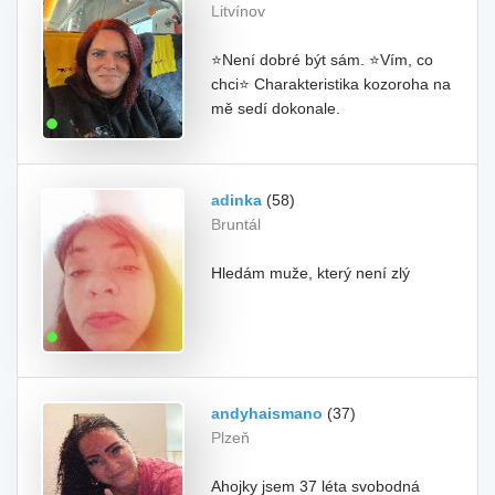
Litvínov
⭐Není dobré být sám. ⭐Vím, co
chci⭐ Charakteristika kozoroha na
mě sedí dokonale.
adinka
(58)
Bruntál
Hledám muže, který není zlý
andyhaismano
(37)
Plzeň
Ahojky jsem 37 léta svobodná