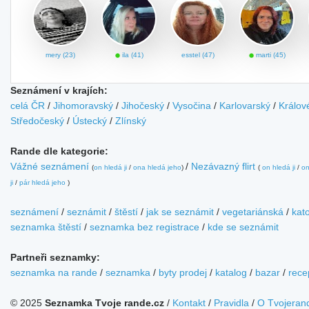
mery (23)
ila (41)
esstel (47)
marti (45)
Seznámení v krajích:
celá ČR
/
Jihomoravský
/
Jihočeský
/
Vysočina
/
Karlovarský
/
Králov
Středočeský
/
Ústecký
/
Zlínský
Rande dle kategorie:
Vážné seznámení
/
Nezávazný flirt
(
on hledá ji
/
ona hledá jeho
)
(
on hledá ji
/
on
ji
/
pár hledá jeho
)
seznámení
/
seznámit
/
štěstí
/
jak se seznámit
/
vegetariánská
/
kato
seznamka štěstí
/
seznamka bez registrace
/
kde se seznámit
Partneři seznamky:
seznamka na rande
/
seznamka
/
byty prodej
/
katalog
/
bazar
/
rece
© 2025
Seznamka Tvoje rande.cz
/
Kontakt
/
Pravidla
/
O Tvojeran