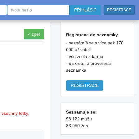
PŘIHLÁSIT
REGISTRACE
< zpět
Registrace do seznamky
- seznámíš se s více než 170
000 uživateli
- vše zcela zdarma
- diskrétní a prověřená
seznamka
REGISTRACE
Seznamuje se:
 všechny fotky,
98 122 mužů
83 950 žen