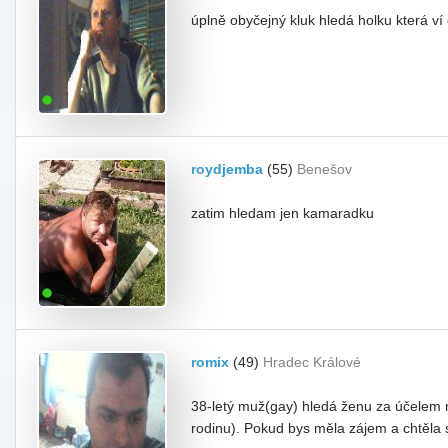
úplně obyčejný kluk hledá holku která ví
roydjemba
(55)
Benešov
zatim hledam jen kamaradku
romix
(49)
Hradec Králové
38-letý muž(gay) hledá ženu za účelem n
rodinu). Pokud bys měla zájem a chtěla 