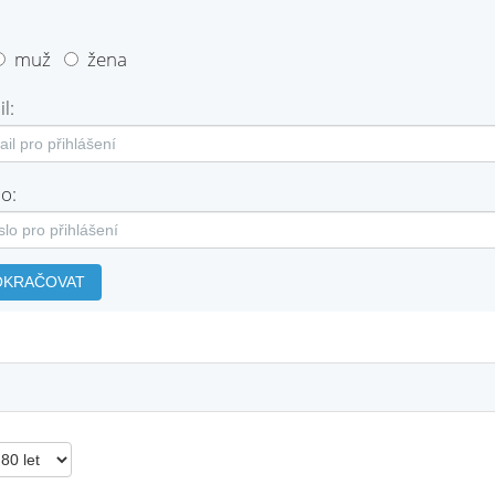
muž
žena
l:
o:
OKRAČOVAT