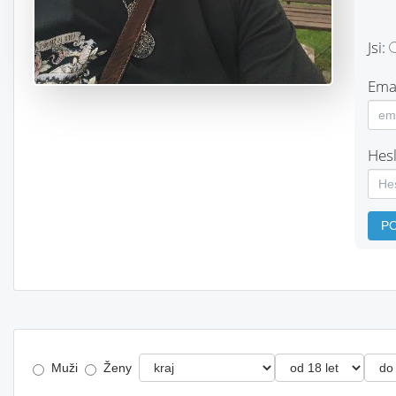
Jsi:
Emai
Hesl
P
Muži
Ženy