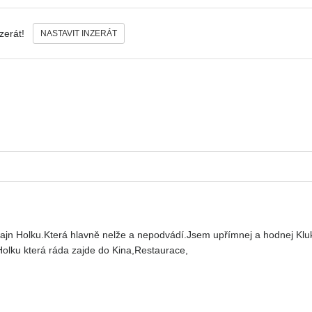
nzerát!
NASTAVIT INZERÁT
fajn Holku.Která hlavně nelže a nepodvádí.Jsem upřímnej a hodnej Kl
lku která ráda zajde do Kina,Restaurace,