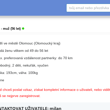
- muž (56 let)
dlí ve městě Olomouc (Olomoucký kraj)
edá ženu věkem od 49 do 56 let
x. preferovaná vzdálenost partnerky: do 70 km
obodný, 2 děti, nekuřák, vyučen
ška: 193cm, váha: 100kg
ne
 chceš poslat vzkaz, získat kompletní informace o uživateli, nebo vidět
 se nejprve zaregistrovat.
TAKTOVAT UŽIVATELE: milan