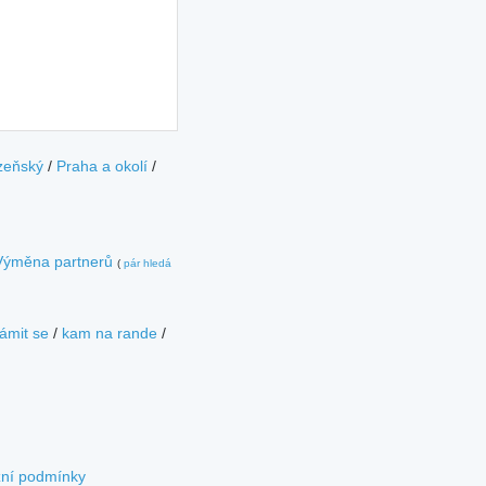
zeňský
/
Praha a okolí
/
Výměna partnerů
(
pár hledá
ámit se
/
kam na rande
/
zní podmínky