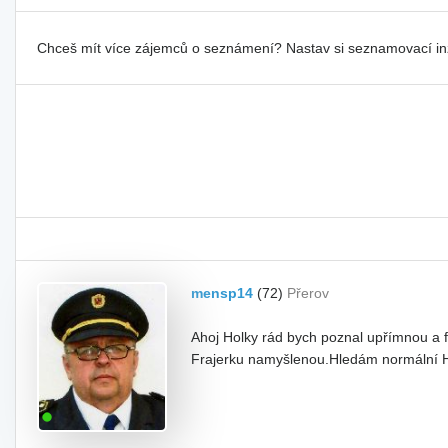
Chceš mít více zájemců o seznámení? Nastav si seznamovací i
mensp14
(72)
Přerov
Ahoj Holky rád bych poznal upřímnou a 
Frajerku namyšlenou.Hledám normální Ho