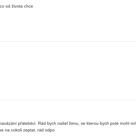
 co od života chce
avázání přátelství. Rád bych našel ženu, se kterou bych poté mohl mít 
se na cokoli zeptat, rád odpo