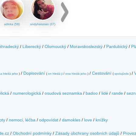
adinka (58)
andyhaisman (37)
éhradecký
/
Liberecký
/
Olomoucký
/
Moravskoslezský
/
Pardubický
/
Pl
/
Dopisování
/
Cestování
/
a hledá jeho
)
(
on hledá ji
/
ona hledá jeho
)
(
spolujízda
)
lická
/
numerologická
/
osudová seznamka
/
badoo
/
lidé
/
rande
/
sezn
pty
/
nemoci, léčba
/
odpovídat
/
damokles
/
love
/
knížky
de.cz
/
Obchodní podmínky
/
Zásady obchrany osobních údajů
/
Provo