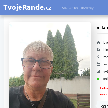
Seznamka
Inzeráty
milan
by
hl
ma
sv
vý
onli
Pokud
musíš
KON