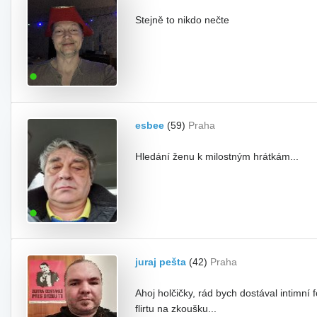
Stejně to nikdo nečte
esbee
(59)
Praha
Hledání ženu k milostným hrátkám...
juraj pešta
(42)
Praha
Ahoj holčičky, rád bych dostával intim
flirtu na zkoušku...