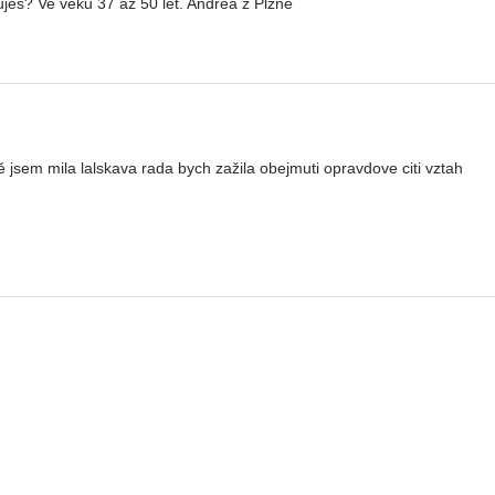
jes? Ve věku 37 až 50 let. Andrea z Plzně
jsem mila lalskava rada bych zažila obejmuti opravdove citi vztah