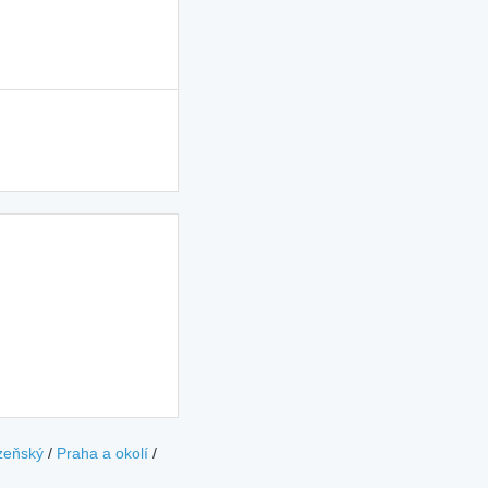
zeňský
/
Praha a okolí
/