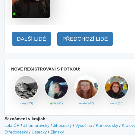
DALŠÍ LIDÉ
PŘEDCHOZÍ LIDÉ
NOVĚ REGISTROVANÍ S FOTKOU:
mery (23)
ila (41)
esstel (47)
marti (45)
Seznámení v krajích:
celá ČR
/
Jihomoravský
/
Jihočeský
/
Vysočina
/
Karlovarský
/
Králov
Středočeský
/
Ústecký
/
Zlínský