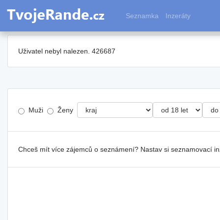
Seznamka
Inzeráty
Uživatel nebyl nalezen. 426687
Muži
Ženy
Chceš mít více zájemců o seznámení? Nastav si seznamovací i