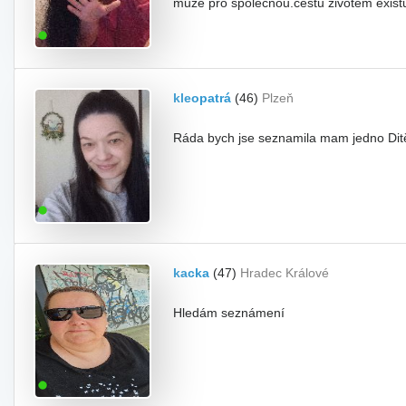
může pro společnou.cestu životem existu
kleopatrá
(46)
Plzeň
Ráda bych jse seznamila mam jedno Ditě 
kacka
(47)
Hradec Králové
Hledám seznámení