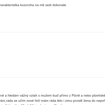
arakteristika kozoroha na mě sedí dokonale.
lzně a hledám vážný vztah s mužem buď přímo z Plzně a nebo plzeňské
ání,ráda se učím nové řeči mám ráda léto i zimu prostě žena do nepo