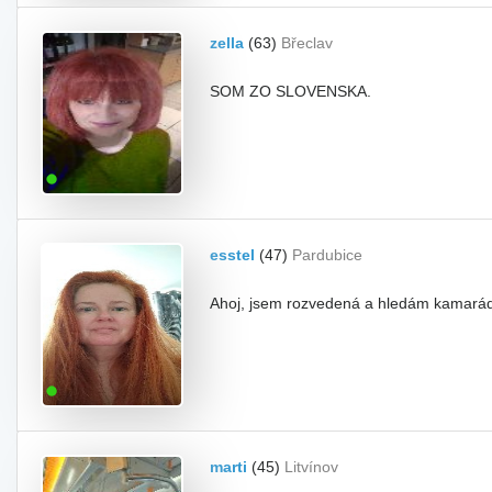
zella
(63)
Břeclav
SOM ZO SLOVENSKA.
esstel
(47)
Pardubice
Ahoj, jsem rozvedená a hledám kamaráda n
marti
(45)
Litvínov