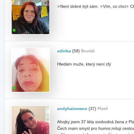
⭐Není dobré být sám. ⭐Vím, co chci⭐ Ch
adinka
(58)
Bruntál
Hledám muže, který není zlý
andyhaismano
(37)
Plzeň
Ahojky jsem 37 léta svobodná žena z P
Čech.mam smysl pro humor,miluji cestov