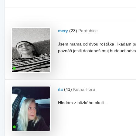
mery
(23)
Pardubice
Jsem mama od dvou rošťáka Hkadam parťá
poznáš jestli dostaneš muj budoucí odva
ila
(41)
Kutná Hora
Hledám z blízkého okolí...