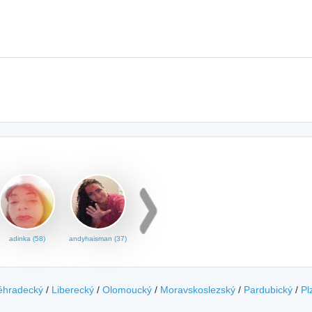
adinka (58)
andyhaisman (37)
éhradecký
/
Liberecký
/
Olomoucký
/
Moravskoslezský
/
Pardubický
/
Pl