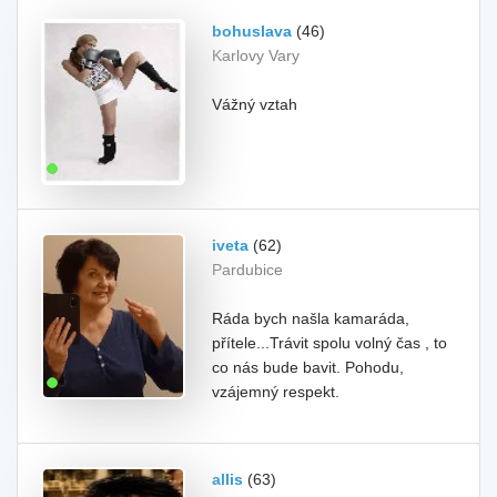
bohuslava
(46)
Karlovy Vary
Vážný vztah
iveta
(62)
Pardubice
Ráda bych našla kamaráda,
přítele...Trávit spolu volný čas , to
co nás bude bavit. Pohodu,
vzájemný respekt.
allis
(63)