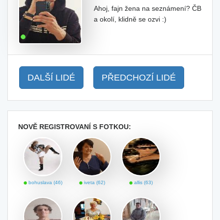
Ahoj, fajn žena na seznámení? ČB
a okolí, klidně se ozvi :)
DALŠÍ LIDÉ
PŘEDCHOZÍ LIDÉ
NOVĚ REGISTROVANÍ S FOTKOU:
bohuslava (46)
iveta (62)
allis (63)