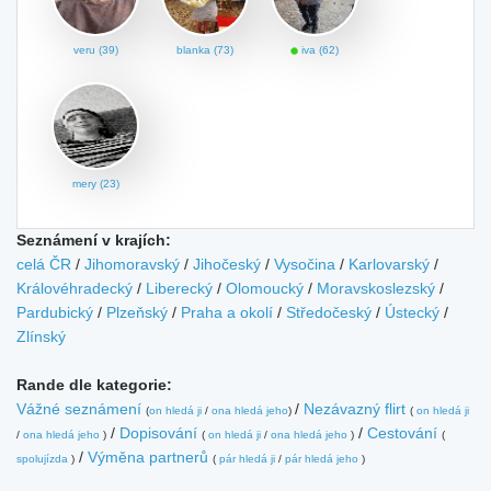
veru (39)
blanka (73)
iva (62)
mery (23)
Seznámení v krajích:
celá ČR
/
Jihomoravský
/
Jihočeský
/
Vysočina
/
Karlovarský
/
Královéhradecký
/
Liberecký
/
Olomoucký
/
Moravskoslezský
/
Pardubický
/
Plzeňský
/
Praha a okolí
/
Středočeský
/
Ústecký
/
Zlínský
Rande dle kategorie:
Vážné seznámení
/
Nezávazný flirt
(
on hledá ji
/
ona hledá jeho
)
(
on hledá ji
/
Dopisování
/
Cestování
/
ona hledá jeho
)
(
on hledá ji
/
ona hledá jeho
)
(
/
Výměna partnerů
spolujízda
)
(
pár hledá ji
/
pár hledá jeho
)