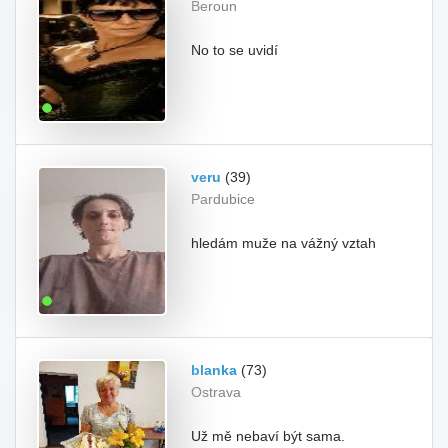
Beroun
No to se uvidí
veru
(39)
Pardubice
hledám muže na vážný vztah
blanka
(73)
Ostrava
Už mě nebaví být sama.