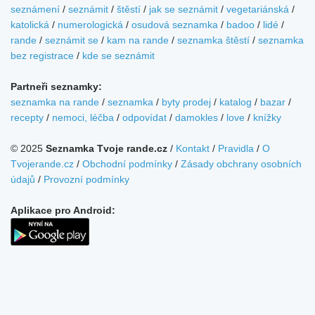
seznámení
/
seznámit
/
štěstí
/
jak se seznámit
/
vegetariánská
/
katolická
/
numerologická
/
osudová seznamka
/
badoo
/
lidé
/
rande
/
seznámit se
/
kam na rande
/
seznamka štěstí
/
seznamka
bez registrace
/
kde se seznámit
Partneři seznamky:
seznamka na rande
/
seznamka
/
byty prodej
/
katalog
/
bazar
/
recepty
/
nemoci, léčba
/
odpovídat
/
damokles
/
love
/
knížky
© 2025
Seznamka Tvoje rande.cz
/
Kontakt
/
Pravidla
/
O
Tvojerande.cz
/
Obchodní podmínky
/
Zásady obchrany osobních
údajů
/
Provozní podmínky
Aplikace pro Android: