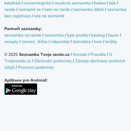
katolická
/
numerologická
/
osudová seznamka
/
badoo
/
lidé
/
rande
/
seznámit se
/
kam na rande
/
seznamka štěstí
/
seznamka
bez registrace
/
kde se seznámit
Partneři seznamky:
seznamka na rande
/
seznamka
/
byty prodej
/
katalog
/
bazar
/
recepty
/
nemoci, léčba
/
odpovídat
/
damokles
/
love
/
knížky
© 2025
Seznamka Tvoje rande.cz
/
Kontakt
/
Pravidla
/
O
Tvojerande.cz
/
Obchodní podmínky
/
Zásady obchrany osobních
údajů
/
Provozní podmínky
Aplikace pro Android:
...