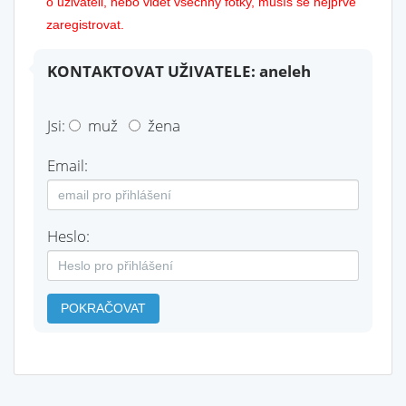
o uživateli, nebo vidět všechny fotky, musíš se nejprve
zaregistrovat.
KONTAKTOVAT UŽIVATELE: aneleh
Jsi:
muž
žena
Email:
Heslo:
POKRAČOVAT