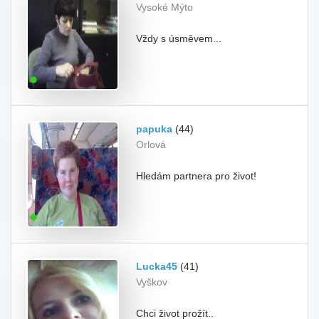
Vysoké Mýto
Vždy s úsměvem...
papuka
(44)
Orlová
Hledám partnera pro život!
Lucka45
(41)
Vyškov
Chci život prožít..