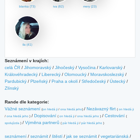
blanka (73)
iva (62)
mery (23)
ila (41)
Seznámení v krajích:
celá ČR
/
Jihomoravský
/
Jihočeský
/
Vysočina
/
Karlovarský
/
Královéhradecký
/
Liberecký
/
Olomoucký
/
Moravskoslezský
/
Pardubický
/
Plzeňský
/
Praha a okolí
/
Středočeský
/
Ústecký
/
Zlínský
Rande dle kategorie:
Vážné seznámení
/
Nezávazný flirt
(
on hledá ji
/
ona hledá jeho
)
(
on hledá ji
/
Dopisování
/
Cestování
/
ona hledá jeho
)
(
on hledá ji
/
ona hledá jeho
)
(
/
Výměna partnerů
spolujízda
)
(
pár hledá ji
/
pár hledá jeho
)
seznámení
/
seznámit
/
štěstí
/
jak se seznámit
/
vegetariánská
/