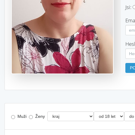
Jsi:
Emai
Hesl
P
Muži
Ženy