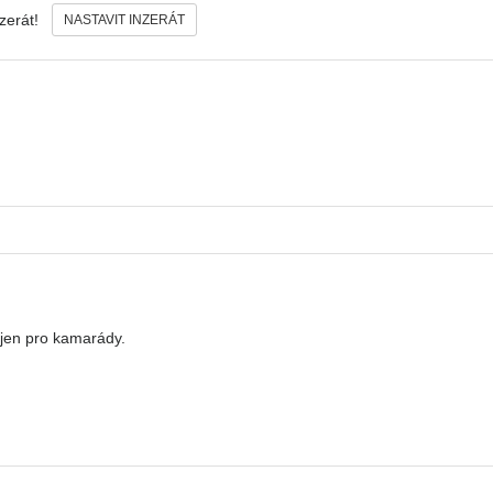
nzerát!
NASTAVIT INZERÁT
 jen pro kamarády.