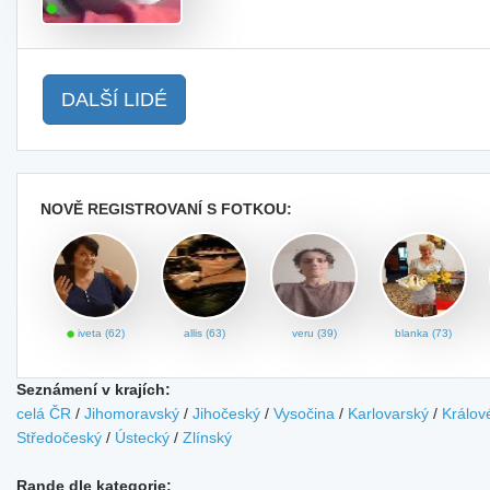
DALŠÍ LIDÉ
NOVĚ REGISTROVANÍ S FOTKOU:
iveta (62)
allis (63)
veru (39)
blanka (73)
Seznámení v krajích:
celá ČR
/
Jihomoravský
/
Jihočeský
/
Vysočina
/
Karlovarský
/
Králov
Středočeský
/
Ústecký
/
Zlínský
Rande dle kategorie: