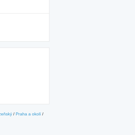
zeňský
/
Praha a okolí
/