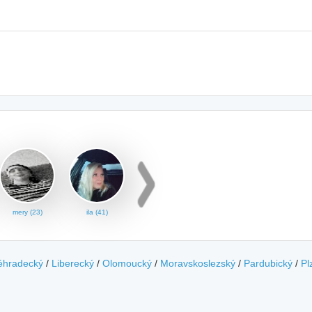
mery (23)
ila (41)
éhradecký
/
Liberecký
/
Olomoucký
/
Moravskoslezský
/
Pardubický
/
Pl