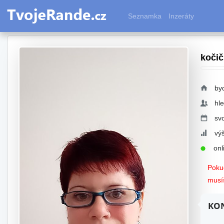
Seznamka
Inzeráty
koči
by
hl
sv
vý
onli
Pokud
musíš
KON