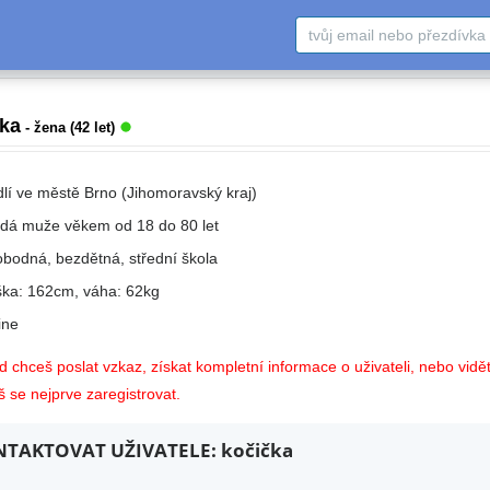
čka
- žena (42 let)
dlí ve městě Brno (Jihomoravský kraj)
edá muže věkem od 18 do 80 let
obodná, bezdětná, střední škola
ška: 162cm, váha: 62kg
ne
 chceš poslat vzkaz, získat kompletní informace o uživateli, nebo vidět
 se nejprve zaregistrovat.
TAKTOVAT UŽIVATELE: kočička