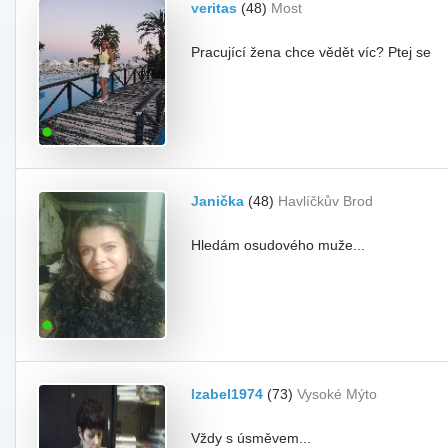
veritas
(48)
Most
Pracující žena chce vědět víc? Ptej se
Janička
(48)
Havlíčkův Brod
Hledám osudového muže...
Izabel1974
(73)
Vysoké Mýto
Vždy s úsměvem...