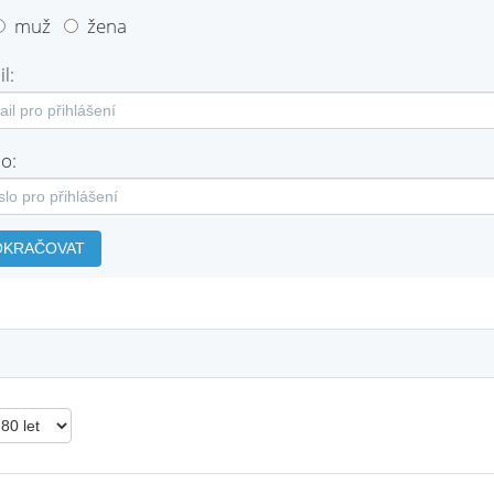
muž
žena
l:
o:
OKRAČOVAT