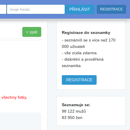
PŘIHLÁSIT
REGISTRACE
< zpět
Registrace do seznamky
- seznámíš se s více než 170
000 uživateli
- vše zcela zdarma
- diskrétní a prověřená
seznamka
REGISTRACE
 všechny fotky,
Seznamuje se:
98 122 mužů
83 950 žen