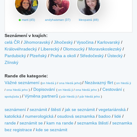
marti (45)
andyhaisman (37)
kleopatrá (46)
Seznámení v krajích:
celá ČR
/
Jihomoravský
/
Jihočeský
/
Vysočina
/
Karlovarský
/
Královéhradecký
/
Liberecký
/
Olomoucký
/
Moravskoslezský
/
Pardubický
/
Plzeňský
/
Praha a okolí
/
Středočeský
/
Ústecký
/
Zlínský
Rande dle kategorie:
Vážné seznámení
/
Nezávazný flirt
(
on hledá ji
/
ona hledá jeho
)
(
on hledá ji
/
Dopisování
/
Cestování
/
ona hledá jeho
)
(
on hledá ji
/
ona hledá jeho
)
(
/
Výměna partnerů
spolujízda
)
(
pár hledá ji
/
pár hledá jeho
)
seznámení
/
seznámit
/
štěstí
/
jak se seznámit
/
vegetariánská
/
katolická
/
numerologická
/
osudová seznamka
/
badoo
/
lidé
/
rande
/
seznámit se
/
kam na rande
/
seznamka štěstí
/
seznamka
bez registrace
/
kde se seznámit