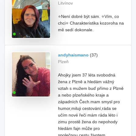
Litvínov
⭐Není dobré být sám. ⭐Vím, co
chci⭐ Charakteristika kozoroha na
mě sedí dokonale.
andyhaismano
(37)
Plzeň
Ahojky jsem 37 léta svobodná
žena z Plzně a hledám vážný
vztah s mužem buď přímo z Plzně
a nebo plzeňského kraje a
západních Čech.mam smysl pro
humor,miluji cestování,ráda se
učím nové řeči mám ráda léto i
zimu prostě žena do nepohody
hledám fajn může pro
společnou.cestu životem