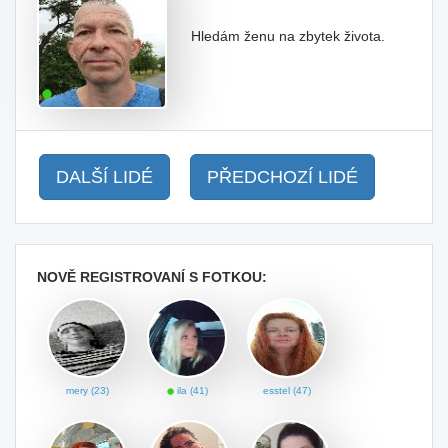
Hledám ženu na zbytek života.
DALŠÍ LIDÉ
PŘEDCHOZÍ LIDÉ
NOVĚ REGISTROVANÍ S FOTKOU:
mery (23)
ila (41)
esstel (47)