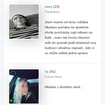
mery
(23)
Pardubice
Jsem mama od dvou rošťáka
Hkadam parťáka na společné
chvíle procházky zajít někam na
Kafe...mam tak trochu blaznivi
svět (to poznáš jestli dostaneš muj
budoucí odvahou napsat)...kdo vi
co může udělat jedná správa
ila
(41)
Kutná Hora
Hledám z blízkého okolí...