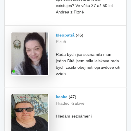
existujes? Ve věku 37 až 50 let.
Andrea z Plzně
kleopatrá
(46)
Plzeň
Ráda bych jse seznamila mam
jedno Ditě jsem mila lalskava rada
bych zažila obejmuti opravdove citi
vztah
kacka
(47)
Hradec Králové
Hledám seznámení