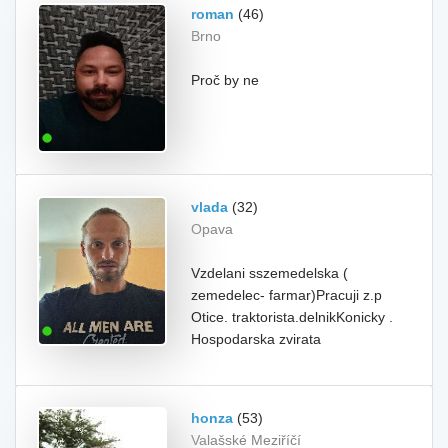
roman
(46)
Brno
Proč by ne
vlada
(32)
Opava
Vzdelani sszemedelska (
zemedelec- farmar)Pracuji z.p
Otice. traktorista.delnikKonicky .
Hospodarska zvirata
honza
(53)
Valašské Meziříčí