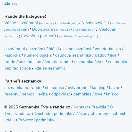
Zlínský
Rande dle kategorie:
Vážné seznámení
/
Nezávazný flirt
(
on hledá ji
/
ona hledá jeho
)
(
on hledá ji
/
Dopisování
/
Cestování
/
ona hledá jeho
)
(
on hledá ji
/
ona hledá jeho
)
(
/
Výměna partnerů
spolujízda
)
(
pár hledá ji
/
pár hledá jeho
)
seznámení
/
seznámit
/
štěstí
/
jak se seznámit
/
vegetariánská
/
katolická
/
numerologická
/
osudová seznamka
/
badoo
/
lidé
/
rande
/
seznámit se
/
kam na rande
/
seznamka štěstí
/
seznamka
bez registrace
/
kde se seznámit
Partneři seznamky:
seznamka na rande
/
seznamka
/
byty prodej
/
katalog
/
bazar
/
recepty
/
nemoci, léčba
/
odpovídat
/
damokles
/
love
/
knížky
© 2025
Seznamka Tvoje rande.cz
/
Kontakt
/
Pravidla
/
O
Tvojerande.cz
/
Obchodní podmínky
/
Zásady obchrany osobních
údajů
/
Provozní podmínky