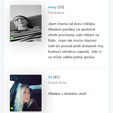
mery
(23)
Pardubice
Jsem mama od dvou rošťáka
Hkadam parťáka na společné
chvíle procházky zajít někam na
Kafe...mam tak trochu blaznivi
svět (to poznáš jestli dostaneš muj
budoucí odvahou napsat)...kdo vi
co může udělat jedná správa
ila
(41)
Kutná Hora
Hledám z blízkého okolí...