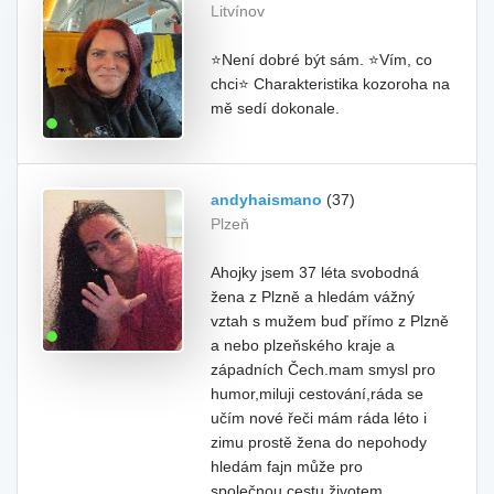
Litvínov
⭐Není dobré být sám. ⭐Vím, co
chci⭐ Charakteristika kozoroha na
mě sedí dokonale.
andyhaismano
(37)
Plzeň
Ahojky jsem 37 léta svobodná
žena z Plzně a hledám vážný
vztah s mužem buď přímo z Plzně
a nebo plzeňského kraje a
západních Čech.mam smysl pro
humor,miluji cestování,ráda se
učím nové řeči mám ráda léto i
zimu prostě žena do nepohody
hledám fajn může pro
společnou.cestu životem