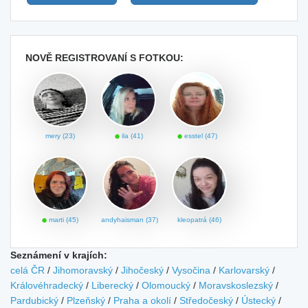
NOVĚ REGISTROVANÍ S FOTKOU:
mery (23)
ila (41)
esstel (47)
marti (45)
andyhaisman (37)
kleopatrá (46)
Seznámení v krajích:
celá ČR
/
Jihomoravský
/
Jihočeský
/
Vysočina
/
Karlovarský
/
Královéhradecký
/
Liberecký
/
Olomoucký
/
Moravskoslezský
/
Pardubický
/
Plzeňský
/
Praha a okolí
/
Středočeský
/
Ústecký
/