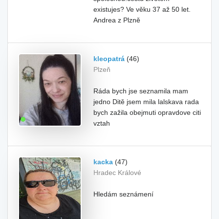
existujes? Ve věku 37 až 50 let.
Andrea z Plzně
kleopatrá
(46)
Plzeň
Ráda bych jse seznamila mam
jedno Ditě jsem mila lalskava rada
bych zažila obejmuti opravdove citi
vztah
kacka
(47)
Hradec Králové
Hledám seznámení