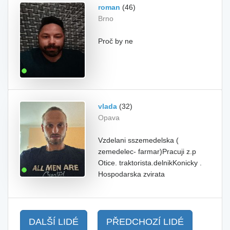
roman
(46)
Brno
Proč by ne
vlada
(32)
Opava
Vzdelani sszemedelska (
zemedelec- farmar)Pracuji z.p
Otice. traktorista.delnikKonicky .
Hospodarska zvirata
DALŠÍ LIDÉ
PŘEDCHOZÍ LIDÉ