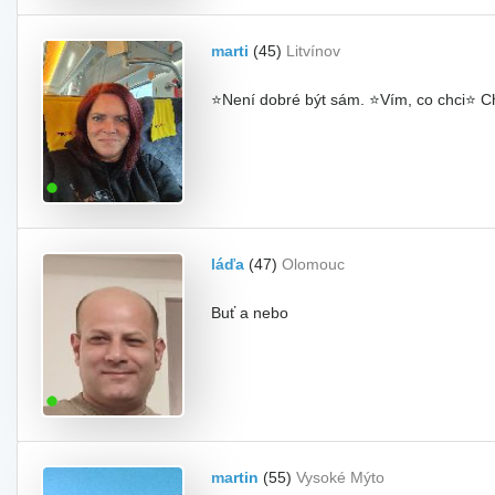
marti
(45)
Litvínov
⭐Není dobré být sám. ⭐Vím, co chci⭐ Ch
láďa
(47)
Olomouc
Buť a nebo
martin
(55)
Vysoké Mýto