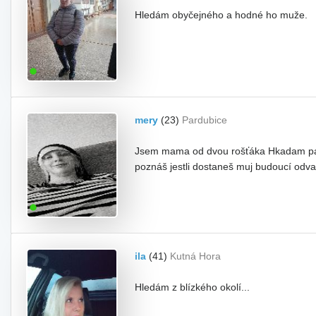
Hledám obyčejného a hodné ho muže.
mery
(23)
Pardubice
Jsem mama od dvou rošťáka Hkadam parťá
poznáš jestli dostaneš muj budoucí odva
ila
(41)
Kutná Hora
Hledám z blízkého okolí...