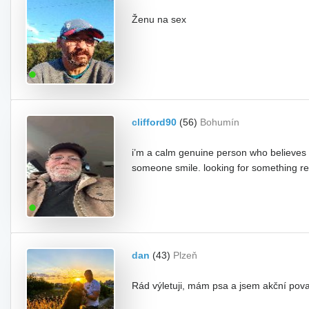
Ženu na sex
clifford90
(56)
Bohumín
i’m a calm genuine person who believes 
someone smile. looking for something re
dan
(43)
Plzeň
Rád výletuji, mám psa a jsem akční pov