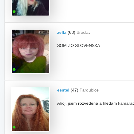
zella
(63)
Břeclav
SOM ZO SLOVENSKA.
esstel
(47)
Pardubice
Ahoj, jsem rozvedená a hledám kamaráda n