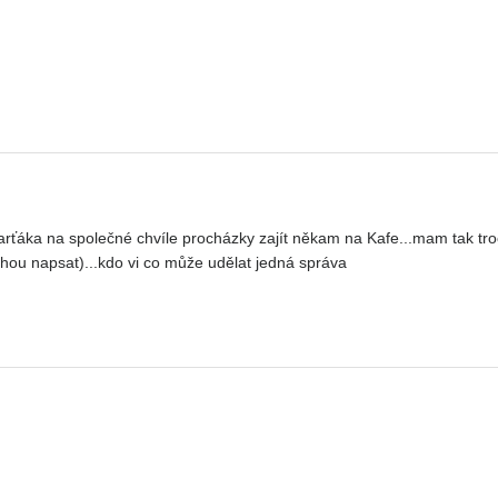
ka na společné chvíle procházky zajít někam na Kafe...mam tak troch
hou napsat)...kdo vi co může udělat jedná správa