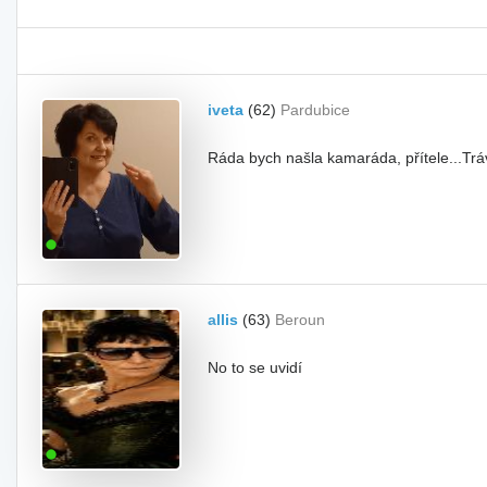
iveta
(62)
Pardubice
Ráda bych našla kamaráda, přítele...Tráv
allis
(63)
Beroun
No to se uvidí