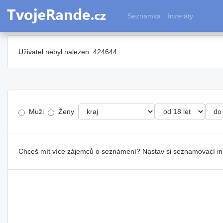
Seznamka
Inzeráty
Uživatel nebyl nalezen. 424644
Muži
Ženy
Chceš mít více zájemců o seznámení? Nastav si seznamovací i