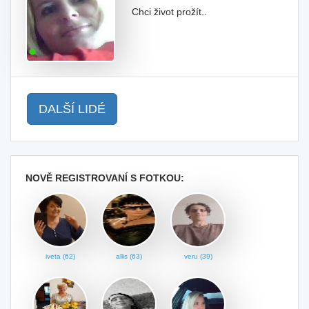
Chci život prožít..
DALŠÍ LIDÉ
NOVĚ REGISTROVANÍ S FOTKOU:
iveta (62)
allis (63)
veru (39)