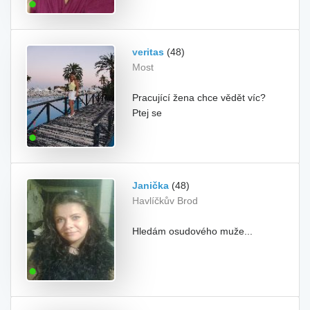
veritas
(48)
Most
Pracující žena chce vědět víc?
Ptej se
Janička
(48)
Havlíčkův Brod
Hledám osudového muže...