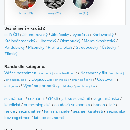
blanka (73)
mery (23)
ila (41)
Seznámení v krajích:
celá ČR
/
Jihomoravský
/
Jihočeský
/
Vysočina
/
Karlovarský
/
Královéhradecký
/
Liberecký
/
Olomoucký
/
Moravskoslezský
/
Pardubický
/
Plzeňský
/
Praha a okolí
/
Středočeský
/
Ústecký
/
Zlínský
Rande dle kategorie:
Vážné seznámení
/
Nezávazný flirt
(
on hledá ji
/
ona hledá jeho
)
(
on hledá ji
/
Dopisování
/
Cestování
/
ona hledá jeho
)
(
on hledá ji
/
ona hledá jeho
)
(
/
Výměna partnerů
spolujízda
)
(
pár hledá ji
/
pár hledá jeho
)
seznámení
/
seznámit
/
štěstí
/
jak se seznámit
/
vegetariánská
/
katolická
/
numerologická
/
osudová seznamka
/
badoo
/
lidé
/
rande
/
seznámit se
/
kam na rande
/
seznamka štěstí
/
seznamka
bez registrace
/
kde se seznámit