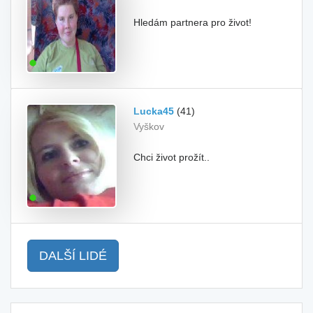
Hledám partnera pro život!
Lucka45
(41)
Vyškov
Chci život prožít..
DALŠÍ LIDÉ