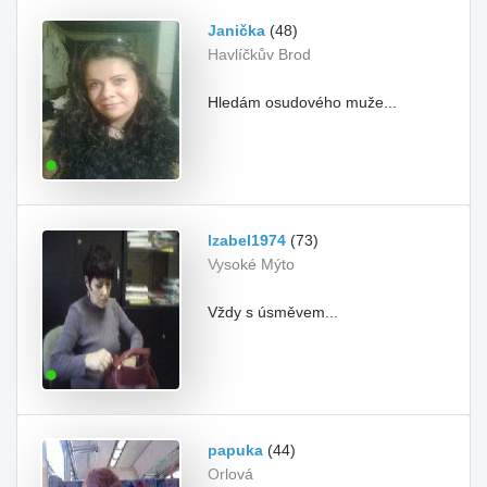
Janička
(48)
Havlíčkův Brod
Hledám osudového muže...
Izabel1974
(73)
Vysoké Mýto
Vždy s úsměvem...
papuka
(44)
Orlová