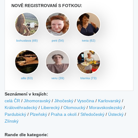
NOVĚ REGISTROVANÍ S FOTKOU:
bohuslava (46)
pett (54)
iveta (62)
allis (63)
veru (39)
blanka (73)
Seznámení v krajích:
celá ČR
/
Jihomoravský
/
Jihočeský
/
Vysočina
/
Karlovarský
/
Královéhradecký
/
Liberecký
/
Olomoucký
/
Moravskoslezský
/
Pardubický
/
Plzeňský
/
Praha a okolí
/
Středočeský
/
Ústecký
/
Zlínský
Rande dle kategorie: