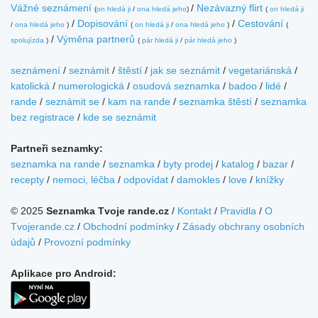
Vážné seznámení
/
Nezávazný flirt
(
on hledá ji
/
ona hledá jeho
)
(
on hledá ji
/
Dopisování
/
Cestování
/
ona hledá jeho
)
(
on hledá ji
/
ona hledá jeho
)
(
/
Výměna partnerů
spolujízda
)
(
pár hledá ji
/
pár hledá jeho
)
seznámení
/
seznámit
/
štěstí
/
jak se seznámit
/
vegetariánská
/
katolická
/
numerologická
/
osudová seznamka
/
badoo
/
lidé
/
rande
/
seznámit se
/
kam na rande
/
seznamka štěstí
/
seznamka
bez registrace
/
kde se seznámit
Partneři seznamky:
seznamka na rande
/
seznamka
/
byty prodej
/
katalog
/
bazar
/
recepty
/
nemoci, léčba
/
odpovídat
/
damokles
/
love
/
knížky
© 2025
Seznamka Tvoje rande.cz
/
Kontakt
/
Pravidla
/
O
Tvojerande.cz
/
Obchodní podmínky
/
Zásady obchrany osobních
údajů
/
Provozní podmínky
Aplikace pro Android: