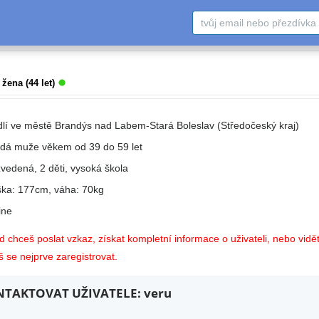
 žena (44 let)
dlí ve městě Brandýs nad Labem-Stará Boleslav (Středočeský kraj)
edá muže věkem od 39 do 59 let
zvedená, 2 děti, vysoká škola
ška: 177cm, váha: 70kg
ne
 chceš poslat vzkaz, získat kompletní informace o uživateli, nebo vidět
 se nejprve zaregistrovat.
TAKTOVAT UŽIVATELE: veru