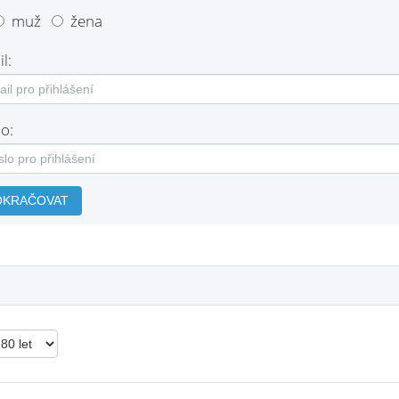
muž
žena
l:
o:
OKRAČOVAT