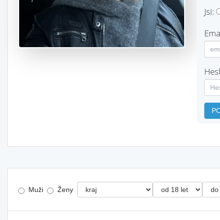
Jsi:
Emai
Hesl
P
Muži
Ženy