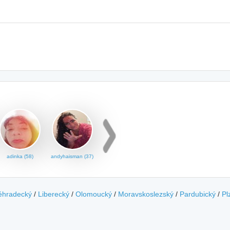
adinka (58)
andyhaisman (37)
éhradecký
/
Liberecký
/
Olomoucký
/
Moravskoslezský
/
Pardubický
/
Pl