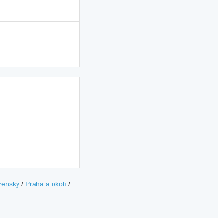
zeňský
/
Praha a okolí
/