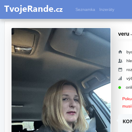
Seznamka
Inzeráty
veru
-
by
hl
ro
vý
onli
Pokud
musíš
KON