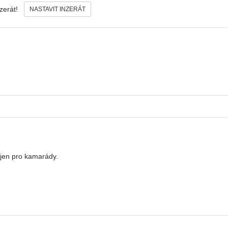
nzerát!
NASTAVIT INZERÁT
 jen pro kamarády.