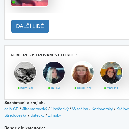
DALŠÍ LIDÉ
NOVĚ REGISTROVANÍ S FOTKOU:
mery (23)
ila (41)
esstel (47)
marti (45)
Seznámení v krajích:
celá ČR
/
Jihomoravský
/
Jihočeský
/
Vysočina
/
Karlovarský
/
Králov
Středočeský
/
Ústecký
/
Zlínský
Rande dle kategorie: