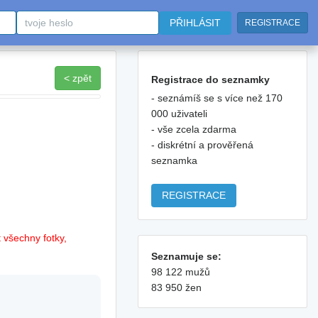
PŘIHLÁSIT
REGISTRACE
< zpět
Registrace do seznamky
- seznámíš se s více než 170
000 uživateli
- vše zcela zdarma
- diskrétní a prověřená
seznamka
REGISTRACE
 všechny fotky,
Seznamuje se:
98 122 mužů
83 950 žen