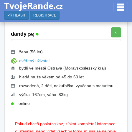
PŘIHLÁSIT
REGISTRACE
<
dandy
(56)
žena (56 let)
ověřený uživatel
bydlí ve městě Ostrava (Moravskoslezský kraj)
hledá muže věkem od 45 do 60 let
rozvedená, 2 děti, nekuřačka, vyučena s maturitou
výška: 167cm, váha: 83kg
online
Pokud chceš poslat vzkaz, získat kompletní informace
o uživateli, nebo vidět všechny fotky, musíš se nejprve