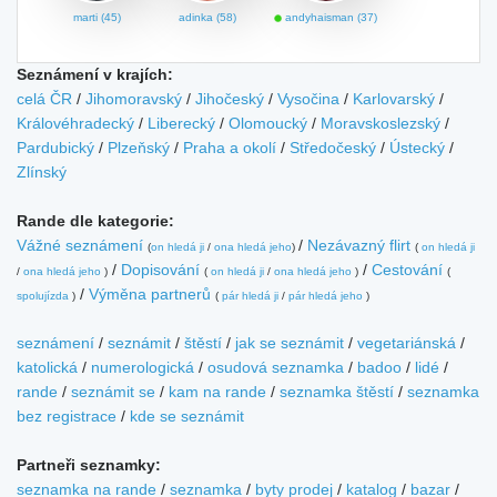
marti (45)
adinka (58)
andyhaisman (37)
Seznámení v krajích:
celá ČR
/
Jihomoravský
/
Jihočeský
/
Vysočina
/
Karlovarský
/
Královéhradecký
/
Liberecký
/
Olomoucký
/
Moravskoslezský
/
Pardubický
/
Plzeňský
/
Praha a okolí
/
Středočeský
/
Ústecký
/
Zlínský
Rande dle kategorie:
Vážné seznámení
/
Nezávazný flirt
(
on hledá ji
/
ona hledá jeho
)
(
on hledá ji
/
Dopisování
/
Cestování
/
ona hledá jeho
)
(
on hledá ji
/
ona hledá jeho
)
(
/
Výměna partnerů
spolujízda
)
(
pár hledá ji
/
pár hledá jeho
)
seznámení
/
seznámit
/
štěstí
/
jak se seznámit
/
vegetariánská
/
katolická
/
numerologická
/
osudová seznamka
/
badoo
/
lidé
/
rande
/
seznámit se
/
kam na rande
/
seznamka štěstí
/
seznamka
bez registrace
/
kde se seznámit
Partneři seznamky:
seznamka na rande
/
seznamka
/
byty prodej
/
katalog
/
bazar
/