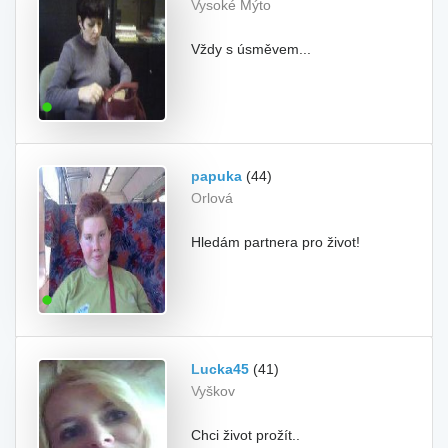
Vysoké Mýto
Vždy s úsměvem...
papuka
(44)
Orlová
Hledám partnera pro život!
Lucka45
(41)
Vyškov
Chci život prožít..