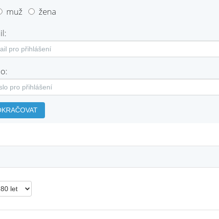
muž
žena
l:
o:
OKRAČOVAT