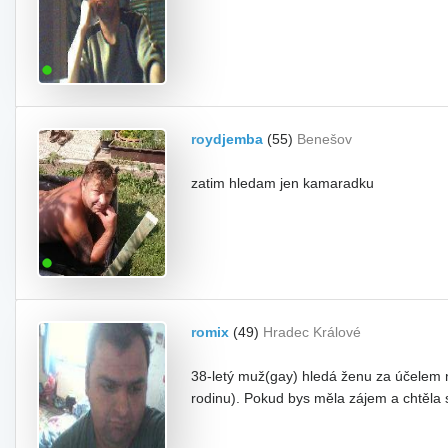
roydjemba
(55)
Benešov
zatim hledam jen kamaradku
romix
(49)
Hradec Králové
38-letý muž(gay) hledá ženu za účelem n
rodinu). Pokud bys měla zájem a chtěla 