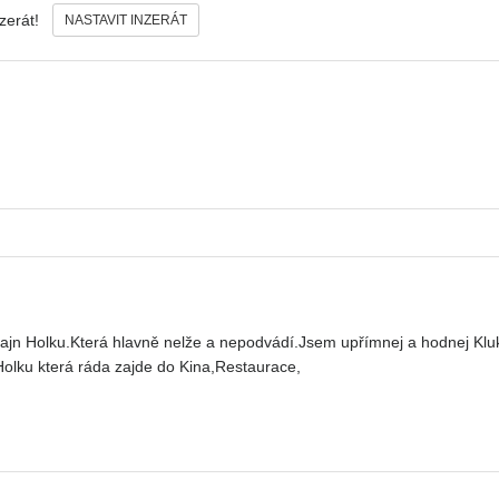
nzerát!
NASTAVIT INZERÁT
fajn Holku.Která hlavně nelže a nepodvádí.Jsem upřímnej a hodnej Kl
lku která ráda zajde do Kina,Restaurace,