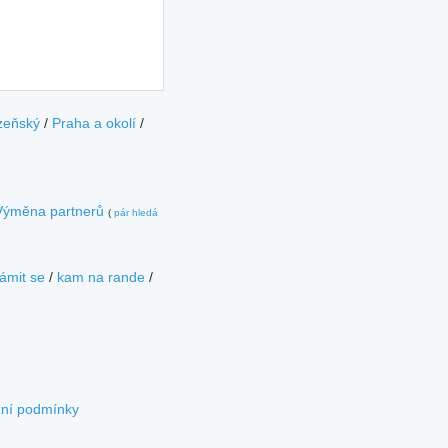
zeňský
/
Praha a okolí
/
Výměna partnerů
(
pár hledá
ámit se
/
kam na rande
/
zní podmínky