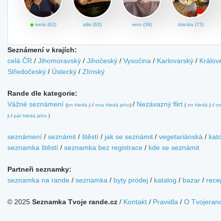
iveta (62)
allis (63)
veru (39)
blanka (73)
Seznámení v krajích:
celá ČR
/
Jihomoravský
/
Jihočeský
/
Vysočina
/
Karlovarský
/
Králov
Středočeský
/
Ústecký
/
Zlínský
Rande dle kategorie:
Vážné seznámení
/
Nezávazný flirt
(
on hledá ji
/
ona hledá jeho
)
(
on hledá ji
/
on
ji
/
pár hledá jeho
)
seznámení
/
seznámit
/
štěstí
/
jak se seznámit
/
vegetariánská
/
kato
seznamka štěstí
/
seznamka bez registrace
/
kde se seznámit
Partneři seznamky:
seznamka na rande
/
seznamka
/
byty prodej
/
katalog
/
bazar
/
rece
© 2025
Seznamka Tvoje rande.cz
/
Kontakt
/
Pravidla
/
O Tvojeran