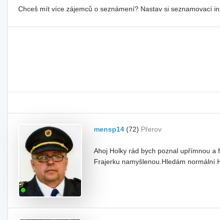
Chceš mít více zájemců o seznámení? Nastav si seznamovací i
mensp14
(72)
Přerov
Ahoj Holky rád bych poznal upřímnou a 
Frajerku namyšlenou.Hledám normální Ho