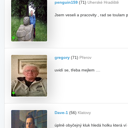
penguin159
(71)
Uherské Hradiště
Jsem veseli a pracovity , rad se toulam
gregory
(71)
Přerov
uvidí se, třeba mejlem ....
Dave-1
(56)
Klatovy
úplně obyčejný kluk hledá holku která ví