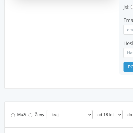
Jsi:
Emai
Hesl
P
Muži
Ženy