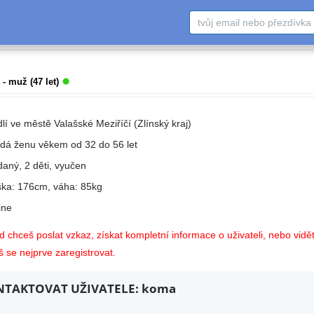
- muž (47 let)
lí ve městě Valašské Meziříčí (Zlínský kraj)
edá ženu věkem od 32 do 56 let
daný, 2 děti, vyučen
ška: 176cm, váha: 85kg
ne
 chceš poslat vzkaz, získat kompletní informace o uživateli, nebo vidět
 se nejprve zaregistrovat.
TAKTOVAT UŽIVATELE: koma