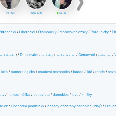
iva (62)
mery (23)
ila (41)
éhradecký
/
Liberecký
/
Olomoucký
/
Moravskoslezský
/
Pardubický
/
Pl
/
Dopisování
/
Cestování
/
a hledá jeho
)
(
on hledá ji
/
ona hledá jeho
)
(
spolujízda
)
lická
/
numerologická
/
osudová seznamka
/
badoo
/
lidé
/
rande
/
sezn
pty
/
nemoci, léčba
/
odpovídat
/
damokles
/
love
/
knížky
de.cz
/
Obchodní podmínky
/
Zásady obchrany osobních údajů
/
Provo