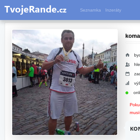
Seznamka
Inzeráty
koma
byd
hl
za
vý
onli
Pokud
musíš
KON