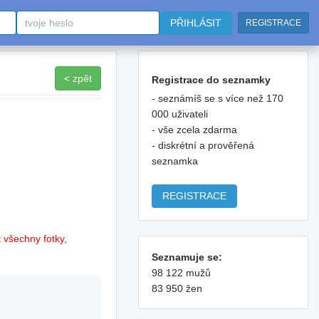
PŘIHLÁSIT
REGISTRACE
< zpět
Registrace do seznamky
- seznámíš se s více než 170
000 uživateli
- vše zcela zdarma
- diskrétní a prověřená
seznamka
REGISTRACE
 všechny fotky,
Seznamuje se:
98 122 mužů
83 950 žen