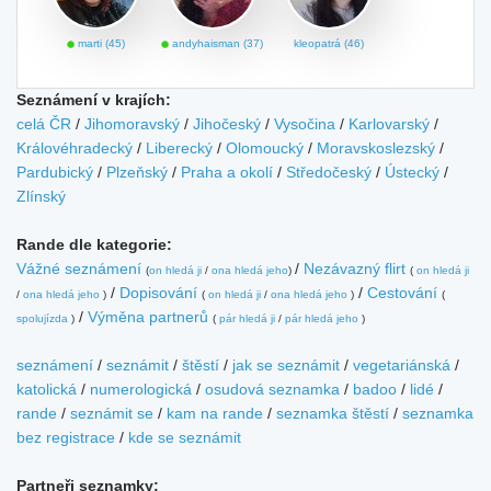
marti (45)
andyhaisman (37)
kleopatrá (46)
Seznámení v krajích:
celá ČR
/
Jihomoravský
/
Jihočeský
/
Vysočina
/
Karlovarský
/
Královéhradecký
/
Liberecký
/
Olomoucký
/
Moravskoslezský
/
Pardubický
/
Plzeňský
/
Praha a okolí
/
Středočeský
/
Ústecký
/
Zlínský
Rande dle kategorie:
Vážné seznámení
/
Nezávazný flirt
(
on hledá ji
/
ona hledá jeho
)
(
on hledá ji
/
Dopisování
/
Cestování
/
ona hledá jeho
)
(
on hledá ji
/
ona hledá jeho
)
(
/
Výměna partnerů
spolujízda
)
(
pár hledá ji
/
pár hledá jeho
)
seznámení
/
seznámit
/
štěstí
/
jak se seznámit
/
vegetariánská
/
katolická
/
numerologická
/
osudová seznamka
/
badoo
/
lidé
/
rande
/
seznámit se
/
kam na rande
/
seznamka štěstí
/
seznamka
bez registrace
/
kde se seznámit
Partneři seznamky: