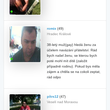
romix
(49)
Hradec Králové
38-letý muž(gay) hledá ženu za
účelem navázání přátelství. Rád
bych našel ženu, se kterou bych
poté mohl mít dítě (založit
případně rodinu). Pokud bys měla
zájem a chtěla se na cokoli zeptat,
rád odpo
pítrs12
(47)
Veselí nad Moravou