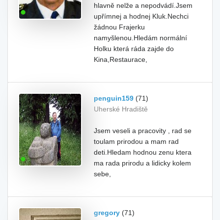
hlavně nelže a nepodvádí.Jsem
upřímnej a hodnej Kluk.Nechci
žádnou Frajerku
namyšlenou.Hledám normální
Holku která ráda zajde do
Kina,Restaurace,
penguin159
(71)
Uherské Hradiště
Jsem veseli a pracovity , rad se
toulam prirodou a mam rad
deti.Hledam hodnou zenu ktera
ma rada prirodu a lidicky kolem
sebe,
gregory
(71)