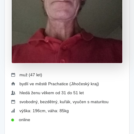
muž (47 let)
bydlí ve městě Prachatice (Jihočeský kraj)
hledá ženu věkem od 31 do 51 let
svobodný, bezdětný, kuřák, vyučen s maturitou
výška: 196cm, váha: 85kg
online