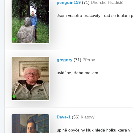
penguin159
(71)
Uherské Hradiště
Jsem veseli a pracovity , rad se toulam
gregory
(71)
Přerov
uvidí se, třeba mejlem ....
Dave-1
(56)
Klatovy
úplně obyčejný kluk hledá holku která ví