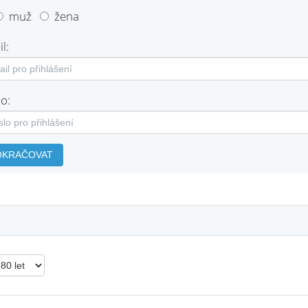
muž
žena
l:
o:
OKRAČOVAT