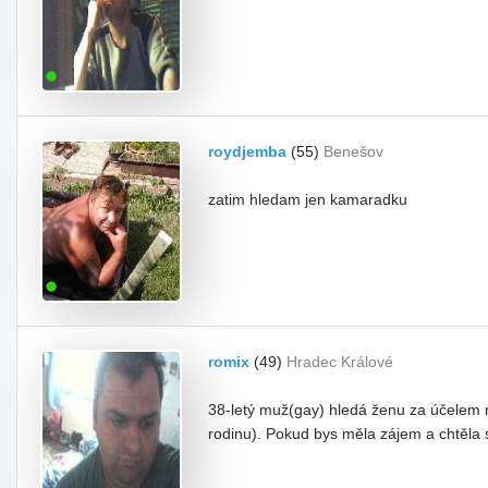
roydjemba
(55)
Benešov
zatim hledam jen kamaradku
romix
(49)
Hradec Králové
38-letý muž(gay) hledá ženu za účelem n
rodinu). Pokud bys měla zájem a chtěla 