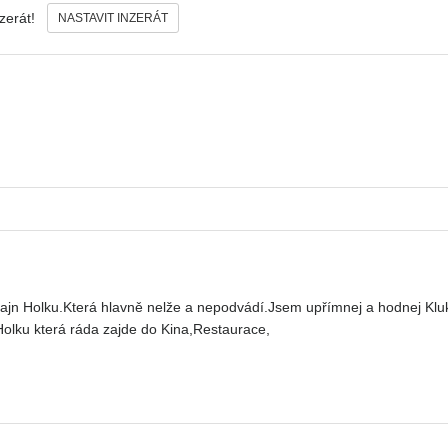
nzerát!
NASTAVIT INZERÁT
fajn Holku.Která hlavně nelže a nepodvádí.Jsem upřímnej a hodnej Kl
lku která ráda zajde do Kina,Restaurace,