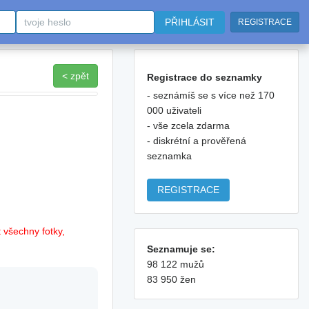
PŘIHLÁSIT
REGISTRACE
< zpět
Registrace do seznamky
- seznámíš se s více než 170
000 uživateli
- vše zcela zdarma
- diskrétní a prověřená
seznamka
REGISTRACE
 všechny fotky,
Seznamuje se:
98 122 mužů
83 950 žen