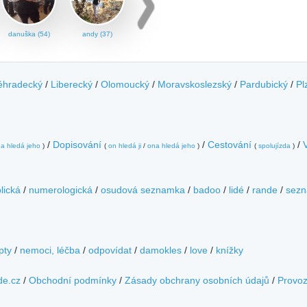
danuška (54)
andy (37)
éhradecký
/
Liberecký
/
Olomoucký
/
Moravskoslezský
/
Pardubický
/
Pl
/
Dopisování
/
Cestování
/
a hledá jeho
)
(
on hledá ji
/
ona hledá jeho
)
(
spolujízda
)
lická
/
numerologická
/
osudová seznamka
/
badoo
/
lidé
/
rande
/
sezn
pty
/
nemoci, léčba
/
odpovídat
/
damokles
/
love
/
knížky
de.cz
/
Obchodní podmínky
/
Zásady obchrany osobních údajů
/
Provo