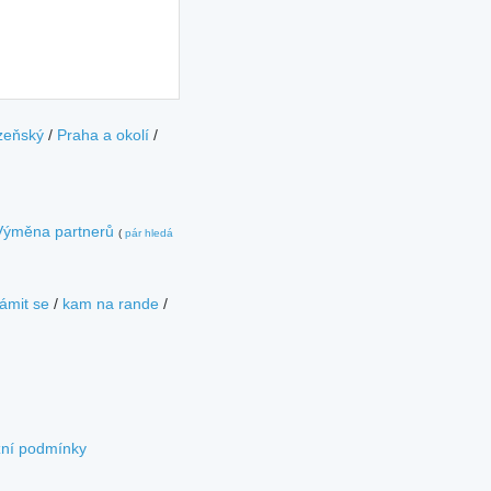
zeňský
/
Praha a okolí
/
Výměna partnerů
(
pár hledá
ámit se
/
kam na rande
/
zní podmínky