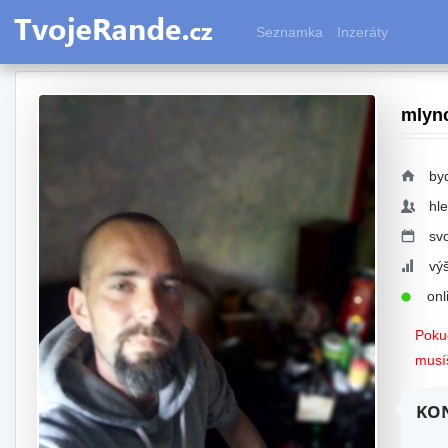
Seznamka
Inzeráty
mlyn
by
hl
sv
vý
onli
Pokud
musíš
KON