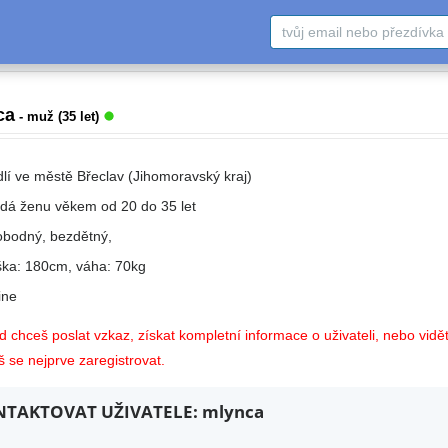
ca
- muž (35 let)
dlí ve městě Břeclav (Jihomoravský kraj)
edá ženu věkem od 20 do 35 let
obodný, bezdětný,
ška: 180cm, váha: 70kg
ne
 chceš poslat vzkaz, získat kompletní informace o uživateli, nebo vidět
 se nejprve zaregistrovat.
TAKTOVAT UŽIVATELE: mlynca