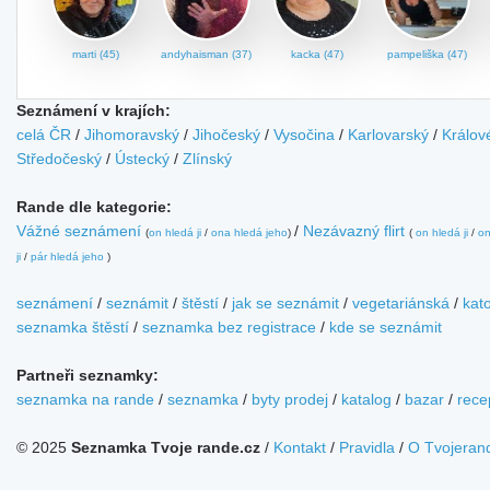
marti (45)
andyhaisman (37)
kacka (47)
pampeliška (47)
Seznámení v krajích:
celá ČR
/
Jihomoravský
/
Jihočeský
/
Vysočina
/
Karlovarský
/
Králov
Středočeský
/
Ústecký
/
Zlínský
Rande dle kategorie:
Vážné seznámení
/
Nezávazný flirt
(
on hledá ji
/
ona hledá jeho
)
(
on hledá ji
/
on
ji
/
pár hledá jeho
)
seznámení
/
seznámit
/
štěstí
/
jak se seznámit
/
vegetariánská
/
kato
seznamka štěstí
/
seznamka bez registrace
/
kde se seznámit
Partneři seznamky:
seznamka na rande
/
seznamka
/
byty prodej
/
katalog
/
bazar
/
rece
© 2025
Seznamka Tvoje rande.cz
/
Kontakt
/
Pravidla
/
O Tvojeran