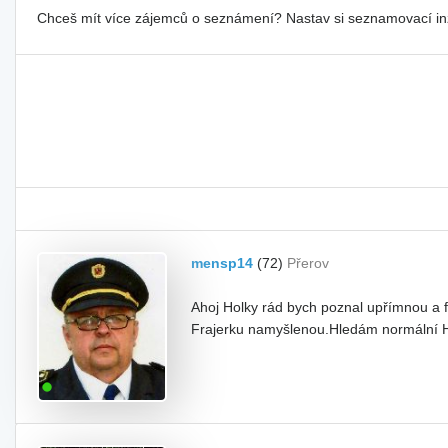
Chceš mít více zájemců o seznámení? Nastav si seznamovací i
mensp14
(72)
Přerov
Ahoj Holky rád bych poznal upřímnou a 
Frajerku namyšlenou.Hledám normální Ho