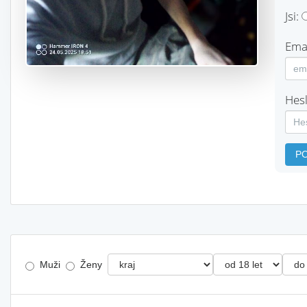
Jsi:
Emai
Hesl
P
Muži
Ženy