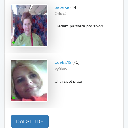
papuka
(44)
Orlová
Hledám partnera pro život!
Lucka45
(41)
Vyškov
Chci život prožít..
DALŠÍ LIDÉ