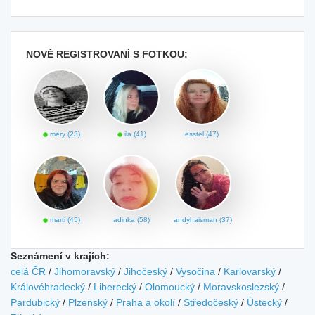
NOVĚ REGISTROVANÍ S FOTKOU:
mery (23)
ila (41)
esstel (47)
marti (45)
adinka (58)
andyhaisman (37)
Seznámení v krajích:
celá ČR
/
Jihomoravský
/
Jihočeský
/
Vysočina
/
Karlovarský
/
Královéhradecký
/
Liberecký
/
Olomoucký
/
Moravskoslezský
/
Pardubický
/
Plzeňský
/
Praha a okolí
/
Středočeský
/
Ústecký
/