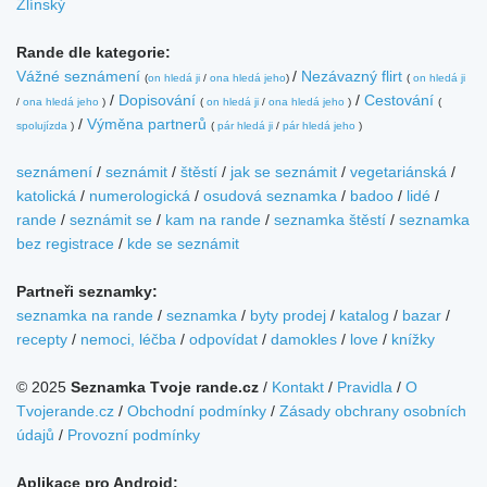
Zlínský
Rande dle kategorie:
Vážné seznámení
/
Nezávazný flirt
(
on hledá ji
/
ona hledá jeho
)
(
on hledá ji
/
Dopisování
/
Cestování
/
ona hledá jeho
)
(
on hledá ji
/
ona hledá jeho
)
(
/
Výměna partnerů
spolujízda
)
(
pár hledá ji
/
pár hledá jeho
)
seznámení
/
seznámit
/
štěstí
/
jak se seznámit
/
vegetariánská
/
katolická
/
numerologická
/
osudová seznamka
/
badoo
/
lidé
/
rande
/
seznámit se
/
kam na rande
/
seznamka štěstí
/
seznamka
bez registrace
/
kde se seznámit
Partneři seznamky:
seznamka na rande
/
seznamka
/
byty prodej
/
katalog
/
bazar
/
recepty
/
nemoci, léčba
/
odpovídat
/
damokles
/
love
/
knížky
© 2025
Seznamka Tvoje rande.cz
/
Kontakt
/
Pravidla
/
O
Tvojerande.cz
/
Obchodní podmínky
/
Zásady obchrany osobních
údajů
/
Provozní podmínky
Aplikace pro Android: