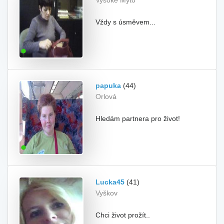
Vysoké Mýto
Vždy s úsměvem...
papuka
(44)
Orlová
Hledám partnera pro život!
Lucka45
(41)
Vyškov
Chci život prožít..