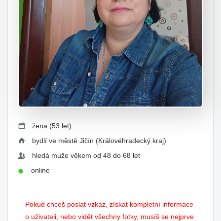
žena (53 let)
bydlí ve městě Jičín (Královéhradecký kraj)
hledá muže věkem od 48 do 68 let
online
Pokud chceš poslat vzkaz, získat kompletní informace
o uživateli, nebo vidět všechny fotky, musíš se nejprve