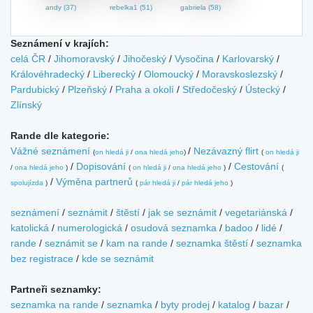
andy (37)
rebelka1 (51)
gabriela (58)
Seznámení v krajích:
celá ČR
/
Jihomoravský
/
Jihočeský
/
Vysočina
/
Karlovarský
/
Královéhradecký
/
Liberecký
/
Olomoucký
/
Moravskoslezský
/
Pardubický
/
Plzeňský
/
Praha a okolí
/
Středočeský
/
Ústecký
/
Zlínský
Rande dle kategorie:
Vážné seznámení
/
Nezávazný flirt
(
on hledá ji
/
ona hledá jeho
)
(
on hledá ji
/
Dopisování
/
Cestování
/
ona hledá jeho
)
(
on hledá ji
/
ona hledá jeho
)
(
/
Výměna partnerů
spolujízda
)
(
pár hledá ji
/
pár hledá jeho
)
seznámení
/
seznámit
/
štěstí
/
jak se seznámit
/
vegetariánská
/
katolická
/
numerologická
/
osudová seznamka
/
badoo
/
lidé
/
rande
/
seznámit se
/
kam na rande
/
seznamka štěstí
/
seznamka
bez registrace
/
kde se seznámit
Partneři seznamky:
seznamka na rande
/
seznamka
/
byty prodej
/
katalog
/
bazar
/