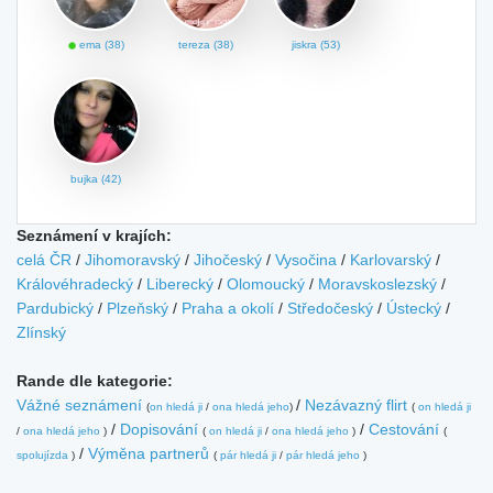
ema (38)
tereza (38)
jiskra (53)
bujka (42)
Seznámení v krajích:
celá ČR
/
Jihomoravský
/
Jihočeský
/
Vysočina
/
Karlovarský
/
Královéhradecký
/
Liberecký
/
Olomoucký
/
Moravskoslezský
/
Pardubický
/
Plzeňský
/
Praha a okolí
/
Středočeský
/
Ústecký
/
Zlínský
Rande dle kategorie:
Vážné seznámení
/
Nezávazný flirt
(
on hledá ji
/
ona hledá jeho
)
(
on hledá ji
/
Dopisování
/
Cestování
/
ona hledá jeho
)
(
on hledá ji
/
ona hledá jeho
)
(
/
Výměna partnerů
spolujízda
)
(
pár hledá ji
/
pár hledá jeho
)