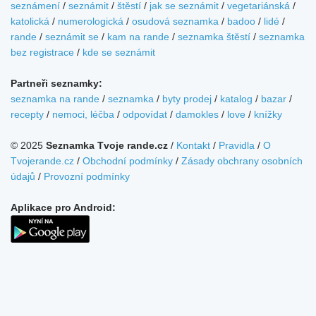
seznámení
/
seznámit
/
štěstí
/
jak se seznámit
/
vegetariánská
/
katolická
/
numerologická
/
osudová seznamka
/
badoo
/
lidé
/
rande
/
seznámit se
/
kam na rande
/
seznamka štěstí
/
seznamka
bez registrace
/
kde se seznámit
Partneři seznamky:
seznamka na rande
/
seznamka
/
byty prodej
/
katalog
/
bazar
/
recepty
/
nemoci, léčba
/
odpovídat
/
damokles
/
love
/
knížky
© 2025
Seznamka Tvoje rande.cz
/
Kontakt
/
Pravidla
/
O
Tvojerande.cz
/
Obchodní podmínky
/
Zásady obchrany osobních
údajů
/
Provozní podmínky
Aplikace pro Android: