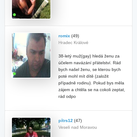
romix
(49)
Hradec Králové
38-letý muž(gay) hledá ženu za
účelem navázání přátelství. Rád
bych našel ženu, se kterou bych
poté mohl mít dítě (založit
případně rodinu). Pokud bys měla
zájem a chtěla se na cokoli zeptat,
rád odpo
pítrs12
(47)
Veselí nad Moravou