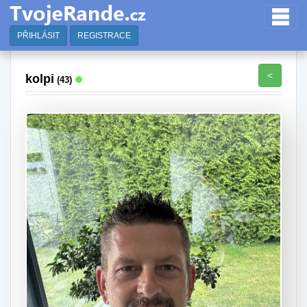
PŘIHLÁSIT
REGISTRACE
<
kolpi
(43)