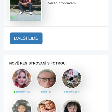
Nerad prohrávám.
DALŠÍ LIDÉ
NOVĚ REGISTROVANÍ S FOTKOU:
janamb (42)
perla (53)
babka62 (64)