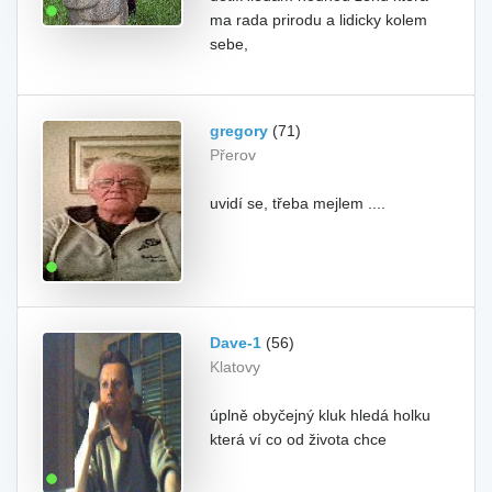
ma rada prirodu a lidicky kolem
sebe,
gregory
(71)
Přerov
uvidí se, třeba mejlem ....
Dave-1
(56)
Klatovy
úplně obyčejný kluk hledá holku
která ví co od života chce