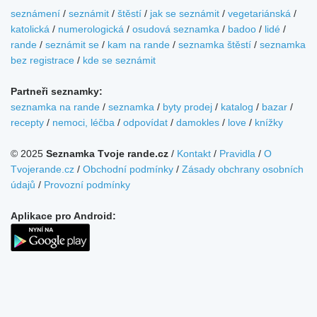
seznámení
/
seznámit
/
štěstí
/
jak se seznámit
/
vegetariánská
/
katolická
/
numerologická
/
osudová seznamka
/
badoo
/
lidé
/
rande
/
seznámit se
/
kam na rande
/
seznamka štěstí
/
seznamka
bez registrace
/
kde se seznámit
Partneři seznamky:
seznamka na rande
/
seznamka
/
byty prodej
/
katalog
/
bazar
/
recepty
/
nemoci, léčba
/
odpovídat
/
damokles
/
love
/
knížky
© 2025
Seznamka Tvoje rande.cz
/
Kontakt
/
Pravidla
/
O
Tvojerande.cz
/
Obchodní podmínky
/
Zásady obchrany osobních
údajů
/
Provozní podmínky
Aplikace pro Android: