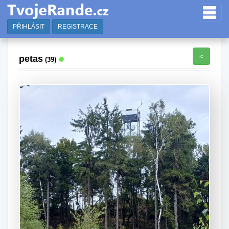
PŘIHLÁSIT
REGISTRACE
<
petas
(39)