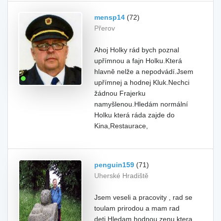
mensp14
(72)
Přerov
Ahoj Holky rád bych poznal
upřímnou a fajn Holku.Která
hlavně nelže a nepodvádí.Jsem
upřímnej a hodnej Kluk.Nechci
žádnou Frajerku
namyšlenou.Hledám normální
Holku která ráda zajde do
Kina,Restaurace,
penguin159
(71)
Uherské Hradiště
Jsem veseli a pracovity , rad se
toulam prirodou a mam rad
deti.Hledam hodnou zenu ktera