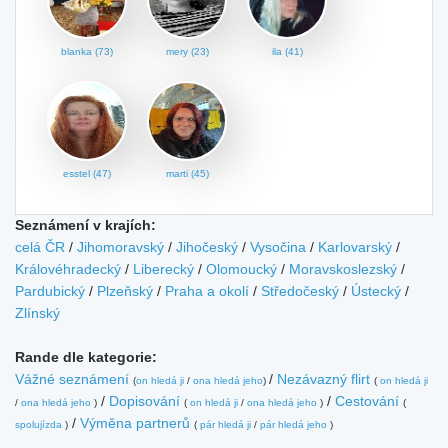
blanka (73)
mery (23)
ila (41)
esstel (47)
marti (45)
Seznámení v krajích:
celá ČR
/
Jihomoravský
/
Jihočeský
/
Vysočina
/
Karlovarský
/
Královéhradecký
/
Liberecký
/
Olomoucký
/
Moravskoslezský
/
Pardubický
/
Plzeňský
/
Praha a okolí
/
Středočeský
/
Ústecký
/
Zlínský
Rande dle kategorie:
Vážné seznámení
/
Nezávazný flirt
(
on hledá ji
/
ona hledá jeho
)
(
on hledá ji
/
Dopisování
/
Cestování
/
ona hledá jeho
)
(
on hledá ji
/
ona hledá jeho
)
(
/
Výměna partnerů
spolujízda
)
(
pár hledá ji
/
pár hledá jeho
)