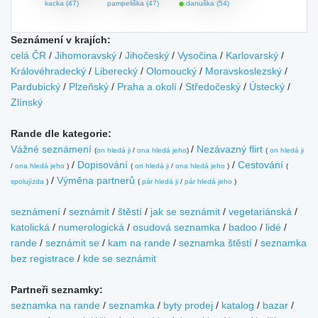
kacka (47)
pampeliška (47)
danuška (54)
Seznámení v krajích:
celá ČR
/
Jihomoravský
/
Jihočeský
/
Vysočina
/
Karlovarský
/
Královéhradecký
/
Liberecký
/
Olomoucký
/
Moravskoslezský
/
Pardubický
/
Plzeňský
/
Praha a okolí
/
Středočeský
/
Ústecký
/
Zlínský
Rande dle kategorie:
Vážné seznámení
/
Nezávazný flirt
(
on hledá ji
/
ona hledá jeho
)
(
on hledá ji
/
Dopisování
/
Cestování
/
ona hledá jeho
)
(
on hledá ji
/
ona hledá jeho
)
(
/
Výměna partnerů
spolujízda
)
(
pár hledá ji
/
pár hledá jeho
)
seznámení
/
seznámit
/
štěstí
/
jak se seznámit
/
vegetariánská
/
katolická
/
numerologická
/
osudová seznamka
/
badoo
/
lidé
/
rande
/
seznámit se
/
kam na rande
/
seznamka štěstí
/
seznamka
bez registrace
/
kde se seznámit
Partneři seznamky:
seznamka na rande
/
seznamka
/
byty prodej
/
katalog
/
bazar
/