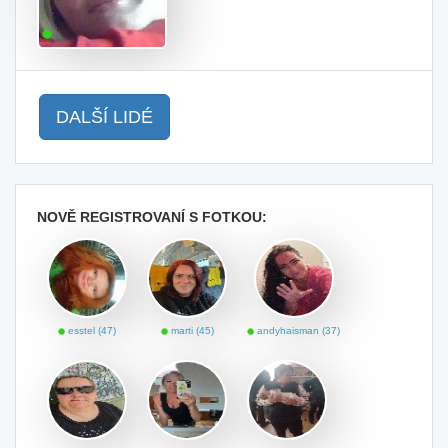
DALŠÍ LIDÉ
NOVĚ REGISTROVANÍ S FOTKOU:
esstel (47)
marti (45)
andyhaisman (37)