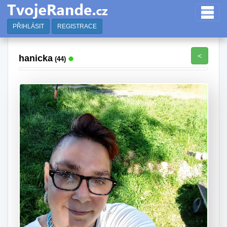
PŘIHLÁSIT
REGISTRACE
<
hanicka
(44)