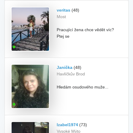
veritas
(48)
Most
Pracující žena chce vědět víc?
Ptej se
Janička
(48)
Havlíčkův Brod
Hledám osudového muže...
Izabel1974
(73)
Vysoké Mýto