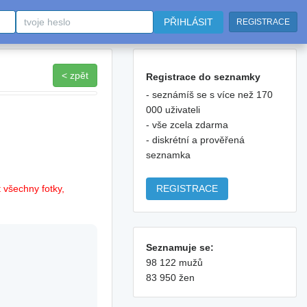
PŘIHLÁSIT
REGISTRACE
< zpět
Registrace do seznamky
- seznámíš se s více než 170
000 uživateli
- vše zcela zdarma
- diskrétní a prověřená
seznamka
REGISTRACE
 všechny fotky,
Seznamuje se:
98 122 mužů
83 950 žen