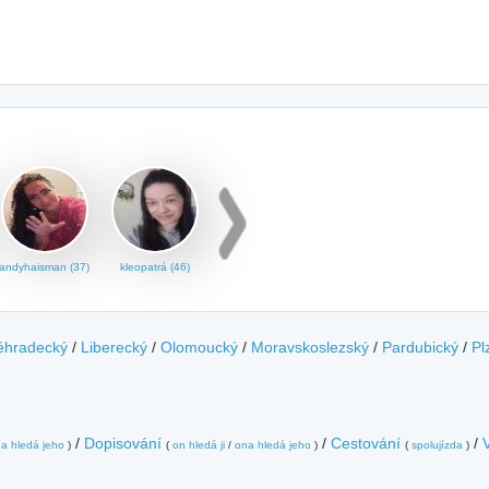
andyhaisman (37)
kleopatrá (46)
éhradecký
/
Liberecký
/
Olomoucký
/
Moravskoslezský
/
Pardubický
/
Pl
/
Dopisování
/
Cestování
/
a hledá jeho
)
(
on hledá ji
/
ona hledá jeho
)
(
spolujízda
)