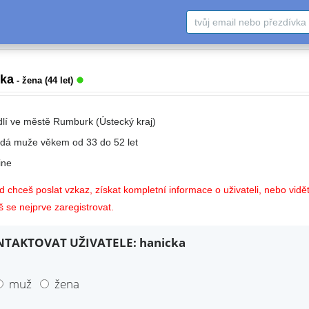
cka
- žena (44 let)
dlí ve městě Rumburk (Ústecký kraj)
edá muže věkem od 33 do 52 let
ne
 chceš poslat vzkaz, získat kompletní informace o uživateli, nebo vidět
 se nejprve zaregistrovat.
TAKTOVAT UŽIVATELE: hanicka
muž
žena