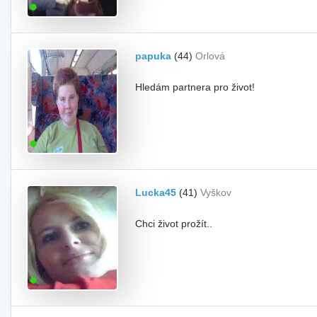
papuka
(44)
Orlová
Hledám partnera pro život!
Lucka45
(41)
Vyškov
Chci život prožít..