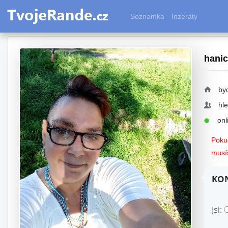
Seznamka
Inzeráty
hani
by
hl
onli
Pokud
musíš
KON
Jsi: