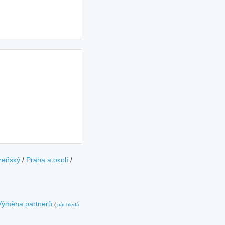
zeňský
/
Praha a okolí
/
Výměna partnerů
(
pár hledá