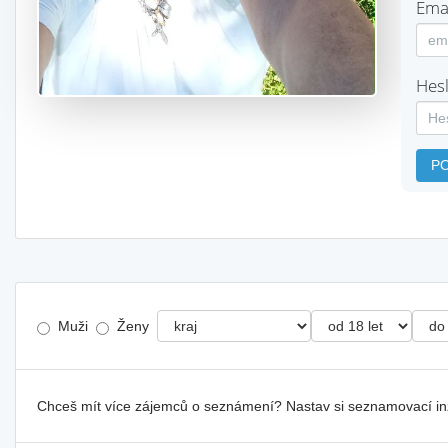
Emai
Hesl
P
Muži
Ženy
Chceš mít více zájemců o seznámení? Nastav si seznamovací i