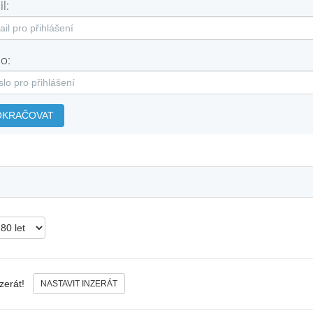
l:
o:
OKRAČOVAT
nzerát!
NASTAVIT INZERÁT