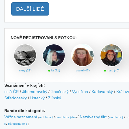
DALŠÍ LIDÉ
NOVĚ REGISTROVANÍ S FOTKOU:
mery (23)
ila (41)
esstel (47)
marti (45)
Seznámení v krajích:
celá ČR
/
Jihomoravský
/
Jihočeský
/
Vysočina
/
Karlovarský
/
Králov
Středočeský
/
Ústecký
/
Zlínský
Rande dle kategorie:
Vážné seznámení
/
Nezávazný flirt
(
on hledá ji
/
ona hledá jeho
)
(
on hledá ji
/
on
ji
/
pár hledá jeho
)