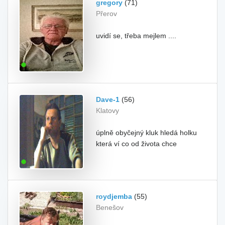
gregory
(71)
Přerov
uvidí se, třeba mejlem ....
Dave-1
(56)
Klatovy
úplně obyčejný kluk hledá holku
která ví co od života chce
roydjemba
(55)
Benešov