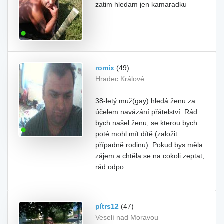
zatim hledam jen kamaradku
romix
(49)
Hradec Králové
38-letý muž(gay) hledá ženu za
účelem navázání přátelství. Rád
bych našel ženu, se kterou bych
poté mohl mít dítě (založit
případně rodinu). Pokud bys měla
zájem a chtěla se na cokoli zeptat,
rád odpo
pítrs12
(47)
Veselí nad Moravou