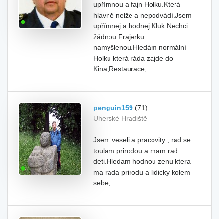
upřímnou a fajn Holku.Která
hlavně nelže a nepodvádí.Jsem
upřímnej a hodnej Kluk.Nechci
žádnou Frajerku
namyšlenou.Hledám normální
Holku která ráda zajde do
Kina,Restaurace,
penguin159
(71)
Uherské Hradiště
Jsem veseli a pracovity , rad se
toulam prirodou a mam rad
deti.Hledam hodnou zenu ktera
ma rada prirodu a lidicky kolem
sebe,