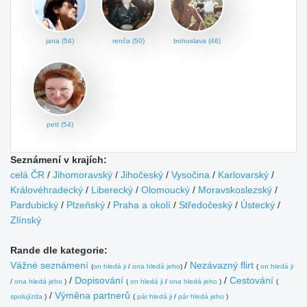
jana (54)
renča (50)
bohuslava (46)
pett (54)
Seznámení v krajích:
celá ČR
/
Jihomoravský
/
Jihočeský
/
Vysočina
/
Karlovarský
/
Královéhradecký
/
Liberecký
/
Olomoucký
/
Moravskoslezský
/
Pardubický
/
Plzeňský
/
Praha a okolí
/
Středočeský
/
Ústecký
/
Zlínský
Rande dle kategorie:
Vážné seznámení
/
Nezávazný flirt
(
on hledá ji
/
ona hledá jeho
)
(
on hledá ji
/
Dopisování
/
Cestování
/
ona hledá jeho
)
(
on hledá ji
/
ona hledá jeho
)
(
/
Výměna partnerů
spolujízda
)
(
pár hledá ji
/
pár hledá jeho
)