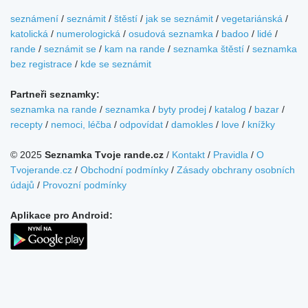
seznámení
/
seznámit
/
štěstí
/
jak se seznámit
/
vegetariánská
/
katolická
/
numerologická
/
osudová seznamka
/
badoo
/
lidé
/
rande
/
seznámit se
/
kam na rande
/
seznamka štěstí
/
seznamka
bez registrace
/
kde se seznámit
Partneři seznamky:
seznamka na rande
/
seznamka
/
byty prodej
/
katalog
/
bazar
/
recepty
/
nemoci, léčba
/
odpovídat
/
damokles
/
love
/
knížky
© 2025
Seznamka Tvoje rande.cz
/
Kontakt
/
Pravidla
/
O
Tvojerande.cz
/
Obchodní podmínky
/
Zásady obchrany osobních
údajů
/
Provozní podmínky
Aplikace pro Android: