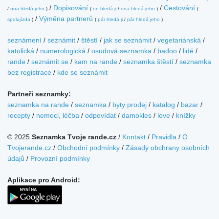
/
Dopisování
/
Cestování
/
ona hledá jeho
)
(
on hledá ji
/
ona hledá jeho
)
(
/
Výměna partnerů
spolujízda
)
(
pár hledá ji
/
pár hledá jeho
)
seznámení
/
seznámit
/
štěstí
/
jak se seznámit
/
vegetariánská
/
katolická
/
numerologická
/
osudová seznamka
/
badoo
/
lidé
/
rande
/
seznámit se
/
kam na rande
/
seznamka štěstí
/
seznamka
bez registrace
/
kde se seznámit
Partneři seznamky:
seznamka na rande
/
seznamka
/
byty prodej
/
katalog
/
bazar
/
recepty
/
nemoci, léčba
/
odpovídat
/
damokles
/
love
/
knížky
© 2025
Seznamka Tvoje rande.cz
/
Kontakt
/
Pravidla
/
O
Tvojerande.cz
/
Obchodní podmínky
/
Zásady obchrany osobních
údajů
/
Provozní podmínky
Aplikace pro Android: