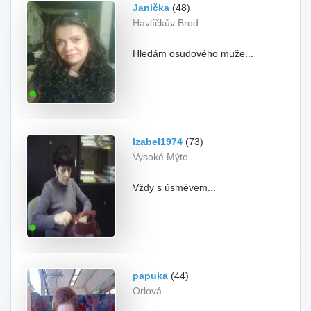
Janička
(48)
Havlíčkův Brod
Hledám osudového muže...
Izabel1974
(73)
Vysoké Mýto
Vždy s úsměvem...
papuka
(44)
Orlová