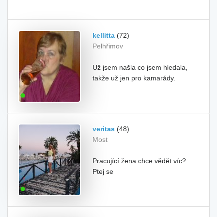
kellitta
(72)
Pelhřimov
Už jsem našla co jsem hledala,
takže už jen pro kamarády.
veritas
(48)
Most
Pracující žena chce vědět víc?
Ptej se