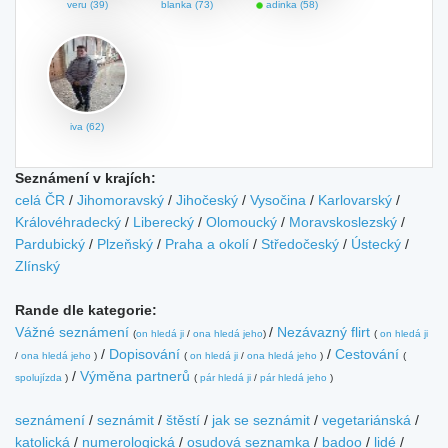
veru (39)
blanka (73)
adinka (58)
iva (62)
Seznámení v krajích:
celá ČR
/
Jihomoravský
/
Jihočeský
/
Vysočina
/
Karlovarský
/
Královéhradecký
/
Liberecký
/
Olomoucký
/
Moravskoslezský
/
Pardubický
/
Plzeňský
/
Praha a okolí
/
Středočeský
/
Ústecký
/
Zlínský
Rande dle kategorie:
Vážné seznámení
/
Nezávazný flirt
(
on hledá ji
/
ona hledá jeho
)
(
on hledá ji
/
Dopisování
/
Cestování
/
ona hledá jeho
)
(
on hledá ji
/
ona hledá jeho
)
(
/
Výměna partnerů
spolujízda
)
(
pár hledá ji
/
pár hledá jeho
)
seznámení
/
seznámit
/
štěstí
/
jak se seznámit
/
vegetariánská
/
katolická
/
numerologická
/
osudová seznamka
/
badoo
/
lidé
/