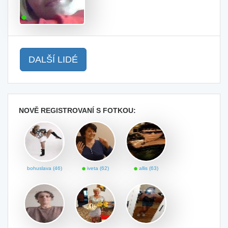
DALŠÍ LIDÉ
NOVĚ REGISTROVANÍ S FOTKOU:
bohuslava (46)
iveta (62)
allis (63)