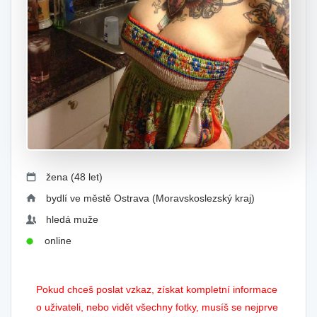
žena (48 let)
bydlí ve městě Ostrava (Moravskoslezský kraj)
hledá muže
online
Pokud chceš poslat vzkaz, získat kompletní informace
o uživateli, nebo vidět všechny fotky, musíš se nejprve