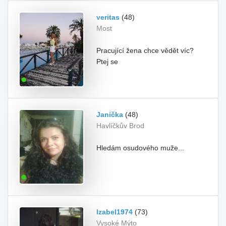
veritas
(48)
Most
Pracující žena chce vědět víc?
Ptej se
Janička
(48)
Havlíčkův Brod
Hledám osudového muže...
Izabel1974
(73)
Vysoké Mýto